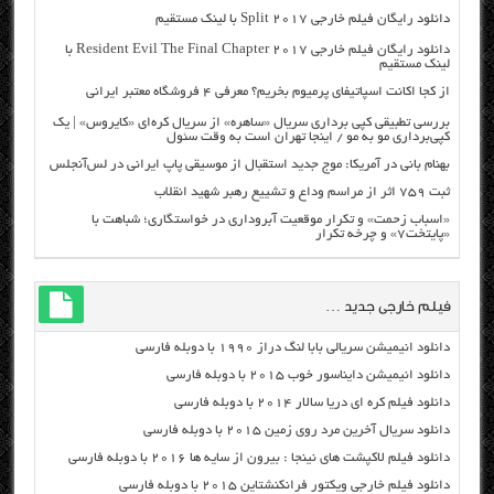
دانلود رایگان فیلم خارجی Split 2017 با لینک مستقیم
دانلود رایگان فیلم خارجی Resident Evil The Final Chapter 2017 با
لینک مستقیم
از کجا اکانت اسپاتیفای پرمیوم بخریم؟ معرفی ۴ فروشگاه معتبر ایرانی
بررسی تطبیقی کپی برداری سریال «ساهره» از سریال کره‌ای «کایروس» | یک
کپی‌برداری مو به مو / اینجا تهران است به وقت سئول
بهنام بانی در آمریکا: موج جدید استقبال از موسیقی پاپ ایرانی در لس‌آنجلس
ثبت ۷۵۹ اثر از مراسم وداع و تشییع رهبر شهید انقلاب
«اسباب زحمت» و تکرار موقعیت آبروداری در خواستگاری؛ شباهت با
«پایتخت۷» و چرخه تکرار
فیلم خارجی جدید …
دانلود انیمیشن سریالی بابا لنگ دراز ۱۹۹۰ با دوبله فارسی
دانلود انیمیشن دایناسور خوب ۲۰۱۵ با دوبله فارسی
دانلود فیلم کره ای دریا سالار ۲۰۱۴ با دوبله فارسی
دانلود سریال آخرین مرد روی زمین ۲۰۱۵ با دوبله فارسی
دانلود فیلم لاکپشت های نینجا : بیرون از سایه ها ۲۰۱۶ با دوبله فارسی
دانلود فیلم خارجی ویکتور فرانکنشتاین ۲۰۱۵ با دوبله فارسی