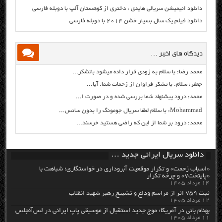
دانلود انیمیشن سریالی هایدی : دختری از کوهستان آلپ با دوبله فارسی
دانلود فیلم یک سال بسیار خشن ۲۰۱۴ با دوبله فارسی
دیدگاه های اخیر …
محمد رضا: با سلام به زودی قرار داده میشود باتشکر...
جعفر: سلام. با تشکر فراوان از زحمات شما. آیا...
محمد: درود پیشنهاد شما بررسی شده و در صورت ا...
Mohammad: با سلام لطفا سریال جومونگ را بدون سانس...
محمد: درود بر شما از این که راضی هستید خرسند...
دانلود سریال ایرانی جدید …
«اسباب زحمت» و تکرار موقعیت آبروداری در خواستگاری؛ شباهت با
«پایتخت۷» و چرخه تکرار
۱۴ مرداد ۱۴۰۵
ثبت ۷۵۹ اثر از مراسم وداع و تشییع رهبر شهید انقلاب
۱۲ مرداد ۱۴۰۵
بهنام بانی در آمریکا: موج جدید استقبال از موسیقی پاپ ایرانی در لس‌آنجلس
۱۱ مرداد ۱۴۰۵