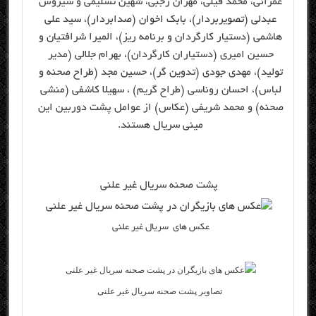
عمرانی، محمد فیلی، مهران رجبی، شهین تسلیمی و سیروس
عبدلی (تصویربردار)، بابک اخوان (صدابردار)، سید علی
هاشمی (دستیار کارگردان و برنامه ریز)، المیرا شرافتیان و
حسین امیری (دستیاران کارگردان)، بهرام جلالی (مدیر
تولید)، مهدی جودی (تدوین گر)، حسین مجد (طراح صحنه و
لباس)، احسان روناسی (طراح گریم) ، سهیلا کاشفی (منشی
صحنه) و محمد شریفی (عکاس) از عوامل پشت دوربین این
مینی سریال هستند.
پشت صحنه سریال غیر علنی
عکس های سریال غیر علنی
تصاویر پشت صحنه سریال غیر علنی