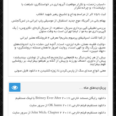
«اسباب زحمت» و تکرار موقعیت آبروداری در خواستگاری؛ شباهت با
«پایتخت۷» و چرخه تکرار
ثبت ۷۵۹ اثر از مراسم وداع و تشییع رهبر شهید انقلاب
بهنام بانی در آمریکا: موج جدید استقبال از موسیقی پاپ ایرانی در لس‌آنجلس
بررسی تطبیقی کپی برداری سریال «ساهره» از سریال کره‌ای «کایروس» | یک
کپی‌برداری مو به مو / اینجا تهران است به وقت سئول
از کجا اکانت اسپاتیفای پرمیوم بخریم؟ معرفی ۴ فروشگاه معتبر ایرانی
«ولایت فقیه» همان «فره ایزدی» است/ آنچه این «ملت» دارد اندوخته‌های
عمیق، بزرگ، پاک و الهی است/ روایت امروز ما همان مسئله «روشنگری» و
«جهاد تبیین» است
بیش از هر زمان دیگر به قلم‌هایی نیازمندیم که پیش از نوشتن، بیندیشند؛
پیش از داوری، انصاف بورزند و پیش از آنکه بر هیاهو بیفزایند، بر روشنایی
فهم بیفزایند
معنی انواع صدای سگ از پارس کردن تا زوزه کشیدن + دانلود فایل صوتی
پربازدیدهای ماه …
دانلود رایگان مسنتد خارجی Britney Ever After 2017 با لینک مستقیم
دانلود مستقیم فیلم خارجی OK Jaanu 2017 از سرور سایت
دانلود مستقیم فیلم خارجی John Wick: Chapter 2 2017 از سرور سایت