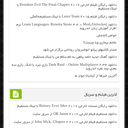
دانلود رایگان فیلم خارجی Resident Evil The Final Chapter 2017 با
لینک مستقیم
دانلود رایگان فیلم Lazer Team 2015 با لینک مستقیم+کمکی
دانلود Learn Languages: Rosetta Stone 4.4.0 Mod/Unlocked نرم
افزار آموزش زبان اندروید
خواص کشمش
علائم بیماری وبا چیست؟
مستر کلاسهای پیانو انوشیروان روحانی برگزار می شود
دانلود آهنگ جدید حامد پناهی به نام سلام من با لینک مستقیم
دانلود Tank Raid – Online Multiplayer 2.34 بازی نبرد با تانک_بازی سه
بعدی چند نفره اندروید
آخرین خبرها از ایندیانا جونز ۵
آخرین فیلم و سریال
دانلود رایگان مسنتد خارجی Britney Ever After 2017 با لینک مستقیم
دانلود مستقیم فیلم خارجی OK Jaanu 2017 از سرور سایت
دانلود مستقیم فیلم خارجی John Wick: Chapter 2 2017 از سرور سایت