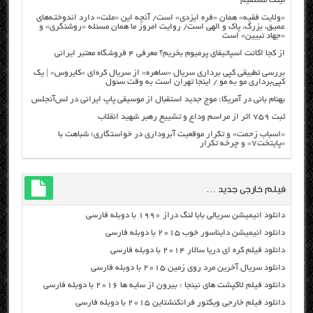
لینک مستقیم
«ولایت فقیه» همان «فره ایزدی» است/ آنچه این «ملت» دارد اندوخته‌های
عمیق، بزرگ، پاک و الهی است/ روایت امروز ما همان مسئله «روشنگری» و
«جهاد تبیین» است
از کجا اکانت اسپاتیفای پرمیوم بخریم؟ معرفی ۴ فروشگاه معتبر ایرانی
بررسی تطبیقی کپی برداری سریال «ساهره» از سریال کره‌ای «کایروس» | یک
کپی‌برداری مو به مو / اینجا تهران است به وقت سئول
بهنام بانی در آمریکا: موج جدید استقبال از موسیقی پاپ ایرانی در لس‌آنجلس
ثبت ۷۵۹ اثر از مراسم وداع و تشییع رهبر شهید انقلاب
«اسباب زحمت» و تکرار موقعیت آبروداری در خواستگاری؛ شباهت با
«پایتخت۷» و چرخه تکرار
فیلم خارجی جدید …
دانلود انیمیشن سریالی بابا لنگ دراز ۱۹۹۰ با دوبله فارسی
دانلود انیمیشن دایناسور خوب ۲۰۱۵ با دوبله فارسی
دانلود فیلم کره ای دریا سالار ۲۰۱۴ با دوبله فارسی
دانلود سریال آخرین مرد روی زمین ۲۰۱۵ با دوبله فارسی
دانلود فیلم لاکپشت های نینجا : بیرون از سایه ها ۲۰۱۶ با دوبله فارسی
دانلود فیلم خارجی ویکتور فرانکنشتاین ۲۰۱۵ با دوبله فارسی