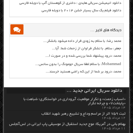
دانلود انیمیشن سریالی هایدی : دختری از کوهستان آلپ با دوبله فارسی
دانلود فیلم یک سال بسیار خشن ۲۰۱۴ با دوبله فارسی
دیدگاه های اخیر …
محمد رضا: با سلام به زودی قرار داده میشود باتشکر...
جعفر: سلام. با تشکر فراوان از زحمات شما. آیا...
محمد: درود پیشنهاد شما بررسی شده و در صورت ا...
Mohammad: با سلام لطفا سریال جومونگ را بدون سانس...
محمد: درود بر شما از این که راضی هستید خرسند...
دانلود سریال ایرانی جدید …
«اسباب زحمت» و تکرار موقعیت آبروداری در خواستگاری؛ شباهت با
«پایتخت۷» و چرخه تکرار
۱۴ مرداد ۱۴۰۵
ثبت ۷۵۹ اثر از مراسم وداع و تشییع رهبر شهید انقلاب
۱۲ مرداد ۱۴۰۵
بهنام بانی در آمریکا: موج جدید استقبال از موسیقی پاپ ایرانی در لس‌آنجلس
۱۱ مرداد ۱۴۰۵