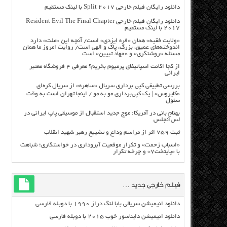
دانلود رایگان فیلم خارجی Split 2017 با لینک مستقیم
دانلود رایگان فیلم خارجی Resident Evil The Final Chapter
2017 با لینک مستقیم
«ولایت فقیه» همان «فره ایزدی» است/ آنچه این «ملت» دارد
اندوخته‌های عمیق، بزرگ، پاک و الهی است/ روایت امروز ما همان
مسئله «روشنگری» و «جهاد تبیین» است
از کجا اکانت اسپاتیفای پرمیوم بخریم؟ معرفی ۴ فروشگاه معتبر
ایرانی
بررسی تطبیقی کپی برداری سریال «ساهره» از سریال کره‌ای
«کایروس» | یک کپی‌برداری مو به مو / اینجا تهران است به وقت
سئول
بهنام بانی در آمریکا: موج جدید استقبال از موسیقی پاپ ایرانی در
لس‌آنجلس
ثبت ۷۵۹ اثر از مراسم وداع و تشییع رهبر شهید انقلاب
«اسباب زحمت» و تکرار موقعیت آبروداری در خواستگاری؛ شباهت
با «پایتخت۷» و چرخه تکرار
فیلم خارجی جدید …
دانلود انیمیشن سریالی بابا لنگ دراز ۱۹۹۰ با دوبله فارسی
دانلود انیمیشن دایناسور خوب ۲۰۱۵ با دوبله فارسی