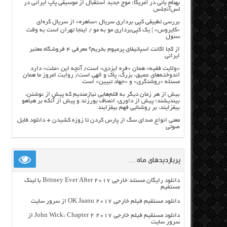
بهنام بانی در آمریکا: موج جدید استقبال از موسیقی پاپ ایرانی در
لس‌آنجلس
بررسی تطبیقی کپی برداری سریال «ساهره» از سریال کره‌ای
«کایروس» | یک کپی‌برداری مو به مو / اینجا تهران است به وقت
سئول
از کجا اکانت اسپاتیفای پرمیوم بخریم؟ معرفی ۴ فروشگاه معتبر
ایرانی
«ولایت فقیه» همان «فره ایزدی» است/ آنچه این «ملت» دارد
اندوخته‌های عمیق، بزرگ، پاک و الهی است/ روایت امروز ما همان
مسئله «روشنگری» و «جهاد تبیین» است
بیش از هر زمان دیگر به قلم‌هایی نیازمندیم که پیش از نوشتن،
بیندیشند؛ پیش از داوری، انصاف بورزند و پیش از آنکه بر هیاهو
بیفزایند، بر روشنایی فهم بیفزایند
معنی انواع صدای سگ از پارس کردن تا زوزه کشیدن + دانلود فایل
صوتی
پربازدیدهای ماه …
دانلود رایگان مسنتد خارجی Britney Ever After 2017 با لینک
مستقیم
دانلود مستقیم فیلم خارجی OK Jaanu 2017 از سرور سایت
دانلود مستقیم فیلم خارجی John Wick: Chapter 2 2017 از
سرور سایت