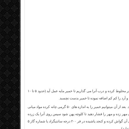
برای تهیه این کلوچه خوشمزه ابتدا خمیر ترش (مایه خمیر) را با شیر نیم گرم و کمی از شکر مخلوط کرده و درب آنرا می گذاریم تا خمیر مایه عمل آید (حدود ۵ تا ۱۰
 آرد را کم کم اضافه نموده تا خمیر بدست نچسبد.
پس از کمی ورز دادن روی خمیر را پوشانده حدود نیم ساعت استراحت داده تا خمیر ور بیاید. بعد از آن میتوانیم خمیر را به اندازه های ۵۰ گرمی چانه کرده مواد میانی
ن مهر زده و مهر را فشار دهید تا کلوچه پهن شود سپس روی آنرا یک زرده
تخم مرغ که مخلوط شده از کمی زعفران و یک قاشق شیر و یک قاشق چایخوری شکر روی آن گواش کرده و کنجد پاشیده در فر ۲۰۰ درجه سانتیگراد یا شماره گاز ۵