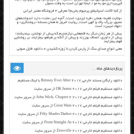
کپی‌برداری مو به مو / اینجا تهران است به وقت سئول
از کجا اکانت اسپاتیفای پرمیوم بخریم؟ معرفی ۴ فروشگاه معتبر ایرانی
«ولایت فقیه» همان «فره ایزدی» است/ آنچه این «ملت» دارد اندوخته‌های
عمیق، بزرگ، پاک و الهی است/ روایت امروز ما همان مسئله «روشنگری» و
«جهاد تبیین» است
بیش از هر زمان دیگر به قلم‌هایی نیازمندیم که پیش از نوشتن، بیندیشند؛
پیش از داوری، انصاف بورزند و پیش از آنکه بر هیاهو بیفزایند، بر روشنایی
فهم بیفزایند
معنی انواع صدای سگ از پارس کردن تا زوزه کشیدن + دانلود فایل صوتی
پربازدیدهای ماه …
دانلود رایگان مسنتد خارجی Britney Ever After 2017 با لینک مستقیم
دانلود مستقیم فیلم خارجی OK Jaanu 2017 از سرور سایت
دانلود مستقیم فیلم خارجی John Wick: Chapter 2 2017 از سرور سایت
دانلود مستقیم فیلم خارجی Cross Wars 2017 از سرور سایت
دانلود مستقیم فیلم خارجی Fifty Shades Darker 2017 از سرور سایت
دانلود مستقیم فیلم خارجی From Straight As 2017 از سرور سایت
دانلود مستقیم فیلم خارجی Zeroville 2017 از سرور سایت