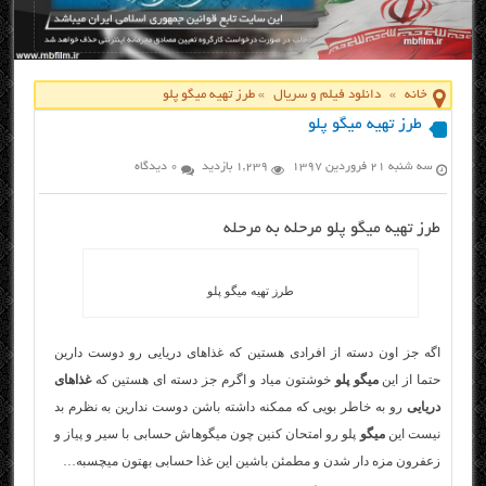
خانه
»
دانلود فیلم و سریال
»
طرز تهیه میگو پلو
طرز تهیه میگو پلو
سه شنبه ۲۱ فروردین ۱۳۹۷
1,239 بازدید
0 دیدگاه
طرز تهیه میگو پلو مرحله به مرحله
طرز تهیه میگو پلو
اگه جز اون دسته از افرادی هستین که غذاهای دریایی رو دوست دارین
حتما از این
میگو پلو
خوشتون میاد و اگرم جز دسته ای هستین که
غذاهای
دریایی
رو به خاطر بویی که ممکنه داشته باشن دوست ندارین به نظرم بد
نیست این
میگو
پلو رو امتحان کنین چون میگوهاش حسابی با سیر و پیاز و
زعفرون مزه دار شدن و مطمئن باشین این غذا حسابی بهتون میچسبه…