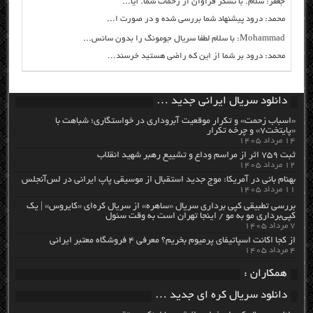
جعفر: سلام. با تشکر فراوان از زحمات شما. آیا...
محمد: درود پیشنهاد شما بررسی شده و در صورت ا...
Mohammad: با سلام لطفا سریال جومونگ را بدون سانس...
محمد: درود بر شما از این که راضی هستید خرسند...
دانلود سریال ایرانی جدید …
«اسباب زحمت» و تکرار موقعیت آبروداری در خواستگاری؛ شباهت با
«پایتخت۷» و چرخه تکرار
۱۴ مرداد ۱۴۰۵
ثبت ۷۵۹ اثر از مراسم وداع و تشییع رهبر شهید انقلاب
۱۲ مرداد ۱۴۰۵
بهنام بانی در آمریکا: موج جدید استقبال از موسیقی پاپ ایرانی در لس‌آنجلس
۱۱ مرداد ۱۴۰۵
بررسی تطبیقی کپی برداری سریال «ساهره» از سریال کره‌ای «کایروس» | یک
کپی‌برداری مو به مو / اینجا تهران است به وقت سئول
۷ مرداد ۱۴۰۵
از کجا اکانت اسپاتیفای پرمیوم بخریم؟ معرفی ۴ فروشگاه معتبر ایرانی
۴ مرداد ۱۴۰۵
همکاران :
دانلود سریال کره ای جدید …