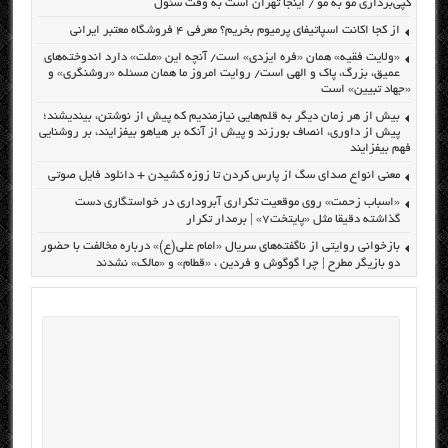
کپی‌برداری مو به مو / اینجا تهران است به وقت سئول
از کجا اکانت اسپاتیفای پرمیوم بخریم؟ معرفی ۴ فروشگاه معتبر ایرانی
«ولایت فقیه» همان «فره ایزدی» است/ آنچه این «ملت» دارد اندوخته‌های
عمیق، بزرگ، پاک و الهی است/ روایت امروز ما همان مسئله «روشنگری» و
«جهاد تبیین» است
بیش از هر زمان دیگر به قلم‌هایی نیازمندیم که پیش از نوشتن، بیندیشند؛
پیش از داوری، انصاف بورزند و پیش از آنکه بر هیاهو بیفزایند، بر روشنایی
فهم بیفزایند
معنی انواع صدای سگ از پارس کردن تا زوزه کشیدن + دانلود فایل صوتی
«اسباب زحمت» روی موقعیت تکراری آبروداری در خواستگاری دست
گذاشته دقیقا مثل «پایتخت۷» | برمدار تکرار
بازخوانی روایتی از ناگفته‌های سریال «امام علی(ع)» درباره مخالفت با حضور
دو بازیگر مطرح | چرا گوگوش و فردین ، «قطام» و «مالک» نشدند