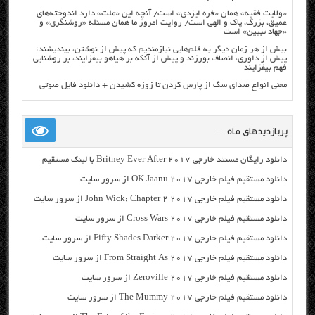
«ولایت فقیه» همان «فره ایزدی» است/ آنچه این «ملت» دارد اندوخته‌های
عمیق، بزرگ، پاک و الهی است/ روایت امروز ما همان مسئله «روشنگری» و
«جهاد تبیین» است
بیش از هر زمان دیگر به قلم‌هایی نیازمندیم که پیش از نوشتن، بیندیشند؛
پیش از داوری، انصاف بورزند و پیش از آنکه بر هیاهو بیفزایند، بر روشنایی
فهم بیفزایند
معنی انواع صدای سگ از پارس کردن تا زوزه کشیدن + دانلود فایل صوتی
پربازدیدهای ماه …
دانلود رایگان مسنتد خارجی Britney Ever After 2017 با لینک مستقیم
دانلود مستقیم فیلم خارجی OK Jaanu 2017 از سرور سایت
دانلود مستقیم فیلم خارجی John Wick: Chapter 2 2017 از سرور سایت
دانلود مستقیم فیلم خارجی Cross Wars 2017 از سرور سایت
دانلود مستقیم فیلم خارجی Fifty Shades Darker 2017 از سرور سایت
دانلود مستقیم فیلم خارجی From Straight As 2017 از سرور سایت
دانلود مستقیم فیلم خارجی Zeroville 2017 از سرور سایت
دانلود مستقیم فیلم خارجی The Mummy 2017 از سرور سایت