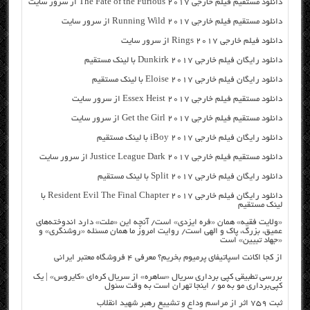
دانلود مستقیم فیلم خارجی The Fate of the Furious 2017 از سرور سایت
دانلود مستقیم فیلم خارجی Running Wild 2017 از سرور سایت
دانلود فیلم خارجی Rings 2017 از سرور سایت
دانلود رایگان فیلم خارجی Dunkirk 2017 با لینک مستقیم
دانلود رایگان فیلم خارجی Eloise 2017 با لینک مستقیم
دانلود مستقیم فیلم خارجی Essex Heist 2017 از سرور سایت
دانلود مستقیم فیلم خارجی Get the Girl 2017 از سرور سایت
دانلود رایگان فیلم خارجی iBoy 2017 با لینک مستقیم
دانلود مستقیم فیلم خارجی Justice League Dark 2017 از سرور سایت
دانلود رایگان فیلم خارجی Split 2017 با لینک مستقیم
دانلود رایگان فیلم خارجی Resident Evil The Final Chapter 2017 با
لینک مستقیم
«ولایت فقیه» همان «فره ایزدی» است/ آنچه این «ملت» دارد اندوخته‌های
عمیق، بزرگ، پاک و الهی است/ روایت امروز ما همان مسئله «روشنگری» و
«جهاد تبیین» است
از کجا اکانت اسپاتیفای پرمیوم بخریم؟ معرفی ۴ فروشگاه معتبر ایرانی
بررسی تطبیقی کپی برداری سریال «ساهره» از سریال کره‌ای «کایروس» | یک
کپی‌برداری مو به مو / اینجا تهران است به وقت سئول
ثبت ۷۵۹ اثر از مراسم وداع و تشییع رهبر شهید انقلاب