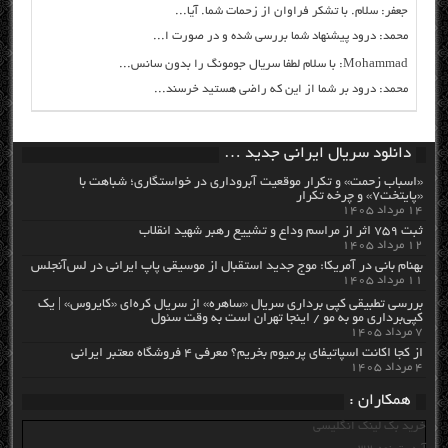
جعفر: سلام. با تشکر فراوان از زحمات شما. آیا...
محمد: درود پیشنهاد شما بررسی شده و در صورت ا...
Mohammad: با سلام لطفا سریال جومونگ را بدون سانس...
محمد: درود بر شما از این که راضی هستید خرسند...
دانلود سریال ایرانی جدید …
«اسباب زحمت» و تکرار موقعیت آبروداری در خواستگاری؛ شباهت با
«پایتخت۷» و چرخه تکرار
۱۴ مرداد ۱۴۰۵
ثبت ۷۵۹ اثر از مراسم وداع و تشییع رهبر شهید انقلاب
۱۲ مرداد ۱۴۰۵
بهنام بانی در آمریکا: موج جدید استقبال از موسیقی پاپ ایرانی در لس‌آنجلس
۱۱ مرداد ۱۴۰۵
بررسی تطبیقی کپی برداری سریال «ساهره» از سریال کره‌ای «کایروس» | یک
کپی‌برداری مو به مو / اینجا تهران است به وقت سئول
۷ مرداد ۱۴۰۵
از کجا اکانت اسپاتیفای پرمیوم بخریم؟ معرفی ۴ فروشگاه معتبر ایرانی
۴ مرداد ۱۴۰۵
همکاران :
خرید بک لینک انگلیسی