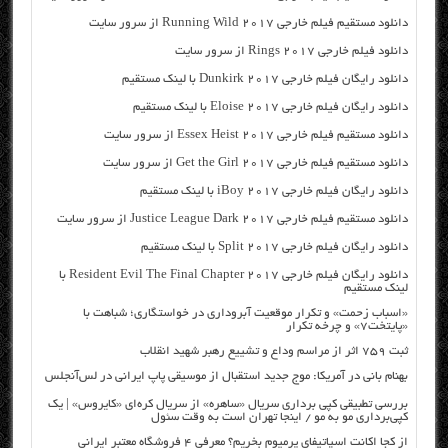
دانلود مستقیم فیلم خارجی Running Wild 2017 از سرور سایت
دانلود فیلم خارجی Rings 2017 از سرور سایت
دانلود رایگان فیلم خارجی Dunkirk 2017 با لینک مستقیم
دانلود رایگان فیلم خارجی Eloise 2017 با لینک مستقیم
دانلود مستقیم فیلم خارجی Essex Heist 2017 از سرور سایت
دانلود مستقیم فیلم خارجی Get the Girl 2017 از سرور سایت
دانلود رایگان فیلم خارجی iBoy 2017 با لینک مستقیم
دانلود مستقیم فیلم خارجی Justice League Dark 2017 از سرور سایت
دانلود رایگان فیلم خارجی Split 2017 با لینک مستقیم
دانلود رایگان فیلم خارجی Resident Evil The Final Chapter 2017 با
لینک مستقیم
«اسباب زحمت» و تکرار موقعیت آبروداری در خواستگاری؛ شباهت با
«پایتخت۷» و چرخه تکرار
ثبت ۷۵۹ اثر از مراسم وداع و تشییع رهبر شهید انقلاب
بهنام بانی در آمریکا: موج جدید استقبال از موسیقی پاپ ایرانی در لس‌آنجلس
بررسی تطبیقی کپی برداری سریال «ساهره» از سریال کره‌ای «کایروس» | یک
کپی‌برداری مو به مو / اینجا تهران است به وقت سئول
از کجا اکانت اسپاتیفای پرمیوم بخریم؟ معرفی ۴ فروشگاه معتبر ایرانی