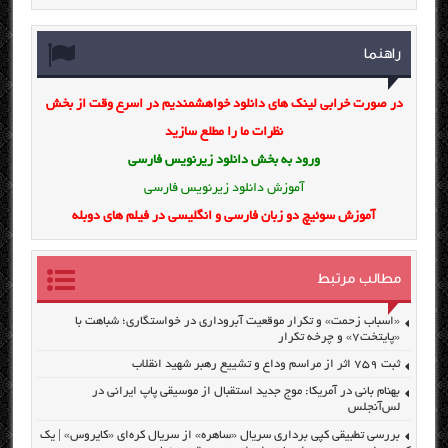
راهنما
در صورت خرابی لینک های دانلود خواهشمندیم در اسرع وقت از بخش
نظرات ما را مطلع سازید
ورود به بخش
دانلود زیرنویس فارسی
آموزش دانلود زیرنویس فارسی
آموزش سوئیچ دو زبان فارسی و انگلیسی در فیلم های دوبله
مطالب مرتبط
«اسباب زحمت» و تکرار موقعیت آبروداری در خواستگاری؛ شباهت با
«پایتخت۷» و چرخه تکرار
ثبت ۷۵۹ اثر از مراسم وداع و تشییع رهبر شهید انقلاب
بهنام بانی در آمریکا: موج جدید استقبال از موسیقی پاپ ایرانی در
لس‌آنجلس
بررسی تطبیقی کپی برداری سریال «ساهره» از سریال کره‌ای «کایروس» | یک