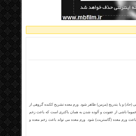
کل ناگهانی (حاد) و یا بتدریج (مزمن) ظاهر شود. ورم معده تشریح ککنده گروهی از
عموما ناشی از عفونت و آلوده شدن به همان باکتری است که باعث زخم
عث ورم معده (گاستریت) شود. ورم معده می تواند باعث زخم معده و