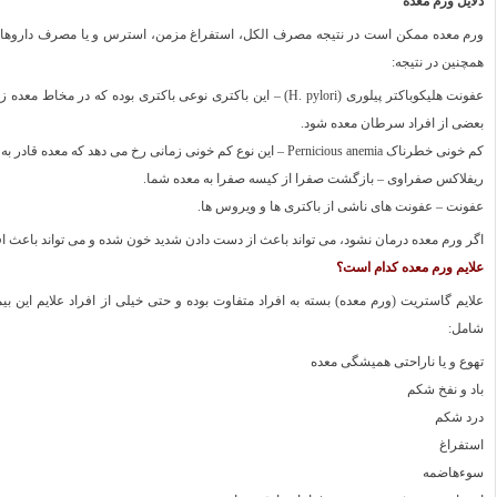
دلایل ورم معده
ورم معده ممکن است در نتیجه مصرف الکل، استفراغ مزمن، استرس و یا مصرف داروهای 
همچنین در نتیجه:
عفونت هلیکوباکتر پیلوری (H. pylori) – این باکتری نوعی باکتری بو
بعضی از افراد سرطان معده شود.
کم خونی خطرناک Pernicious anemia – این نوع کم خونی زمانی رخ می دهد که معده قادر به جذب و هضم ویتامین ب ۱۲ در بدن نمی باشد.
ریفلاکس صفراوی – بازگشت صفرا از کیسه صفرا به معده شما.
عفونت – عفونت های ناشی از باکتری ها و ویروس ها.
اگر ورم معده درمان نشود، می تواند باعث از دست دادن شدید خون شده و می تواند باعث
علایم ورم معده کدام است؟
علایم گاستریت (ورم معده) بسته به افراد متفاوت بوده و حتی خیلی از افراد علایم این بیم
شامل:
تهوع و یا ناراحتی همیشگی معده
باد و نفخ شکم
درد شکم
استفراغ
سوءهاضمه