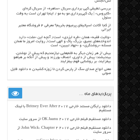
لس‌آنجلس
بررسی تطبیقی کپی برداری سریال «ساهره» از سریال کره‌ای
«کایروس» | یک کپی‌برداری مو به مو / اینجا تهران است به وقت
سئول
از کجا اکانت اسپاتیفای پرمیوم بخریم؟ معرفی ۴ فروشگاه معتبر
ایرانی
«ولایت فقیه» همان «فره ایزدی» است/ آنچه این «ملت» دارد
اندوخته‌های عمیق، بزرگ، پاک و الهی است/ روایت امروز ما همان
مسئله «روشنگری» و «جهاد تبیین» است
بیش از هر زمان دیگر به قلم‌هایی نیازمندیم که پیش از نوشتن،
بیندیشند؛ پیش از داوری، انصاف بورزند و پیش از آنکه بر هیاهو
بیفزایند، بر روشنایی فهم بیفزایند
معنی انواع صدای سگ از پارس کردن تا زوزه کشیدن + دانلود فایل
صوتی
پربازدیدهای ماه …
دانلود رایگان مسنتد خارجی Britney Ever After 2017 با لینک
مستقیم
دانلود مستقیم فیلم خارجی OK Jaanu 2017 از سرور سایت
دانلود مستقیم فیلم خارجی John Wick: Chapter 2 2017 از
سرور سایت