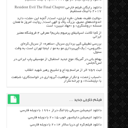
دانلود رایگان فیلم خارجی Resident Evil The Final Chapter
2017 با لینک مستقیم
«ولایت فقیه» همان «فره ایزدی» است/ آنچه این «ملت» دارد
اندوخته‌های عمیق، بزرگ، پاک و الهی است/ روایت امروز ما همان
مسئله «روشنگری» و «جهاد تبیین» است
از کجا اکانت اسپاتیفای پرمیوم بخریم؟ معرفی ۴ فروشگاه معتبر
ایرانی
بررسی تطبیقی کپی برداری سریال «ساهره» از سریال کره‌ای
«کایروس» | یک کپی‌برداری مو به مو / اینجا تهران است به وقت
سئول
بهنام بانی در آمریکا: موج جدید استقبال از موسیقی پاپ ایرانی در
لس‌آنجلس
ثبت ۷۵۹ اثر از مراسم وداع و تشییع رهبر شهید انقلاب
«اسباب زحمت» و تکرار موقعیت آبروداری در خواستگاری؛ شباهت
با «پایتخت۷» و چرخه تکرار
فیلم خارجی جدید …
دانلود انیمیشن سریالی بابا لنگ دراز ۱۹۹۰ با دوبله فارسی
دانلود انیمیشن دایناسور خوب ۲۰۱۵ با دوبله فارسی
دانلود فیلم کره ای دریا سالار ۲۰۱۴ با دوبله فارسی