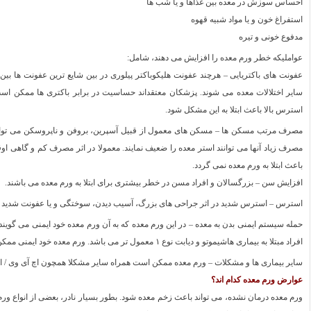
احساس سوزش در معده بین غذاها و یا شب ها
استفراغ خون و یا مواد شبیه قهوه
مدفوع خونی و تیره
عواملیکه خطر ورم معده را افزایش می دهند، شامل:
عفونت های باکتریایی – هرچند عفونت هلیکوباکتر پیلوری در بین شایع ترین عفونت ها بین 
سایر اختلالات معده می شوند. پزشکان معتقداند حساسیت در برابر باکتری ها ممکن اس
استرس بالا باعث ابتلا به این مشکل شود.
مصرف مرتب مسکن ها – مسکن های معمول از قبیل آسپرین، بروفن و ناپروسکن می توانن
مصرف زیاد آنها می توانند استر معده را ضعیف نمایند. معمولا در اثر مصرف کم و گاهی اوق
باعث ابتلا به ورم معده نمی گردد.
افزایش سن – بزرگسالان و افراد مسن در خطر بیشتری برای ابتلا به ورم معده می باشند.
استرس – استرس شدید در اثر جراحی های بزرگ، آسیب دیدن، سوختگی و یا عفونت شدید می
حمله سیستم ایمنی بدن به معده – در این ورم معده که به آن ورم معده خود ایمنی می گویند
افراد مبتلا به بیماری هاشیموتو و دیابت نوع ۱ معمول تر می باشد. ورم معده خود ایمنی ممکن است همراه با کمبود ویتامین ب ۱۲ باشد.
سایر بیماری ها و مشکلات – ورم معده ممکن است همراه سایر مشکلا همچون اچ آی وی / اید
عوارض ورم معده کدام اند؟
ورم معده درمان نشده، می تواند باعث زخم معده شود. بطور بسیار نادر، بعضی از انواع و