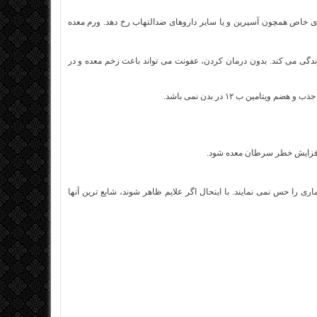
خاص همچون آسپرین و یا سایر داروهای ضدالتهاب رخ دهد. ورم معده
ده که در مخاط معده زندگی می کند. بدون درمان کردن، عفونت می تواند باعث زخم معده و در
 افزایش خطر سرطان معده شود.
اری را حس نمی نمایند. با اینحال اگر علایم ظاهر شوند، شایع ترین آنها