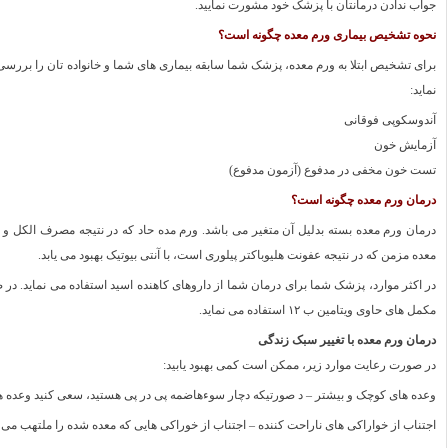
جواب ندادن درمانتان با پزشک خود مشورت نمایید.
نحوه تشخیص بیماری ورم معده چگونه است؟
برای تشخیص ابتلا به ورم معده، پزشک شما سابقه بیماری های شما و خانواده تان را بررسی م
نماید:
آندوسکوپی فوقانی
آزمایش خون
تست خون مخفی در مدفوع (آزمون مدفوع)
درمان ورم معده چگونه است؟
درمان ورم معده بسته بدلیل آن متغیر می باشد. ورم مده حاد که در نتیجه مصرف الکل و ی
معده مزمن که در نتیجه عفونت هلیوباکتر پیلوری است، با آنتی بیوتیک بهبود می یابد.
در اکثر موارد، پزشک شما برای درمان شما از داروهای کاهنده اسید استفاده می نماید. د
مکمل های حاوی ویتامین ب ۱۲ استفاده می نماید.
درمان ورم معده با تغییر سبک زندگی
در صورت رعایت موارد زیر، ممکن است کمی بهبود یابید:
وعده های کوچک و بیشتر – د صورتیکه دچار سوءهاضمه پی در پی هستید، سعی کنید وعده های غذ
اجتناب از خواراکی های ناراحت کننده – اجتناب از خوراکی هایی که معده شده را ملتهب م