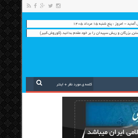
 - امروز : پنج شنبه ۱۵ مرداد ۱۴۰۵
تن, بزرگان و ریش سپیدان را بر خود مقدم بدانید.(کوروش کبیر)