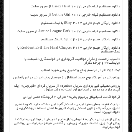
دانلود مستقیم فیلم خارجی Essex Heist 2017 از سرور سایت
دانلود مستقیم فیلم خارجی Get the Girl 2017 از سرور سایت
دانلود رایگان فیلم خارجی iBoy 2017 با لینک مستقیم
دانلود مستقیم فیلم خارجی Justice League Dark 2017 از سرور سایت
دانلود رایگان فیلم خارجی Split 2017 با لینک مستقیم
دانلود رایگان فیلم خارجی Resident Evil The Final Chapter 2017 با
لینک مستقیم
«اسباب زحمت» و تکرار موقعیت آبروداری در خواستگاری؛ شباهت با
«پایتخت۷» و چرخه تکرار
ثبت ۷۵۹ اثر از مراسم وداع و تشییع رهبر شهید انقلاب
بهنام بانی در آمریکا: موج جدید استقبال از موسیقی پاپ ایرانی در لس‌آنجلس
بررسی تطبیقی کپی برداری سریال «ساهره» از سریال کره‌ای «کایروس» | یک
کپی‌برداری مو به مو / اینجا تهران است به وقت سئول
از کجا اکانت اسپاتیفای پرمیوم بخریم؟ معرفی ۴ فروشگاه معتبر ایرانی
«ولایت فقیه» همان «فره ایزدی» است/ آنچه این «ملت» دارد اندوخته‌های
عمیق، بزرگ، پاک و الهی است/ روایت امروز ما همان مسئله «روشنگری» و
«جهاد تبیین» است
بیش از هر زمان دیگر به قلم‌هایی نیازمندیم که پیش از نوشتن، بیندیشند؛
پیش از داوری، انصاف بورزند و پیش از آنکه بر هیاهو بیفزایند، بر روشنایی
فهم بیفزایند