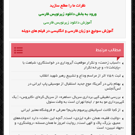
نظرات ما را مطلع سازید
ورود به بخش
دانلود زیرنویس فارسی
آموزش دانلود زیرنویس فارسی
آموزش سوئیچ دو زبان فارسی و انگلیسی در فیلم های دوبله
مطالب مرتبط
«اسباب زحمت» و تکرار موقعیت آبروداری در خواستگاری؛ شباهت با
«پایتخت۷» و چرخه تکرار
ثبت ۷۵۹ اثر از مراسم وداع و تشییع رهبر شهید انقلاب
بهنام بانی در آمریکا: موج جدید استقبال از موسیقی پاپ ایرانی در
لس‌آنجلس
بررسی تطبیقی کپی برداری سریال «ساهره» از سریال کره‌ای «کایروس» | یک
کپی‌برداری مو به مو / اینجا تهران است به وقت سئول
از کجا اکانت اسپاتیفای پرمیوم بخریم؟ معرفی ۴ فروشگاه معتبر ایرانی
«ولایت فقیه» همان «فره ایزدی» است/ آنچه این «ملت» دارد اندوخته‌های
عمیق، بزرگ، پاک و الهی است/ روایت امروز ما همان مسئله «روشنگری» و
«جهاد تبیین» است