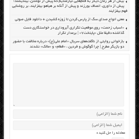
بیش از هر زمان دیگر به قلم‌هایی نیازمندیم که پیش از نوشتن، بیندیشند؛
پیش از داوری، انصاف بورزند و پیش از آنکه بر هیاهو بیفزایند، بر روشنایی
فهم بیفزایند
معنی انواع صدای سگ از پارس کردن تا زوزه کشیدن + دانلود فایل صوتی
«اسباب زحمت» روی موقعیت تکراری آبروداری در خواستگاری دست
گذاشته دقیقا مثل «پایتخت۷» | برمدار تکرار
بازخوانی روایتی از ناگفته‌های سریال «امام علی(ع)» درباره مخالفت با حضور
دو بازیگر مطرح | چرا گوگوش و فردین ، «قطام» و «مالک» نشدند
معادله را حل کنید
*