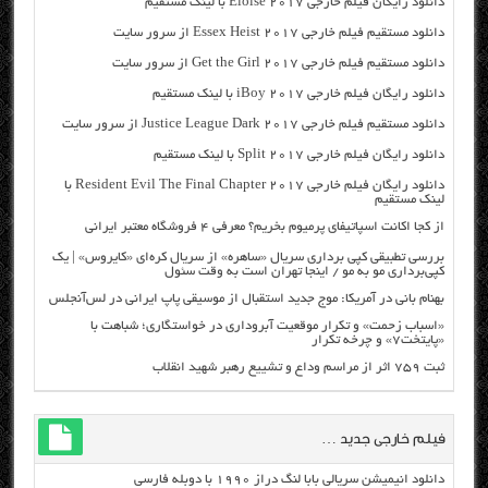
دانلود رایگان فیلم خارجی Eloise 2017 با لینک مستقیم
دانلود مستقیم فیلم خارجی Essex Heist 2017 از سرور سایت
دانلود مستقیم فیلم خارجی Get the Girl 2017 از سرور سایت
دانلود رایگان فیلم خارجی iBoy 2017 با لینک مستقیم
دانلود مستقیم فیلم خارجی Justice League Dark 2017 از سرور سایت
دانلود رایگان فیلم خارجی Split 2017 با لینک مستقیم
دانلود رایگان فیلم خارجی Resident Evil The Final Chapter 2017 با
لینک مستقیم
از کجا اکانت اسپاتیفای پرمیوم بخریم؟ معرفی ۴ فروشگاه معتبر ایرانی
بررسی تطبیقی کپی برداری سریال «ساهره» از سریال کره‌ای «کایروس» | یک
کپی‌برداری مو به مو / اینجا تهران است به وقت سئول
بهنام بانی در آمریکا: موج جدید استقبال از موسیقی پاپ ایرانی در لس‌آنجلس
«اسباب زحمت» و تکرار موقعیت آبروداری در خواستگاری؛ شباهت با
«پایتخت۷» و چرخه تکرار
ثبت ۷۵۹ اثر از مراسم وداع و تشییع رهبر شهید انقلاب
فیلم خارجی جدید …
دانلود انیمیشن سریالی بابا لنگ دراز ۱۹۹۰ با دوبله فارسی