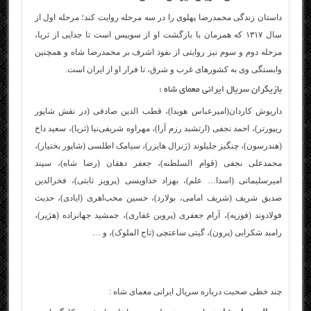
داستان زندگی محمدرضا پهلوی را در سه مرحله روایت ‌کند؛ مرحله اول از
سال ۱۳۱۷ که همزمان با بازگشت او از سوییس است تا جدایی از ثریا،
مرحله دوم و سوم نیز روایتی از نفوذ اشرف بر محمدرضا شاه و همچنین
وابستگی وی به کشورهای غرب و شرق، تا فرار او از ایران است.
بازیگران سریال ایرانی معمای شاه :
داریوش کاردان(امیرعباس هویدا)، قطب الدین صادقی (در نقش شاپور
ریپورتر)، احمد نجفی (ارتشبد رزم آرا)، مهراوه شریفی‌نیا (ثریا)، سعید داخ
(هندرسون)، چنگیز جلیلوند (ژنرال هایزر)، سیامک اطلسی (شاپور بختیار)،
محمدعلی نجفی (قوام السلطنه)، جعفر دهقان (رضا شاه)، سپند
امیرسلیمانی (اسدا… علم)، بهزاد خداویسی (پرویز ثابتی)، فخرالدین
صدیق شریف (شریف امامی، بولارد)، حسین محب‌اهری (ایادی)، حدیث
فولادوند (فوزیه)، آرام جعفری (پروین غفاری)، جمشید جهانزاده (هژیر)،
رامبد شکرابی (پرون)، گیتی ساعتچی (تاج الملوک)، و …
چند خطی صحبت درباره سریال ایرانی معمای شاه :