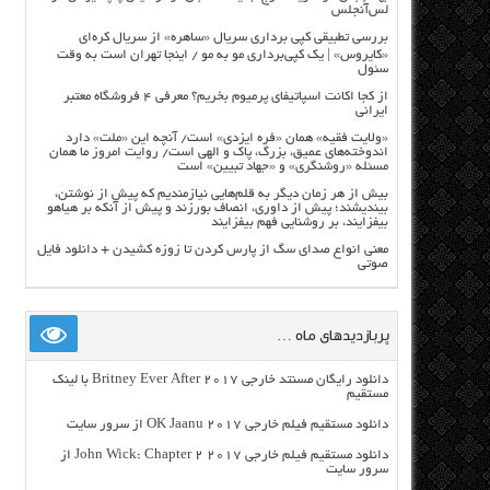
لس‌آنجلس
بررسی تطبیقی کپی برداری سریال «ساهره» از سریال کره‌ای
«کایروس» | یک کپی‌برداری مو به مو / اینجا تهران است به وقت
سئول
از کجا اکانت اسپاتیفای پرمیوم بخریم؟ معرفی ۴ فروشگاه معتبر
ایرانی
«ولایت فقیه» همان «فره ایزدی» است/ آنچه این «ملت» دارد
اندوخته‌های عمیق، بزرگ، پاک و الهی است/ روایت امروز ما همان
مسئله «روشنگری» و «جهاد تبیین» است
بیش از هر زمان دیگر به قلم‌هایی نیازمندیم که پیش از نوشتن،
بیندیشند؛ پیش از داوری، انصاف بورزند و پیش از آنکه بر هیاهو
بیفزایند، بر روشنایی فهم بیفزایند
معنی انواع صدای سگ از پارس کردن تا زوزه کشیدن + دانلود فایل
صوتی
پربازدیدهای ماه …
دانلود رایگان مسنتد خارجی Britney Ever After 2017 با لینک
مستقیم
دانلود مستقیم فیلم خارجی OK Jaanu 2017 از سرور سایت
دانلود مستقیم فیلم خارجی John Wick: Chapter 2 2017 از
سرور سایت