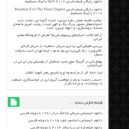
دانلود رایگان فیلم خارجی Split 2017 با لینک مستقیم
دانلود رایگان فیلم خارجی Resident Evil The Final Chapter
2017 با لینک مستقیم
«ولایت فقیه» همان «فره ایزدی» است/ آنچه این «ملت» دارد
اندوخته‌های عمیق، بزرگ، پاک و الهی است/ روایت امروز ما همان
مسئله «روشنگری» و «جهاد تبیین» است
از کجا اکانت اسپاتیفای پرمیوم بخریم؟ معرفی ۴ فروشگاه معتبر
ایرانی
بررسی تطبیقی کپی برداری سریال «ساهره» از سریال کره‌ای
«کایروس» | یک کپی‌برداری مو به مو / اینجا تهران است به وقت
سئول
بهنام بانی در آمریکا: موج جدید استقبال از موسیقی پاپ ایرانی در
لس‌آنجلس
ثبت ۷۵۹ اثر از مراسم وداع و تشییع رهبر شهید انقلاب
«اسباب زحمت» و تکرار موقعیت آبروداری در خواستگاری؛ شباهت
با «پایتخت۷» و چرخه تکرار
فیلم خارجی جدید …
دانلود انیمیشن سریالی بابا لنگ دراز ۱۹۹۰ با دوبله فارسی
دانلود انیمیشن دایناسور خوب ۲۰۱۵ با دوبله فارسی
دانلود فیلم کره ای دریا سالار ۲۰۱۴ با دوبله فارسی