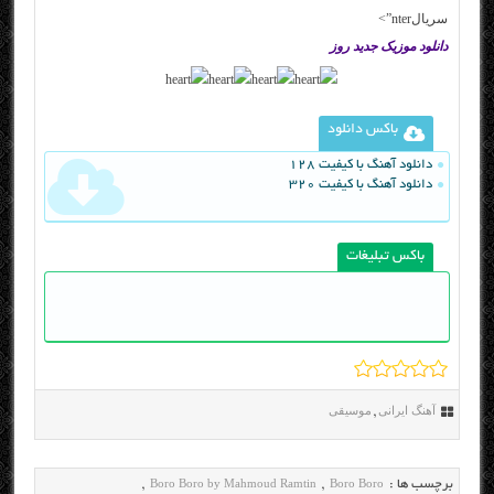
سریالnter”>
دانلود موزیک جدید روز
باکس دانلود
دانلود آهنگ با کیفیت 128
دانلود آهنگ با کیفیت 320
باکس تبلیغات
آهنگ ایرانی
موسیقی
,
Boro Boro by Mahmoud Ramtin
Boro Boro
برچسب ها :
,
,