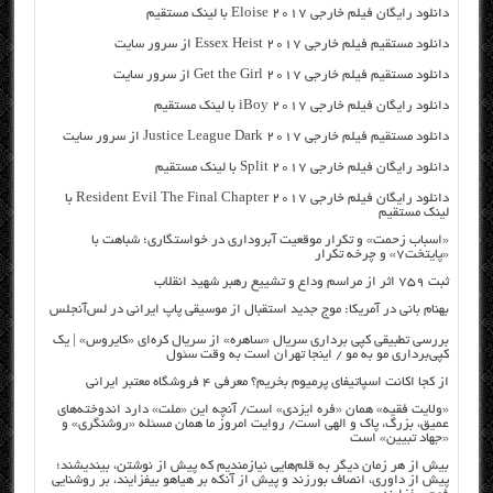
دانلود رایگان فیلم خارجی Eloise 2017 با لینک مستقیم
دانلود مستقیم فیلم خارجی Essex Heist 2017 از سرور سایت
دانلود مستقیم فیلم خارجی Get the Girl 2017 از سرور سایت
دانلود رایگان فیلم خارجی iBoy 2017 با لینک مستقیم
دانلود مستقیم فیلم خارجی Justice League Dark 2017 از سرور سایت
دانلود رایگان فیلم خارجی Split 2017 با لینک مستقیم
دانلود رایگان فیلم خارجی Resident Evil The Final Chapter 2017 با
لینک مستقیم
«اسباب زحمت» و تکرار موقعیت آبروداری در خواستگاری؛ شباهت با
«پایتخت۷» و چرخه تکرار
ثبت ۷۵۹ اثر از مراسم وداع و تشییع رهبر شهید انقلاب
بهنام بانی در آمریکا: موج جدید استقبال از موسیقی پاپ ایرانی در لس‌آنجلس
بررسی تطبیقی کپی برداری سریال «ساهره» از سریال کره‌ای «کایروس» | یک
کپی‌برداری مو به مو / اینجا تهران است به وقت سئول
از کجا اکانت اسپاتیفای پرمیوم بخریم؟ معرفی ۴ فروشگاه معتبر ایرانی
«ولایت فقیه» همان «فره ایزدی» است/ آنچه این «ملت» دارد اندوخته‌های
عمیق، بزرگ، پاک و الهی است/ روایت امروز ما همان مسئله «روشنگری» و
«جهاد تبیین» است
بیش از هر زمان دیگر به قلم‌هایی نیازمندیم که پیش از نوشتن، بیندیشند؛
پیش از داوری، انصاف بورزند و پیش از آنکه بر هیاهو بیفزایند، بر روشنایی