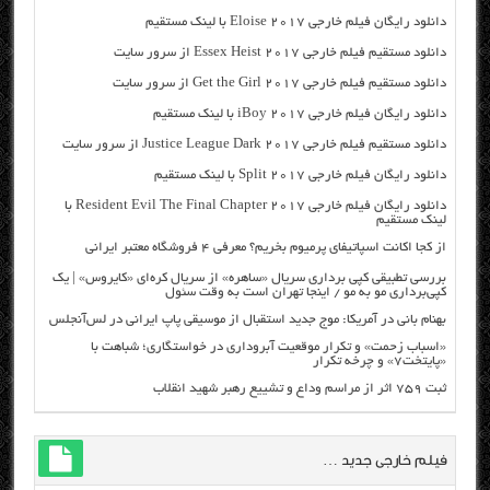
دانلود رایگان فیلم خارجی Eloise 2017 با لینک مستقیم
دانلود مستقیم فیلم خارجی Essex Heist 2017 از سرور سایت
دانلود مستقیم فیلم خارجی Get the Girl 2017 از سرور سایت
دانلود رایگان فیلم خارجی iBoy 2017 با لینک مستقیم
دانلود مستقیم فیلم خارجی Justice League Dark 2017 از سرور سایت
دانلود رایگان فیلم خارجی Split 2017 با لینک مستقیم
دانلود رایگان فیلم خارجی Resident Evil The Final Chapter 2017 با
لینک مستقیم
از کجا اکانت اسپاتیفای پرمیوم بخریم؟ معرفی ۴ فروشگاه معتبر ایرانی
بررسی تطبیقی کپی برداری سریال «ساهره» از سریال کره‌ای «کایروس» | یک
کپی‌برداری مو به مو / اینجا تهران است به وقت سئول
بهنام بانی در آمریکا: موج جدید استقبال از موسیقی پاپ ایرانی در لس‌آنجلس
«اسباب زحمت» و تکرار موقعیت آبروداری در خواستگاری؛ شباهت با
«پایتخت۷» و چرخه تکرار
ثبت ۷۵۹ اثر از مراسم وداع و تشییع رهبر شهید انقلاب
فیلم خارجی جدید …