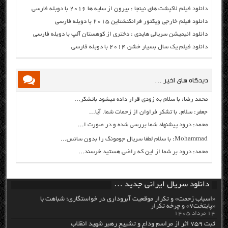
دانلود فیلم لاکپشت های نینجا : بیرون از سایه ها ۲۰۱۶ با دوبله فارسی
دانلود فیلم خارجی ویکتور فرانکنشتاین ۲۰۱۵ با دوبله فارسی
دانلود انیمیشن سریالی هایدی : دختری از کوهستان آلپ با دوبله فارسی
دانلود فیلم یک سال بسیار خشن ۲۰۱۴ با دوبله فارسی
دیدگاه های اخیر …
محمد رضا: با سلام به زودی قرار داده میشود باتشکر...
جعفر: سلام. با تشکر فراوان از زحمات شما. آیا...
محمد: درود پیشنهاد شما بررسی شده و در صورت ا...
Mohammad: با سلام لطفا سریال جومونگ را بدون سانس...
محمد: درود بر شما از این که راضی هستید خرسند...
دانلود سریال ایرانی جدید …
«اسباب زحمت» و تکرار موقعیت آبروداری در خواستگاری؛ شباهت با
«پایتخت۷» و چرخه تکرار
۱۴ مرداد ۱۴۰۵
ثبت ۷۵۹ اثر از مراسم وداع و تشییع رهبر شهید انقلاب