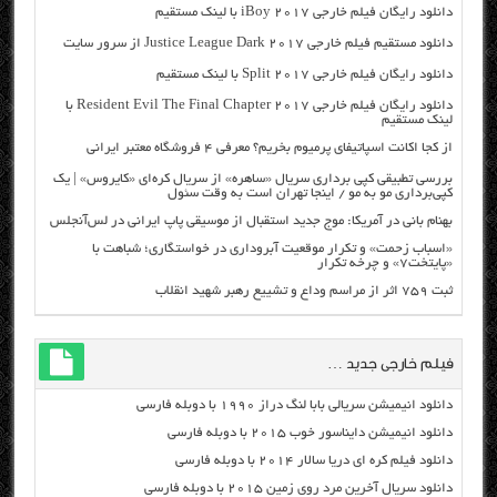
دانلود رایگان فیلم خارجی iBoy 2017 با لینک مستقیم
دانلود مستقیم فیلم خارجی Justice League Dark 2017 از سرور سایت
دانلود رایگان فیلم خارجی Split 2017 با لینک مستقیم
دانلود رایگان فیلم خارجی Resident Evil The Final Chapter 2017 با
لینک مستقیم
از کجا اکانت اسپاتیفای پرمیوم بخریم؟ معرفی ۴ فروشگاه معتبر ایرانی
بررسی تطبیقی کپی برداری سریال «ساهره» از سریال کره‌ای «کایروس» | یک
کپی‌برداری مو به مو / اینجا تهران است به وقت سئول
بهنام بانی در آمریکا: موج جدید استقبال از موسیقی پاپ ایرانی در لس‌آنجلس
«اسباب زحمت» و تکرار موقعیت آبروداری در خواستگاری؛ شباهت با
«پایتخت۷» و چرخه تکرار
ثبت ۷۵۹ اثر از مراسم وداع و تشییع رهبر شهید انقلاب
فیلم خارجی جدید …
دانلود انیمیشن سریالی بابا لنگ دراز ۱۹۹۰ با دوبله فارسی
دانلود انیمیشن دایناسور خوب ۲۰۱۵ با دوبله فارسی
دانلود فیلم کره ای دریا سالار ۲۰۱۴ با دوبله فارسی
دانلود سریال آخرین مرد روی زمین ۲۰۱۵ با دوبله فارسی