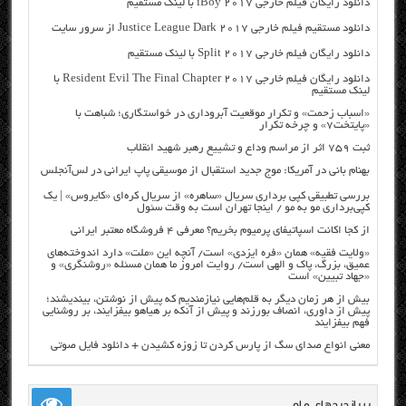
دانلود رایگان فیلم خارجی iBoy 2017 با لینک مستقیم
دانلود مستقیم فیلم خارجی Justice League Dark 2017 از سرور سایت
دانلود رایگان فیلم خارجی Split 2017 با لینک مستقیم
دانلود رایگان فیلم خارجی Resident Evil The Final Chapter 2017 با
لینک مستقیم
«اسباب زحمت» و تکرار موقعیت آبروداری در خواستگاری؛ شباهت با
«پایتخت۷» و چرخه تکرار
ثبت ۷۵۹ اثر از مراسم وداع و تشییع رهبر شهید انقلاب
بهنام بانی در آمریکا: موج جدید استقبال از موسیقی پاپ ایرانی در لس‌آنجلس
بررسی تطبیقی کپی برداری سریال «ساهره» از سریال کره‌ای «کایروس» | یک
کپی‌برداری مو به مو / اینجا تهران است به وقت سئول
از کجا اکانت اسپاتیفای پرمیوم بخریم؟ معرفی ۴ فروشگاه معتبر ایرانی
«ولایت فقیه» همان «فره ایزدی» است/ آنچه این «ملت» دارد اندوخته‌های
عمیق، بزرگ، پاک و الهی است/ روایت امروز ما همان مسئله «روشنگری» و
«جهاد تبیین» است
بیش از هر زمان دیگر به قلم‌هایی نیازمندیم که پیش از نوشتن، بیندیشند؛
پیش از داوری، انصاف بورزند و پیش از آنکه بر هیاهو بیفزایند، بر روشنایی
فهم بیفزایند
معنی انواع صدای سگ از پارس کردن تا زوزه کشیدن + دانلود فایل صوتی
پربازدیدهای ماه …