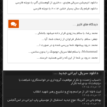
دانلود انیمیشن سریالی هایدی : دختری از کوهستان آلپ با دوبله فارسی
دانلود فیلم یک سال بسیار خشن ۲۰۱۴ با دوبله فارسی
دیدگاه های اخیر …
محمد رضا: با سلام به زودی قرار داده میشود باتشکر...
جعفر: سلام. با تشکر فراوان از زحمات شما. آیا...
محمد: درود پیشنهاد شما بررسی شده و در صورت ا...
Mohammad: با سلام لطفا سریال جومونگ را بدون سانس...
محمد: درود بر شما از این که راضی هستید خرسند...
دانلود سریال ایرانی جدید …
«اسباب زحمت» و تکرار موقعیت آبروداری در خواستگاری؛ شباهت با
«پایتخت۷» و چرخه تکرار
۱۴ مرداد ۱۴۰۵
ثبت ۷۵۹ اثر از مراسم وداع و تشییع رهبر شهید انقلاب
۱۲ مرداد ۱۴۰۵
بهنام بانی در آمریکا: موج جدید استقبال از موسیقی پاپ ایرانی در لس‌آنجلس
۱۱ مرداد ۱۴۰۵