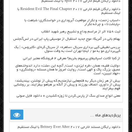
دانلود رایگان فیلم خارجی Split 2017 با لینک مستقیم
دانلود رایگان فیلم خارجی Resident Evil The Final Chapter 2017 با
لینک مستقیم
«اسباب زحمت» و تکرار موقعیت آبروداری در خواستگاری؛ شباهت با
«پایتخت۷» و چرخه تکرار
ثبت ۷۵۹ اثر از مراسم وداع و تشییع رهبر شهید انقلاب
بهنام بانی در آمریکا: موج جدید استقبال از موسیقی پاپ ایرانی در لس‌آنجلس
بررسی تطبیقی کپی برداری سریال «ساهره» از سریال کره‌ای «کایروس» | یک
کپی‌برداری مو به مو / اینجا تهران است به وقت سئول
از کجا اکانت اسپاتیفای پرمیوم بخریم؟ معرفی ۴ فروشگاه معتبر ایرانی
«ولایت فقیه» همان «فره ایزدی» است/ آنچه این «ملت» دارد اندوخته‌های
عمیق، بزرگ، پاک و الهی است/ روایت امروز ما همان مسئله «روشنگری» و
«جهاد تبیین» است
بیش از هر زمان دیگر به قلم‌هایی نیازمندیم که پیش از نوشتن، بیندیشند؛
پیش از داوری، انصاف بورزند و پیش از آنکه بر هیاهو بیفزایند، بر روشنایی
فهم بیفزایند
معنی انواع صدای سگ از پارس کردن تا زوزه کشیدن + دانلود فایل صوتی
پربازدیدهای ماه …
دانلود رایگان مسنتد خارجی Britney Ever After 2017 با لینک مستقیم