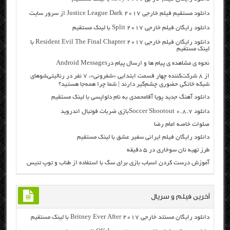
دانلود مستقیم فیلم خارجی Justice League Dark 2017 از سرور سایت
دانلود رایگان فیلم خارجی Split 2017 با لینک مستقیم
دانلود رایگان فیلم خارجی Resident Evil The Final Chapter 2017 با
لینک مستقیم
نحوه ی مشاهده ی پیام ها و ارسال پیام درAndroid Messages
از ۸ شرکت‌کننده چهار قسمت ابتدایی «شفرونی»، ۷ نفر در رئالیتی‌شوهای
شبکه خانگی حضوری چشم‌گیر دارند | شما چرا همه‌جا هستید؟
دانلود آهنگ جدید پویا آقامحمدی به نام دلواپسی با لینک مستقیم
دانلود Soccer Shootout 0.8.7بازی ضربات فوتبال اندروید
صلوات خاصه امام رضا
دانلود رایگان فیلم ایرانی سفیر عشق با لینک مستقیم
طرز تهیه نان سوخاری در ۵ دقیقه
آموزش درست کردن اسباب بازی برای سگ با استفاده از طناب و توپ تنیس
آخرین فیلم و سریال
دانلود رایگان مسنتد خارجی Britney Ever After 2017 با لینک مستقیم