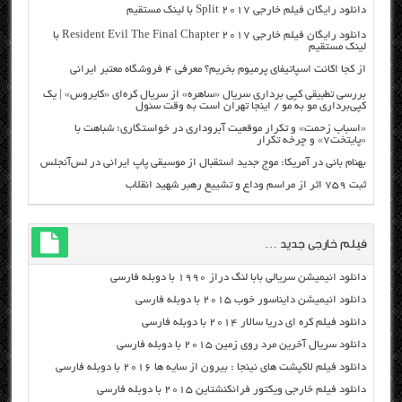
دانلود رایگان فیلم خارجی Split 2017 با لینک مستقیم
دانلود رایگان فیلم خارجی Resident Evil The Final Chapter 2017 با
لینک مستقیم
از کجا اکانت اسپاتیفای پرمیوم بخریم؟ معرفی ۴ فروشگاه معتبر ایرانی
بررسی تطبیقی کپی برداری سریال «ساهره» از سریال کره‌ای «کایروس» | یک
کپی‌برداری مو به مو / اینجا تهران است به وقت سئول
«اسباب زحمت» و تکرار موقعیت آبروداری در خواستگاری؛ شباهت با
«پایتخت۷» و چرخه تکرار
بهنام بانی در آمریکا: موج جدید استقبال از موسیقی پاپ ایرانی در لس‌آنجلس
ثبت ۷۵۹ اثر از مراسم وداع و تشییع رهبر شهید انقلاب
فیلم خارجی جدید …
دانلود انیمیشن سریالی بابا لنگ دراز ۱۹۹۰ با دوبله فارسی
دانلود انیمیشن دایناسور خوب ۲۰۱۵ با دوبله فارسی
دانلود فیلم کره ای دریا سالار ۲۰۱۴ با دوبله فارسی
دانلود سریال آخرین مرد روی زمین ۲۰۱۵ با دوبله فارسی
دانلود فیلم لاکپشت های نینجا : بیرون از سایه ها ۲۰۱۶ با دوبله فارسی
دانلود فیلم خارجی ویکتور فرانکنشتاین ۲۰۱۵ با دوبله فارسی