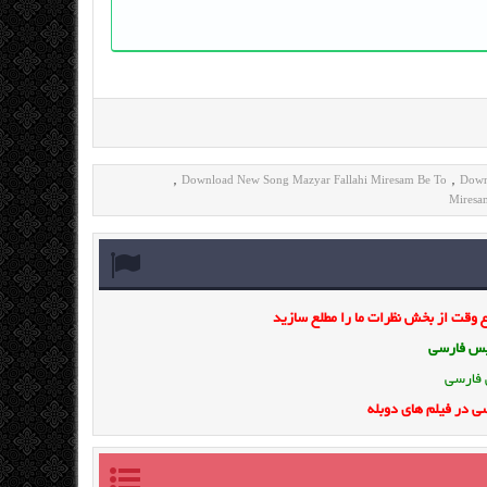
Download New Song Mazyar Fallahi Miresam Be To
Down
,
,
Miresa
وقت از بخش نظرات ما را مطلع سازید
ویس فارسی
 فارسی
ی در فیلم های دوبله