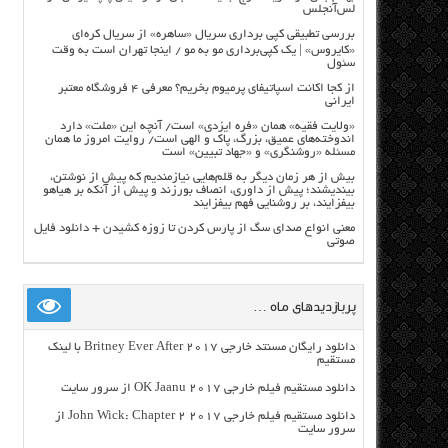
لس‌آنجلس
بررسی تطبیقی کپی برداری سریال «ساهره» از سریال کره‌ای
«کایروس» | یک کپی‌برداری مو به مو / اینجا تهران است به وقت
سئول
از کجا اکانت اسپاتیفای پرمیوم بخریم؟ معرفی ۴ فروشگاه معتبر
ایرانی
«ولایت فقیه» همان «فره ایزدی» است/ آنچه این «ملت» دارد
اندوخته‌های عمیق، بزرگ، پاک و الهی است/ روایت امروز ما همان
مسئله «روشنگری» و «جهاد تبیین» است
بیش از هر زمان دیگر به قلم‌هایی نیازمندیم که پیش از نوشتن،
بیندیشند؛ پیش از داوری، انصاف بورزند و پیش از آنکه بر هیاهو
بیفزایند، بر روشنایی فهم بیفزایند
معنی انواع صدای سگ از پارس کردن تا زوزه کشیدن + دانلود فایل
صوتی
پربازدیدهای ماه …
دانلود رایگان مسنتد خارجی Britney Ever After 2017 با لینک
مستقیم
دانلود مستقیم فیلم خارجی OK Jaanu 2017 از سرور سایت
دانلود مستقیم فیلم خارجی John Wick: Chapter 2 2017 از
سرور سایت