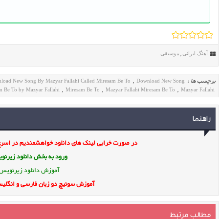
آهنگ ایرانی
موسیقی
,
load New Song By Mazyar Fallahi Called Miresam Be To
Download New Song
برچسب ها :
,
m Be To by Mazyar Fallahi
Miresam Be To
Mazyar Fallahi Miresam Be To
Mazyar Fallahi
,
,
,
راهنما
در صورت خرابی لینک های دانلود خواهشمندیم در اسرع 
ورود به بخش
دانلود زیرن
آموزش دانلود زیرنویس
آموزش سوئیچ دو زبان فارسی و انگلیس
مطالب مرتبط