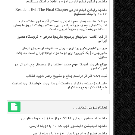
دانلود رایگان فیلم خارجی Split 2017 با لینک مستقیم
دانلود رایگان فیلم خارجی Resident Evil The Final Chapter
2017 با لینک مستقیم
«ولایت فقیه» همان «فره ایزدی» است/ آنچه این «ملت» دارد
اندوخته‌های عمیق، بزرگ، پاک و الهی است/ روایت امروز ما همان
مسئله «روشنگری» و «جهاد تبیین» است
از کجا اکانت اسپاتیفای پرمیوم بخریم؟ معرفی ۴ فروشگاه معتبر
ایرانی
بررسی تطبیقی کپی برداری سریال «ساهره» از سریال کره‌ای
«کایروس» | یک کپی‌برداری مو به مو / اینجا تهران است به وقت
سئول
بهنام بانی در آمریکا: موج جدید استقبال از موسیقی پاپ ایرانی در
لس‌آنجلس
ثبت ۷۵۹ اثر از مراسم وداع و تشییع رهبر شهید انقلاب
«اسباب زحمت» و تکرار موقعیت آبروداری در خواستگاری؛ شباهت
با «پایتخت۷» و چرخه تکرار
فیلم خارجی جدید …
دانلود انیمیشن سریالی بابا لنگ دراز ۱۹۹۰ با دوبله فارسی
دانلود انیمیشن دایناسور خوب ۲۰۱۵ با دوبله فارسی
دانلود فیلم کره ای دریا سالار ۲۰۱۴ با دوبله فارسی