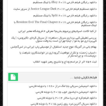
دانلود رایگان فیلم خارجی iBoy 2017 با لینک مستقیم
دانلود مستقیم فیلم خارجی Justice League Dark 2017 از سرور سایت
دانلود رایگان فیلم خارجی Split 2017 با لینک مستقیم
دانلود رایگان فیلم خارجی Resident Evil The Final Chapter 2017 با
لینک مستقیم
از کجا اکانت اسپاتیفای پرمیوم بخریم؟ معرفی ۴ فروشگاه معتبر ایرانی
بررسی تطبیقی کپی برداری سریال «ساهره» از سریال کره‌ای «کایروس» | یک
کپی‌برداری مو به مو / اینجا تهران است به وقت سئول
بهنام بانی در آمریکا: موج جدید استقبال از موسیقی پاپ ایرانی در لس‌آنجلس
«اسباب زحمت» و تکرار موقعیت آبروداری در خواستگاری؛ شباهت با
«پایتخت۷» و چرخه تکرار
ثبت ۷۵۹ اثر از مراسم وداع و تشییع رهبر شهید انقلاب
فیلم خارجی جدید …
دانلود انیمیشن سریالی بابا لنگ دراز ۱۹۹۰ با دوبله فارسی
دانلود انیمیشن دایناسور خوب ۲۰۱۵ با دوبله فارسی
دانلود فیلم کره ای دریا سالار ۲۰۱۴ با دوبله فارسی
دانلود سریال آخرین مرد روی زمین ۲۰۱۵ با دوبله فارسی