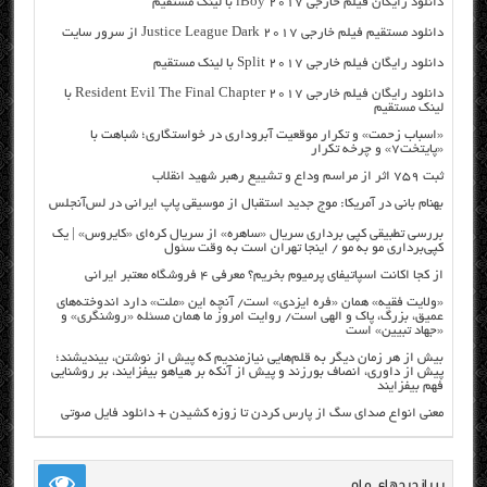
دانلود رایگان فیلم خارجی iBoy 2017 با لینک مستقیم
دانلود مستقیم فیلم خارجی Justice League Dark 2017 از سرور سایت
دانلود رایگان فیلم خارجی Split 2017 با لینک مستقیم
دانلود رایگان فیلم خارجی Resident Evil The Final Chapter 2017 با
لینک مستقیم
«اسباب زحمت» و تکرار موقعیت آبروداری در خواستگاری؛ شباهت با
«پایتخت۷» و چرخه تکرار
ثبت ۷۵۹ اثر از مراسم وداع و تشییع رهبر شهید انقلاب
بهنام بانی در آمریکا: موج جدید استقبال از موسیقی پاپ ایرانی در لس‌آنجلس
بررسی تطبیقی کپی برداری سریال «ساهره» از سریال کره‌ای «کایروس» | یک
کپی‌برداری مو به مو / اینجا تهران است به وقت سئول
از کجا اکانت اسپاتیفای پرمیوم بخریم؟ معرفی ۴ فروشگاه معتبر ایرانی
«ولایت فقیه» همان «فره ایزدی» است/ آنچه این «ملت» دارد اندوخته‌های
عمیق، بزرگ، پاک و الهی است/ روایت امروز ما همان مسئله «روشنگری» و
«جهاد تبیین» است
بیش از هر زمان دیگر به قلم‌هایی نیازمندیم که پیش از نوشتن، بیندیشند؛
پیش از داوری، انصاف بورزند و پیش از آنکه بر هیاهو بیفزایند، بر روشنایی
فهم بیفزایند
معنی انواع صدای سگ از پارس کردن تا زوزه کشیدن + دانلود فایل صوتی
پربازدیدهای ماه …