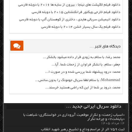
دانلود فیلم لاکپشت های نینجا : بیرون از سایه ها ۲۰۱۶ با دوبله فارسی
دانلود فیلم خارجی ویکتور فرانکنشتاین ۲۰۱۵ با دوبله فارسی
دانلود انیمیشن سریالی هایدی : دختری از کوهستان آلپ با دوبله فارسی
دانلود فیلم یک سال بسیار خشن ۲۰۱۴ با دوبله فارسی
دیدگاه های اخیر …
محمد رضا: با سلام به زودی قرار داده میشود باتشکر...
جعفر: سلام. با تشکر فراوان از زحمات شما. آیا...
محمد: درود پیشنهاد شما بررسی شده و در صورت ا...
Mohammad: با سلام لطفا سریال جومونگ را بدون سانس...
محمد: درود بر شما از این که راضی هستید خرسند...
دانلود سریال ایرانی جدید …
«اسباب زحمت» و تکرار موقعیت آبروداری در خواستگاری؛ شباهت با
«پایتخت۷» و چرخه تکرار
۱۴ مرداد ۱۴۰۵
ثبت ۷۵۹ اثر از مراسم وداع و تشییع رهبر شهید انقلاب