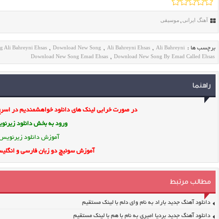
آهنگ ایرانی
موسیقی
,
 Ali Bahreyni Ehsas
Download New Song
Ali Bahreyni Ehsas
Ali Bahreyni
برچسب ها :
,
,
,
Download New Song Emad Ehsas
Download New Song By Emad Called Ehsas
,
راهنما
در صورت خرابی لینک های دانلود خواهشمندیم در اسرع 
ورود به بخش
دانلود زیرن
آموزش دانلود زیرنویس
آموزش سوئیچ دو زبان فارسی و انگلیس
مطالب مرتبط
دانلود آهنگ جدید باراد به نام وای دلم با لینک مستقیم
دانلود آهنگ جدید بردیا امیری به نام با هم با لینک مستقیم