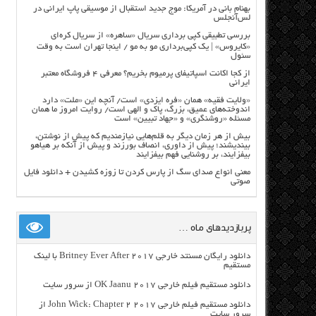
بهنام بانی در آمریکا: موج جدید استقبال از موسیقی پاپ ایرانی در
لس‌آنجلس
بررسی تطبیقی کپی برداری سریال «ساهره» از سریال کره‌ای
«کایروس» | یک کپی‌برداری مو به مو / اینجا تهران است به وقت
سئول
از کجا اکانت اسپاتیفای پرمیوم بخریم؟ معرفی ۴ فروشگاه معتبر
ایرانی
«ولایت فقیه» همان «فره ایزدی» است/ آنچه این «ملت» دارد
اندوخته‌های عمیق، بزرگ، پاک و الهی است/ روایت امروز ما همان
مسئله «روشنگری» و «جهاد تبیین» است
بیش از هر زمان دیگر به قلم‌هایی نیازمندیم که پیش از نوشتن،
بیندیشند؛ پیش از داوری، انصاف بورزند و پیش از آنکه بر هیاهو
بیفزایند، بر روشنایی فهم بیفزایند
معنی انواع صدای سگ از پارس کردن تا زوزه کشیدن + دانلود فایل
صوتی
پربازدیدهای ماه …
دانلود رایگان مسنتد خارجی Britney Ever After 2017 با لینک
مستقیم
دانلود مستقیم فیلم خارجی OK Jaanu 2017 از سرور سایت
دانلود مستقیم فیلم خارجی John Wick: Chapter 2 2017 از
سرور سایت