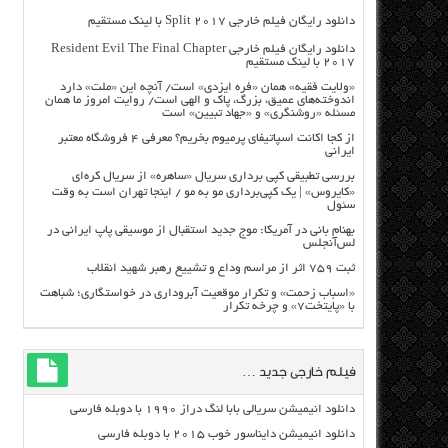
دانلود رایگان فیلم خارجی Split 2017 با لینک مستقیم
دانلود رایگان فیلم خارجی Resident Evil The Final Chapter
2017 با لینک مستقیم
«ولایت فقیه» همان «فره ایزدی» است/ آنچه این «ملت» دارد
اندوخته‌های عمیق، بزرگ، پاک و الهی است/ روایت امروز ما همان
مسئله «روشنگری» و «جهاد تبیین» است
از کجا اکانت اسپاتیفای پرمیوم بخریم؟ معرفی ۴ فروشگاه معتبر
ایرانی
بررسی تطبیقی کپی برداری سریال «ساهره» از سریال کره‌ای
«کایروس» | یک کپی‌برداری مو به مو / اینجا تهران است به وقت
سئول
بهنام بانی در آمریکا: موج جدید استقبال از موسیقی پاپ ایرانی در
لس‌آنجلس
ثبت ۷۵۹ اثر از مراسم وداع و تشییع رهبر شهید انقلاب
«اسباب زحمت» و تکرار موقعیت آبروداری در خواستگاری؛ شباهت
با «پایتخت۷» و چرخه تکرار
فیلم خارجی جدید …
دانلود انیمیشن سریالی بابا لنگ دراز ۱۹۹۰ با دوبله فارسی
دانلود انیمیشن دایناسور خوب ۲۰۱۵ با دوبله فارسی