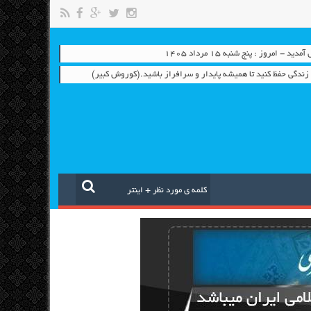
 - امروز : پنج شنبه ۱۵ مرداد ۱۴۰۵
م زندگی حفظ کنید تا همیشه پایدار و سرافراز باشید.(کوروش کبیر)