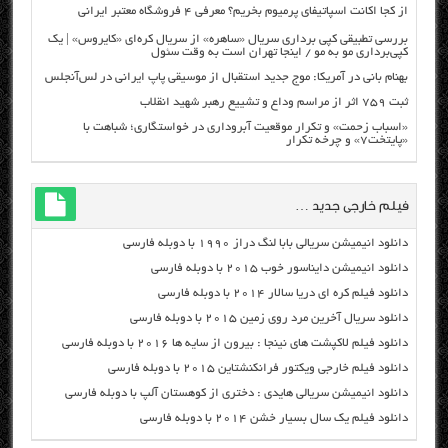
از کجا اکانت اسپاتیفای پرمیوم بخریم؟ معرفی ۴ فروشگاه معتبر ایرانی
بررسی تطبیقی کپی برداری سریال «ساهره» از سریال کره‌ای «کایروس» | یک
کپی‌برداری مو به مو / اینجا تهران است به وقت سئول
بهنام بانی در آمریکا: موج جدید استقبال از موسیقی پاپ ایرانی در لس‌آنجلس
ثبت ۷۵۹ اثر از مراسم وداع و تشییع رهبر شهید انقلاب
«اسباب زحمت» و تکرار موقعیت آبروداری در خواستگاری؛ شباهت با
«پایتخت۷» و چرخه تکرار
فیلم خارجی جدید …
دانلود انیمیشن سریالی بابا لنگ دراز ۱۹۹۰ با دوبله فارسی
دانلود انیمیشن دایناسور خوب ۲۰۱۵ با دوبله فارسی
دانلود فیلم کره ای دریا سالار ۲۰۱۴ با دوبله فارسی
دانلود سریال آخرین مرد روی زمین ۲۰۱۵ با دوبله فارسی
دانلود فیلم لاکپشت های نینجا : بیرون از سایه ها ۲۰۱۶ با دوبله فارسی
دانلود فیلم خارجی ویکتور فرانکنشتاین ۲۰۱۵ با دوبله فارسی
دانلود انیمیشن سریالی هایدی : دختری از کوهستان آلپ با دوبله فارسی
دانلود فیلم یک سال بسیار خشن ۲۰۱۴ با دوبله فارسی