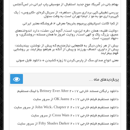
بهنام بانی در آمریکا: موج جدید استقبال از موسیقی پاپ ایرانی در لس‌آنجلس
بررسی تطبیقی کپی برداری سریال «ساهره» از سریال کره‌ای «کایروس» | یک
کپی‌برداری مو به مو / اینجا تهران است به وقت سئول
از کجا اکانت اسپاتیفای پرمیوم بخریم؟ معرفی ۴ فروشگاه معتبر ایرانی
«ولایت فقیه» همان «فره ایزدی» است/ آنچه این «ملت» دارد اندوخته‌های
عمیق، بزرگ، پاک و الهی است/ روایت امروز ما همان مسئله «روشنگری» و
«جهاد تبیین» است
بیش از هر زمان دیگر به قلم‌هایی نیازمندیم که پیش از نوشتن، بیندیشند؛
پیش از داوری، انصاف بورزند و پیش از آنکه بر هیاهو بیفزایند، بر روشنایی
فهم بیفزایند
معنی انواع صدای سگ از پارس کردن تا زوزه کشیدن + دانلود فایل صوتی
پربازدیدهای ماه …
دانلود رایگان مسنتد خارجی Britney Ever After 2017 با لینک مستقیم
دانلود مستقیم فیلم خارجی OK Jaanu 2017 از سرور سایت
دانلود مستقیم فیلم خارجی John Wick: Chapter 2 2017 از سرور سایت
دانلود مستقیم فیلم خارجی Cross Wars 2017 از سرور سایت
دانلود مستقیم فیلم خارجی Fifty Shades Darker 2017 از سرور سایت