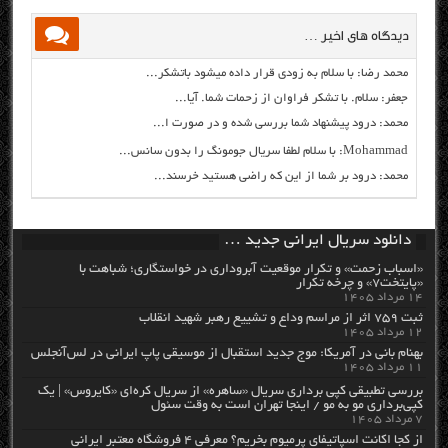
دیدگاه های اخیر …
محمد رضا: با سلام به زودی قرار داده میشود باتشکر...
جعفر: سلام. با تشکر فراوان از زحمات شما. آیا...
محمد: درود پیشنهاد شما بررسی شده و در صورت ا...
Mohammad: با سلام لطفا سریال جومونگ را بدون سانس...
محمد: درود بر شما از این که راضی هستید خرسند...
دانلود سریال ایرانی جدید …
«اسباب زحمت» و تکرار موقعیت آبروداری در خواستگاری؛ شباهت با
«پایتخت۷» و چرخه تکرار
۱۴ مرداد ۱۴۰۵
ثبت ۷۵۹ اثر از مراسم وداع و تشییع رهبر شهید انقلاب
۱۲ مرداد ۱۴۰۵
بهنام بانی در آمریکا: موج جدید استقبال از موسیقی پاپ ایرانی در لس‌آنجلس
۱۱ مرداد ۱۴۰۵
بررسی تطبیقی کپی برداری سریال «ساهره» از سریال کره‌ای «کایروس» | یک
کپی‌برداری مو به مو / اینجا تهران است به وقت سئول
۷ مرداد ۱۴۰۵
از کجا اکانت اسپاتیفای پرمیوم بخریم؟ معرفی ۴ فروشگاه معتبر ایرانی