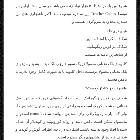
شيوع بين يك در ۲۵ تا ۵۰ هزار تولد زنده مي باشد در سال ۱۹۰۰ اولين بار
توسط Treacher Collins اين سندرم توصيف شد. اكثر ناهنجاري هاي اين
سندرم محدود به سروگردن هستند و:
هيپوپلازي فك
شكاف پلكي با انحنا به پايين
شكاف در قوس زيگوماتيك
از شايعترين يافته ها هستند.
کلبومای پلک تحتانی معمولا در یک سوم خارجی پلک دیده می­شود و مژه­های
پلک تحتانی معمولا درسمت داخل کلبوما یا به­ صورت کامل وجود ندارند یا
ناقص هستند.
علائم تریچر کالینز چیست؟
شکاف در قوس زیگوماتیک سبب ایجاد گونه‌­های فرورفته می­شود. فک
تحتانی به شدت کوچک است و به راحتی از روی چهره می­توان تشخیص داد
ولی گاه نیاز به رادیوگرافی برای تشخیص می­باشد. شاخه (ramus) استخوان
ماندیبول ممکن است ناقص باشد و زوائد کورونوئید و کوندیلار آن صاف
شده یا اصلا وجود نداشته باشند. اشکالات در ناحیه اطراف گوش و گونه­‌ها و
شکاف کام نيز از نشانه­های ديگر سندرم است.