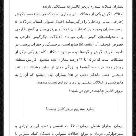
بیماران مبتلا به سندرم تریچر کالینز چه مشکلاتی دارند؟
اختلالات گوش یکی از مشکلات این بیماری است که هر سه قسمت گوش
(خارجی، میانی و داخلی) را درگیر می­کند. اختلال شنوایی انتقالی در ۲۵ تا ۵۰
درصد بیماران وجود دارد که علت آن عمدتاً هیپوپلازی مجرای گوش خارجی
و استخوانچه‌­های گوش میانی می­باشد. اختلالات دیگرگوش خارجی به
خصوص کوچکی آن (Microtia) شایع است. برجستگی و حفرات پوستی در
ناحیه اطراف گوش و گونه­‌ها دیده می­شوند. شکاف کام نیز یکی دیگر از
مشکلات است که در ۲۵ تا ۳۳ درصد بیماران دیده می­شود. افزایش منطقه
رویش موها در ناحیه گونه­‌ها و بزرگی دهان از سایر مشکلات هستند.
همچنین عقب ماندگی ذهنی در ۵% بیماران دیده می­شود که آن را به
هایپوکسی و اختلالات تنفسی در زمان نوزادی نسبت می­دهند.
تریچر کالینز چگونه درمان می شود؟
بیماری سندروم تریچر کالینز چیست؟
درمان بيماران شامل درمان اختلالا ت تنفسي و تغذيه اي در نوزادي و
شيرخوارگي، درمان به موقع اختلالات شنوايي با دستگاه كمك شنوايي يا