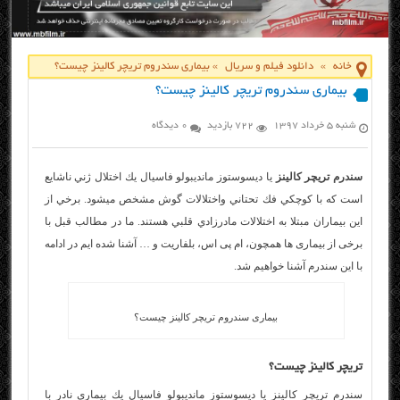
خانه
»
دانلود فیلم و سریال
»
بیماری سندروم تریچر کالینز چیست؟
بیماری سندروم تریچر کالینز چیست؟
شنبه ۵ خرداد ۱۳۹۷
722 بازدید
0 دیدگاه
سندرم تریچر کالینز
يا ديسوستوز مانديبولو فاسيال يك اختلال ژني ناشايع
است كه با كوچكي فك تحتاني واختلالات گوش مشخص ميشود. برخي از
اين بيماران مبتلا به اختلالات مادرزادي قلبي هستند. ما در مطالب قبل با
برخی از بیماری ها همچون، ام پی اس، بلفاریت و … آشنا شده ایم در ادامه
با این سندرم آشنا خواهیم شد.
بیماری سندروم تریچر کالینز چیست؟
تریچر کالینز چیست؟
سندرم تریچر کالینز يا ديسوستوز مانديبولو فاسيال يك بيماري نادر با