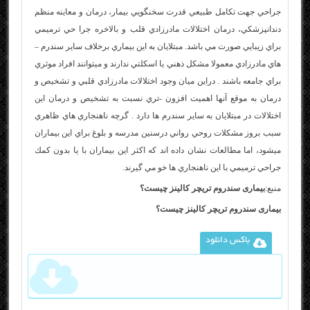
جراحي جهت تكامل طبيعي قدرت سخنگويي بيمار، درمان و معاينه منظم
دندانپزشكي، درمان اختلالات مادرزادي قلب و بالاخره جرا حي ترميمي
براي زيبايي صورت مي باشد. مبتلايان به اين بيماري برخلاف ساير سندرم –
هاي مادرزادي معمولا مشكل ذهني يا اسكلتي ندارند و ميتوانند افراد موثري
براي جامعه باشند . دراين ميان وجود اختلالات مادرزادي قلبي و تشخيص و
درمان به موقع آنها اهميت افزون -تري نسبت به تشخيص و درمان اين
اختلالات در مبتلايان به ساير سندرم ها دارد . گرچه ناهنجاري هاي ظاهري
سبب بروز مشكلات روحي رواني درسنين مدرسه و بلوغ براي اين بيماران
ميشود، اما مطالعات نشان داده اند كه اكثر اين بيماران با يا بدون كمك
جراحي ترميمي با اين ناهنجاري ها خو مي گيرند.
منبع:
بیماری سندروم تریچر کالینز چیست؟
بیماری سندروم تریچر کالینز چیست؟
باکس دانلود