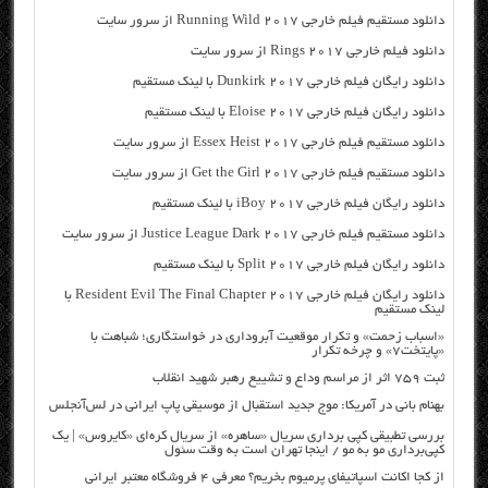
دانلود مستقیم فیلم خارجی Running Wild 2017 از سرور سایت
دانلود فیلم خارجی Rings 2017 از سرور سایت
دانلود رایگان فیلم خارجی Dunkirk 2017 با لینک مستقیم
دانلود رایگان فیلم خارجی Eloise 2017 با لینک مستقیم
دانلود مستقیم فیلم خارجی Essex Heist 2017 از سرور سایت
دانلود مستقیم فیلم خارجی Get the Girl 2017 از سرور سایت
دانلود رایگان فیلم خارجی iBoy 2017 با لینک مستقیم
دانلود مستقیم فیلم خارجی Justice League Dark 2017 از سرور سایت
دانلود رایگان فیلم خارجی Split 2017 با لینک مستقیم
دانلود رایگان فیلم خارجی Resident Evil The Final Chapter 2017 با
لینک مستقیم
«اسباب زحمت» و تکرار موقعیت آبروداری در خواستگاری؛ شباهت با
«پایتخت۷» و چرخه تکرار
ثبت ۷۵۹ اثر از مراسم وداع و تشییع رهبر شهید انقلاب
بهنام بانی در آمریکا: موج جدید استقبال از موسیقی پاپ ایرانی در لس‌آنجلس
بررسی تطبیقی کپی برداری سریال «ساهره» از سریال کره‌ای «کایروس» | یک
کپی‌برداری مو به مو / اینجا تهران است به وقت سئول
از کجا اکانت اسپاتیفای پرمیوم بخریم؟ معرفی ۴ فروشگاه معتبر ایرانی