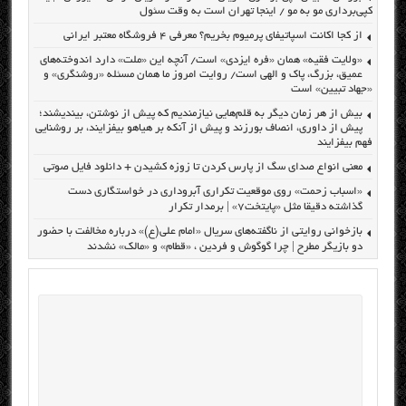
کپی‌برداری مو به مو / اینجا تهران است به وقت سئول
از کجا اکانت اسپاتیفای پرمیوم بخریم؟ معرفی ۴ فروشگاه معتبر ایرانی
«ولایت فقیه» همان «فره ایزدی» است/ آنچه این «ملت» دارد اندوخته‌های
عمیق، بزرگ، پاک و الهی است/ روایت امروز ما همان مسئله «روشنگری» و
«جهاد تبیین» است
بیش از هر زمان دیگر به قلم‌هایی نیازمندیم که پیش از نوشتن، بیندیشند؛
پیش از داوری، انصاف بورزند و پیش از آنکه بر هیاهو بیفزایند، بر روشنایی
فهم بیفزایند
معنی انواع صدای سگ از پارس کردن تا زوزه کشیدن + دانلود فایل صوتی
«اسباب زحمت» روی موقعیت تکراری آبروداری در خواستگاری دست
گذاشته دقیقا مثل «پایتخت۷» | برمدار تکرار
بازخوانی روایتی از ناگفته‌های سریال «امام علی(ع)» درباره مخالفت با حضور
دو بازیگر مطرح | چرا گوگوش و فردین ، «قطام» و «مالک» نشدند