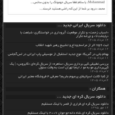
Mohammad: با سلام لطفا سریال جومونگ را بدون سانس...
محمد: درود بر شما از این که راضی هستید خرسند...
دانلود سریال ایرانی جدید …
«اسباب زحمت» و تکرار موقعیت آبروداری در خواستگاری؛ شباهت با
«پایتخت۷» و چرخه تکرار
۱۴ مرداد ۱۴۰۵
ثبت ۷۵۹ اثر از مراسم وداع و تشییع رهبر شهید انقلاب
۱۲ مرداد ۱۴۰۵
بهنام بانی در آمریکا: موج جدید استقبال از موسیقی پاپ ایرانی در لس‌آنجلس
۱۱ مرداد ۱۴۰۵
بررسی تطبیقی کپی برداری سریال «ساهره» از سریال کره‌ای «کایروس» | یک
کپی‌برداری مو به مو / اینجا تهران است به وقت سئول
۷ مرداد ۱۴۰۵
از کجا اکانت اسپاتیفای پرمیوم بخریم؟ معرفی ۴ فروشگاه معتبر ایرانی
۴ مرداد ۱۴۰۵
همکاران :
دانلود سریال کره ای جدید …
دانلود سریال کره ای فراری از قصر با لینک مستقیم
۱۲ مهر ۱۳۹۵
دانلود سریال کره ای شاه دائه جو جوان ۲۰۰۷ با لینک مستقیم