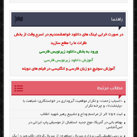
راهنما
در صورت خرابی لینک های دانلود خواهشمندیم در اسرع وقت از بخش
نظرات ما را مطلع سازید
ورود به بخش
دانلود زیرنویس فارسی
آموزش دانلود زیرنویس فارسی
آموزش سوئیچ دو زبان فارسی و انگلیسی در فیلم های دوبله
مطالب مرتبط
«اسباب زحمت» و تکرار موقعیت آبروداری در خواستگاری؛ شباهت با
«پایتخت۷» و چرخه تکرار
ثبت ۷۵۹ اثر از مراسم وداع و تشییع رهبر شهید انقلاب
بهنام بانی در آمریکا: موج جدید استقبال از موسیقی پاپ ایرانی در
لس‌آنجلس
بررسی تطبیقی کپی برداری سریال «ساهره» از سریال کره‌ای «کایروس» | یک