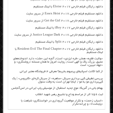
دانلود رایگان فیلم خارجی Eloise 2017 با لینک مستقیم
دانلود مستقیم فیلم خارجی Essex Heist 2017 از سرور سایت
دانلود مستقیم فیلم خارجی Get the Girl 2017 از سرور سایت
دانلود رایگان فیلم خارجی iBoy 2017 با لینک مستقیم
دانلود مستقیم فیلم خارجی Justice League Dark 2017 از سرور سایت
دانلود رایگان فیلم خارجی Split 2017 با لینک مستقیم
دانلود رایگان فیلم خارجی Resident Evil The Final Chapter 2017 با
لینک مستقیم
«ولایت فقیه» همان «فره ایزدی» است/ آنچه این «ملت» دارد اندوخته‌های
عمیق، بزرگ، پاک و الهی است/ روایت امروز ما همان مسئله «روشنگری» و
«جهاد تبیین» است
از کجا اکانت اسپاتیفای پرمیوم بخریم؟ معرفی ۴ فروشگاه معتبر ایرانی
بررسی تطبیقی کپی برداری سریال «ساهره» از سریال کره‌ای «کایروس» | یک
کپی‌برداری مو به مو / اینجا تهران است به وقت سئول
بهنام بانی در آمریکا: موج جدید استقبال از موسیقی پاپ ایرانی در لس‌آنجلس
ثبت ۷۵۹ اثر از مراسم وداع و تشییع رهبر شهید انقلاب
«اسباب زحمت» و تکرار موقعیت آبروداری در خواستگاری؛ شباهت با
«پایتخت۷» و چرخه تکرار