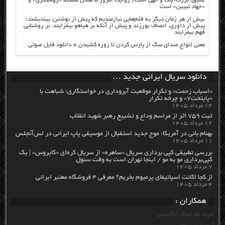
عمیق، بزرگ، پاک و الهی است/ روایت امروز ما همان مسئله «روشنگری» و
«جهاد تبیین» است
بیش از هر زمان دیگر به قلم‌هایی نیازمندیم که پیش از نوشتن، بیندیشند؛
پیش از داوری، انصاف بورزند و پیش از آنکه بر هیاهو بیفزایند، بر روشنایی
فهم بیفزایند
معنی انواع صدای سگ از پارس کردن تا زوزه کشیدن + دانلود فایل صوتی
دانلود سریال ایرانی جدید …
«اسباب زحمت» و تکرار موقعیت آبروداری در خواستگاری؛ شباهت با
«پایتخت۷» و چرخه تکرار
۱۴ مرداد ۱۴۰۵
ثبت ۷۵۹ اثر از مراسم وداع و تشییع رهبر شهید انقلاب
۱۲ مرداد ۱۴۰۵
بهنام بانی در آمریکا: موج جدید استقبال از موسیقی پاپ ایرانی در لس‌آنجلس
۱۱ مرداد ۱۴۰۵
بررسی تطبیقی کپی برداری سریال «ساهره» از سریال کره‌ای «کایروس» | یک
کپی‌برداری مو به مو / اینجا تهران است به وقت سئول
۷ مرداد ۱۴۰۵
از کجا اکانت اسپاتیفای پرمیوم بخریم؟ معرفی ۴ فروشگاه معتبر ایرانی
۴ مرداد ۱۴۰۵
همکاران :
خرید بک لینک انگلیسی