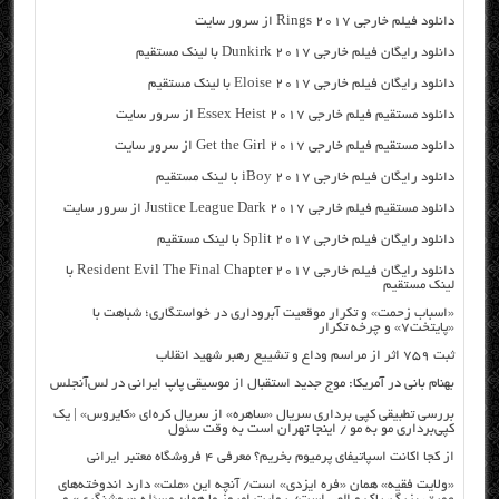
دانلود فیلم خارجی Rings 2017 از سرور سایت
دانلود رایگان فیلم خارجی Dunkirk 2017 با لینک مستقیم
دانلود رایگان فیلم خارجی Eloise 2017 با لینک مستقیم
دانلود مستقیم فیلم خارجی Essex Heist 2017 از سرور سایت
دانلود مستقیم فیلم خارجی Get the Girl 2017 از سرور سایت
دانلود رایگان فیلم خارجی iBoy 2017 با لینک مستقیم
دانلود مستقیم فیلم خارجی Justice League Dark 2017 از سرور سایت
دانلود رایگان فیلم خارجی Split 2017 با لینک مستقیم
دانلود رایگان فیلم خارجی Resident Evil The Final Chapter 2017 با
لینک مستقیم
«اسباب زحمت» و تکرار موقعیت آبروداری در خواستگاری؛ شباهت با
«پایتخت۷» و چرخه تکرار
ثبت ۷۵۹ اثر از مراسم وداع و تشییع رهبر شهید انقلاب
بهنام بانی در آمریکا: موج جدید استقبال از موسیقی پاپ ایرانی در لس‌آنجلس
بررسی تطبیقی کپی برداری سریال «ساهره» از سریال کره‌ای «کایروس» | یک
کپی‌برداری مو به مو / اینجا تهران است به وقت سئول
از کجا اکانت اسپاتیفای پرمیوم بخریم؟ معرفی ۴ فروشگاه معتبر ایرانی
«ولایت فقیه» همان «فره ایزدی» است/ آنچه این «ملت» دارد اندوخته‌های