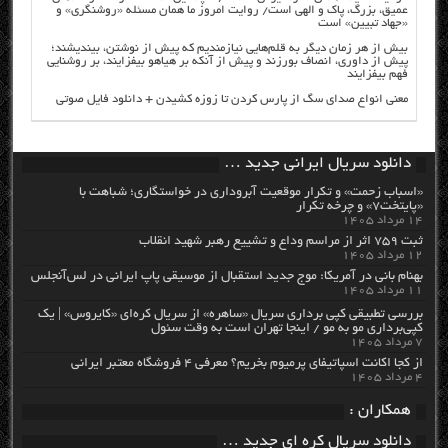
عمیق، بزرگ، پاک و الهی است/ روایت امروز ما همان مسئله «روشنگری» و
«جهاد تبیین» است
بیش از هر زمان دیگر به قلم‌هایی نیازمندیم که پیش از نوشتن، بیندیشند؛
پیش از داوری، انصاف بورزند و پیش از آنکه بر هیاهو بیفزایند، بر روشنایی
فهم بیفزایند
معنی انواع صدای سگ از پارس کردن تا زوزه کشیدن + دانلود فایل صوتی
دانلود سریال ایرانی جدید …
«اسباب زحمت» و تکرار موقعیت آبروداری در خواستگاری؛ شباهت با
«پایتخت۷» و چرخه تکرار
۱۴ مرداد ۱۴۰۵
ثبت ۷۵۹ اثر از مراسم وداع و تشییع رهبر شهید انقلاب
۱۲ مرداد ۱۴۰۵
بهنام بانی در آمریکا: موج جدید استقبال از موسیقی پاپ ایرانی در لس‌آنجلس
۱۱ مرداد ۱۴۰۵
بررسی تطبیقی کپی برداری سریال «ساهره» از سریال کره‌ای «کایروس» | یک
کپی‌برداری مو به مو / اینجا تهران است به وقت سئول
۷ مرداد ۱۴۰۵
از کجا اکانت اسپاتیفای پرمیوم بخریم؟ معرفی ۴ فروشگاه معتبر ایرانی
۴ مرداد ۱۴۰۵
همکاران :
دانلود سریال کره ای جدید …