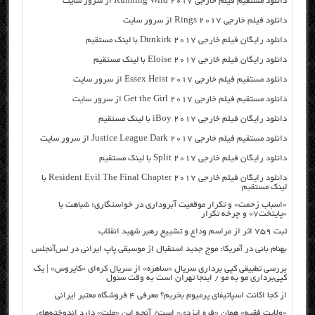
دانلود مستقیم فیلم خارجی Running Wild 2017 از سرور سایت
دانلود فیلم خارجی Rings 2017 از سرور سایت
دانلود رایگان فیلم خارجی Dunkirk 2017 با لینک مستقیم
دانلود رایگان فیلم خارجی Eloise 2017 با لینک مستقیم
دانلود مستقیم فیلم خارجی Essex Heist 2017 از سرور سایت
دانلود مستقیم فیلم خارجی Get the Girl 2017 از سرور سایت
دانلود رایگان فیلم خارجی iBoy 2017 با لینک مستقیم
دانلود مستقیم فیلم خارجی Justice League Dark 2017 از سرور سایت
دانلود رایگان فیلم خارجی Split 2017 با لینک مستقیم
دانلود رایگان فیلم خارجی Resident Evil The Final Chapter 2017 با
لینک مستقیم
«اسباب زحمت» و تکرار موقعیت آبروداری در خواستگاری؛ شباهت با
«پایتخت۷» و چرخه تکرار
ثبت ۷۵۹ اثر از مراسم وداع و تشییع رهبر شهید انقلاب
بهنام بانی در آمریکا: موج جدید استقبال از موسیقی پاپ ایرانی در لس‌آنجلس
بررسی تطبیقی کپی برداری سریال «ساهره» از سریال کره‌ای «کایروس» | یک
کپی‌برداری مو به مو / اینجا تهران است به وقت سئول
از کجا اکانت اسپاتیفای پرمیوم بخریم؟ معرفی ۴ فروشگاه معتبر ایرانی
«ولایت فقیه» همان «فره ایزدی» است/ آنچه این «ملت» دارد اندوخته‌های