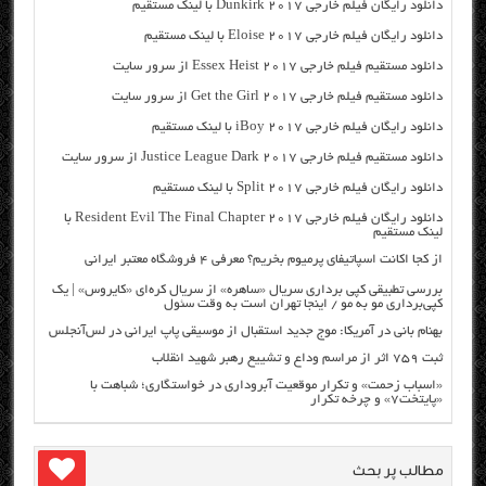
دانلود رایگان فیلم خارجی Dunkirk 2017 با لینک مستقیم
دانلود رایگان فیلم خارجی Eloise 2017 با لینک مستقیم
دانلود مستقیم فیلم خارجی Essex Heist 2017 از سرور سایت
دانلود مستقیم فیلم خارجی Get the Girl 2017 از سرور سایت
دانلود رایگان فیلم خارجی iBoy 2017 با لینک مستقیم
دانلود مستقیم فیلم خارجی Justice League Dark 2017 از سرور سایت
دانلود رایگان فیلم خارجی Split 2017 با لینک مستقیم
دانلود رایگان فیلم خارجی Resident Evil The Final Chapter 2017 با
لینک مستقیم
از کجا اکانت اسپاتیفای پرمیوم بخریم؟ معرفی ۴ فروشگاه معتبر ایرانی
بررسی تطبیقی کپی برداری سریال «ساهره» از سریال کره‌ای «کایروس» | یک
کپی‌برداری مو به مو / اینجا تهران است به وقت سئول
بهنام بانی در آمریکا: موج جدید استقبال از موسیقی پاپ ایرانی در لس‌آنجلس
ثبت ۷۵۹ اثر از مراسم وداع و تشییع رهبر شهید انقلاب
«اسباب زحمت» و تکرار موقعیت آبروداری در خواستگاری؛ شباهت با
«پایتخت۷» و چرخه تکرار
مطالب پر بحث