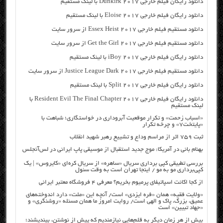
دانلود رایگان فیلم خارجی Dunkirk 2017 با لینک مستقیم
دانلود رایگان فیلم خارجی Eloise 2017 با لینک مستقیم
دانلود مستقیم فیلم خارجی Essex Heist 2017 از سرور سایت
دانلود مستقیم فیلم خارجی Get the Girl 2017 از سرور سایت
دانلود رایگان فیلم خارجی iBoy 2017 با لینک مستقیم
دانلود مستقیم فیلم خارجی Justice League Dark 2017 از سرور سایت
دانلود رایگان فیلم خارجی Split 2017 با لینک مستقیم
دانلود رایگان فیلم خارجی Resident Evil The Final Chapter 2017 با
لینک مستقیم
«اسباب زحمت» و تکرار موقعیت آبروداری در خواستگاری؛ شباهت با
«پایتخت۷» و چرخه تکرار
ثبت ۷۵۹ اثر از مراسم وداع و تشییع رهبر شهید انقلاب
بهنام بانی در آمریکا: موج جدید استقبال از موسیقی پاپ ایرانی در لس‌آنجلس
بررسی تطبیقی کپی برداری سریال «ساهره» از سریال کره‌ای «کایروس» | یک
کپی‌برداری مو به مو / اینجا تهران است به وقت سئول
از کجا اکانت اسپاتیفای پرمیوم بخریم؟ معرفی ۴ فروشگاه معتبر ایرانی
«ولایت فقیه» همان «فره ایزدی» است/ آنچه این «ملت» دارد اندوخته‌های
عمیق، بزرگ، پاک و الهی است/ روایت امروز ما همان مسئله «روشنگری» و
«جهاد تبیین» است
بیش از هر زمان دیگر به قلم‌هایی نیازمندیم که پیش از نوشتن، بیندیشند؛