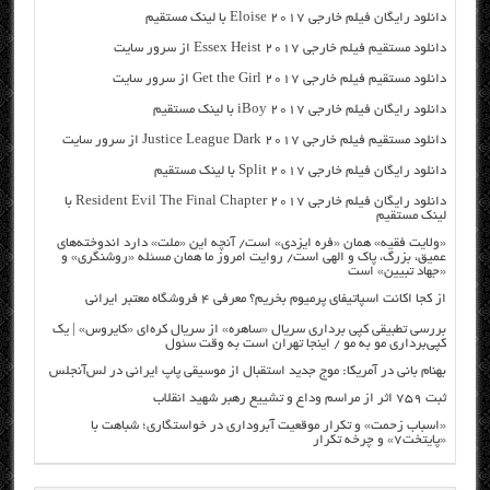
دانلود رایگان فیلم خارجی Eloise 2017 با لینک مستقیم
دانلود مستقیم فیلم خارجی Essex Heist 2017 از سرور سایت
دانلود مستقیم فیلم خارجی Get the Girl 2017 از سرور سایت
دانلود رایگان فیلم خارجی iBoy 2017 با لینک مستقیم
دانلود مستقیم فیلم خارجی Justice League Dark 2017 از سرور سایت
دانلود رایگان فیلم خارجی Split 2017 با لینک مستقیم
دانلود رایگان فیلم خارجی Resident Evil The Final Chapter 2017 با
لینک مستقیم
«ولایت فقیه» همان «فره ایزدی» است/ آنچه این «ملت» دارد اندوخته‌های
عمیق، بزرگ، پاک و الهی است/ روایت امروز ما همان مسئله «روشنگری» و
«جهاد تبیین» است
از کجا اکانت اسپاتیفای پرمیوم بخریم؟ معرفی ۴ فروشگاه معتبر ایرانی
بررسی تطبیقی کپی برداری سریال «ساهره» از سریال کره‌ای «کایروس» | یک
کپی‌برداری مو به مو / اینجا تهران است به وقت سئول
بهنام بانی در آمریکا: موج جدید استقبال از موسیقی پاپ ایرانی در لس‌آنجلس
ثبت ۷۵۹ اثر از مراسم وداع و تشییع رهبر شهید انقلاب
«اسباب زحمت» و تکرار موقعیت آبروداری در خواستگاری؛ شباهت با
«پایتخت۷» و چرخه تکرار