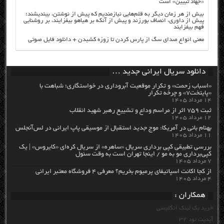
«جهاد تبیین» است
بیش از هر زمان دیگر به قلم‌هایی نیازمندیم که پیش از نوشتن، بیندیشند؛
پیش از داوری، انصاف بورزند و پیش از آنکه بر هیاهو بیفزایند، بر روشنایی
فهم بیفزایند
معنی انواع صدای سگ از پارس کردن تا زوزه کشیدن + دانلود فایل صوتی
دانلود سریال ایرانی جدید …
«اسباب زحمت» و تکرار موقعیت آبروداری در خواستگاری؛ شباهت با
«پایتخت۷» و چرخه تکرار
۱۴ مرداد ۱۴۰۵
ثبت ۷۵۹ اثر از مراسم وداع و تشییع رهبر شهید انقلاب
۱۲ مرداد ۱۴۰۵
بهنام بانی در آمریکا: موج جدید استقبال از موسیقی پاپ ایرانی در لس‌آنجلس
۱۱ مرداد ۱۴۰۵
بررسی تطبیقی کپی برداری سریال «ساهره» از سریال کره‌ای «کایروس» | یک
کپی‌برداری مو به مو / اینجا تهران است به وقت سئول
۷ مرداد ۱۴۰۵
از کجا اکانت اسپاتیفای پرمیوم بخریم؟ معرفی ۴ فروشگاه معتبر ایرانی
۴ مرداد ۱۴۰۵
همکاران :
خرید بک لینک انگلیسی
آپدیت نود 32