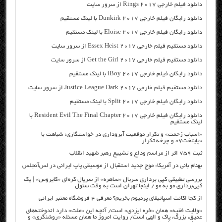
دانلود فیلم خارجی Rings 2017 از سرور سایت
دانلود رایگان فیلم خارجی Dunkirk 2017 با لینک مستقیم
دانلود رایگان فیلم خارجی Eloise 2017 با لینک مستقیم
دانلود مستقیم فیلم خارجی Essex Heist 2017 از سرور سایت
دانلود مستقیم فیلم خارجی Get the Girl 2017 از سرور سایت
دانلود رایگان فیلم خارجی iBoy 2017 با لینک مستقیم
دانلود مستقیم فیلم خارجی Justice League Dark 2017 از سرور سایت
دانلود رایگان فیلم خارجی Split 2017 با لینک مستقیم
دانلود رایگان فیلم خارجی Resident Evil The Final Chapter 2017 با
لینک مستقیم
«اسباب زحمت» و تکرار موقعیت آبروداری در خواستگاری؛ شباهت با
«پایتخت۷» و چرخه تکرار
ثبت ۷۵۹ اثر از مراسم وداع و تشییع رهبر شهید انقلاب
بهنام بانی در آمریکا: موج جدید استقبال از موسیقی پاپ ایرانی در لس‌آنجلس
بررسی تطبیقی کپی برداری سریال «ساهره» از سریال کره‌ای «کایروس» | یک
کپی‌برداری مو به مو / اینجا تهران است به وقت سئول
از کجا اکانت اسپاتیفای پرمیوم بخریم؟ معرفی ۴ فروشگاه معتبر ایرانی
«ولایت فقیه» همان «فره ایزدی» است/ آنچه این «ملت» دارد اندوخته‌های
عمیق، بزرگ، پاک و الهی است/ روایت امروز ما همان مسئله «روشنگری» و