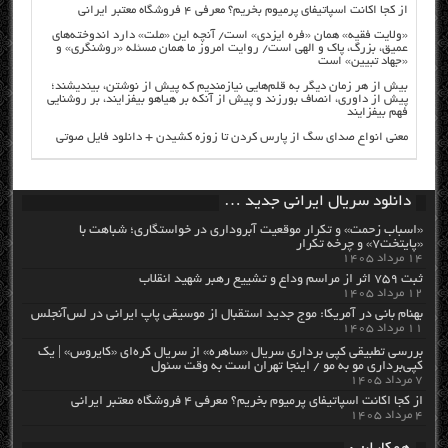
از کجا اکانت اسپاتیفای پرمیوم بخریم؟ معرفی ۴ فروشگاه معتبر ایرانی
«ولایت فقیه» همان «فره ایزدی» است/ آنچه این «ملت» دارد اندوخته‌های
عمیق، بزرگ، پاک و الهی است/ روایت امروز ما همان مسئله «روشنگری» و
«جهاد تبیین» است
بیش از هر زمان دیگر به قلم‌هایی نیازمندیم که پیش از نوشتن، بیندیشند؛
پیش از داوری، انصاف بورزند و پیش از آنکه بر هیاهو بیفزایند، بر روشنایی
فهم بیفزایند
معنی انواع صدای سگ از پارس کردن تا زوزه کشیدن + دانلود فایل صوتی
دانلود سریال ایرانی جدید …
«اسباب زحمت» و تکرار موقعیت آبروداری در خواستگاری؛ شباهت با
«پایتخت۷» و چرخه تکرار
۱۴ مرداد ۱۴۰۵
ثبت ۷۵۹ اثر از مراسم وداع و تشییع رهبر شهید انقلاب
۱۲ مرداد ۱۴۰۵
بهنام بانی در آمریکا: موج جدید استقبال از موسیقی پاپ ایرانی در لس‌آنجلس
۱۱ مرداد ۱۴۰۵
بررسی تطبیقی کپی برداری سریال «ساهره» از سریال کره‌ای «کایروس» | یک
کپی‌برداری مو به مو / اینجا تهران است به وقت سئول
۷ مرداد ۱۴۰۵
از کجا اکانت اسپاتیفای پرمیوم بخریم؟ معرفی ۴ فروشگاه معتبر ایرانی
۴ مرداد ۱۴۰۵