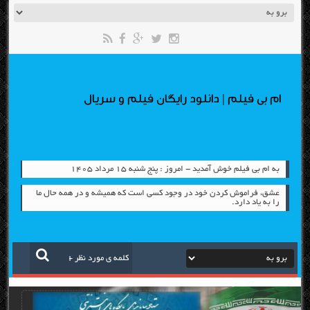
ام بی فیلم | دانلود رایگان فیلم و سریال
به ام بی فیلم خوش آمدید - امروز : پنج شنبه ۱۵ مرداد ۱۴۰۵
عشق، فراموش كردن خود در وجود كسی است كه همیشه و در همه حال ما
را به یاد دارد.