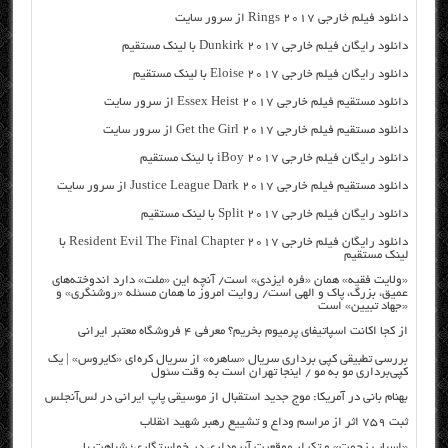
دانلود فیلم خارجی Rings 2017 از سرور سایت
دانلود رایگان فیلم خارجی Dunkirk 2017 با لینک مستقیم
دانلود رایگان فیلم خارجی Eloise 2017 با لینک مستقیم
دانلود مستقیم فیلم خارجی Essex Heist 2017 از سرور سایت
دانلود مستقیم فیلم خارجی Get the Girl 2017 از سرور سایت
دانلود رایگان فیلم خارجی iBoy 2017 با لینک مستقیم
دانلود مستقیم فیلم خارجی Justice League Dark 2017 از سرور سایت
دانلود رایگان فیلم خارجی Split 2017 با لینک مستقیم
دانلود رایگان فیلم خارجی Resident Evil The Final Chapter 2017 با
لینک مستقیم
«ولایت فقیه» همان «فره ایزدی» است/ آنچه این «ملت» دارد اندوخته‌های
عمیق، بزرگ، پاک و الهی است/ روایت امروز ما همان مسئله «روشنگری» و
«جهاد تبیین» است
از کجا اکانت اسپاتیفای پرمیوم بخریم؟ معرفی ۴ فروشگاه معتبر ایرانی
بررسی تطبیقی کپی برداری سریال «ساهره» از سریال کره‌ای «کایروس» | یک
کپی‌برداری مو به مو / اینجا تهران است به وقت سئول
بهنام بانی در آمریکا: موج جدید استقبال از موسیقی پاپ ایرانی در لس‌آنجلس
ثبت ۷۵۹ اثر از مراسم وداع و تشییع رهبر شهید انقلاب
«اسباب زحمت» و تکرار موقعیت آبروداری در خواستگاری؛ شباهت با