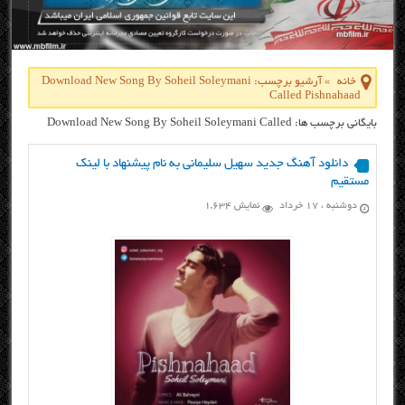
خانه
»
آرشیو برچسب: Download New Song By Soheil Soleymani
Called Pishnahaad
بایگانی برچسب ها: Download New Song By Soheil Soleymani Called
Pishnahaad
دانلود آهنگ جدید سهیل سلیمانی به نام پیشنهاد با لینک
مستقیم
دوشنبه ، ۱۷ خرداد
نمایش 1,634