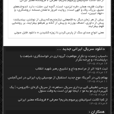
از کجا اکانت اسپاتیفای پرمیوم بخریم؟ معرفی ۴ فروشگاه معتبر ایرانی
«ولایت فقیه» همان «فره ایزدی» است/ آنچه این «ملت» دارد اندوخته‌های
عمیق، بزرگ، پاک و الهی است/ روایت امروز ما همان مسئله «روشنگری» و
«جهاد تبیین» است
بیش از هر زمان دیگر به قلم‌هایی نیازمندیم که پیش از نوشتن، بیندیشند؛
پیش از داوری، انصاف بورزند و پیش از آنکه بر هیاهو بیفزایند، بر روشنایی
فهم بیفزایند
معنی انواع صدای سگ از پارس کردن تا زوزه کشیدن + دانلود فایل صوتی
دانلود سریال ایرانی جدید …
«اسباب زحمت» و تکرار موقعیت آبروداری در خواستگاری؛ شباهت با
«پایتخت۷» و چرخه تکرار
۱۴ مرداد ۱۴۰۵
ثبت ۷۵۹ اثر از مراسم وداع و تشییع رهبر شهید انقلاب
۱۲ مرداد ۱۴۰۵
بهنام بانی در آمریکا: موج جدید استقبال از موسیقی پاپ ایرانی در لس‌آنجلس
۱۱ مرداد ۱۴۰۵
بررسی تطبیقی کپی برداری سریال «ساهره» از سریال کره‌ای «کایروس» | یک
کپی‌برداری مو به مو / اینجا تهران است به وقت سئول
۷ مرداد ۱۴۰۵
از کجا اکانت اسپاتیفای پرمیوم بخریم؟ معرفی ۴ فروشگاه معتبر ایرانی
۴ مرداد ۱۴۰۵
همکاران :