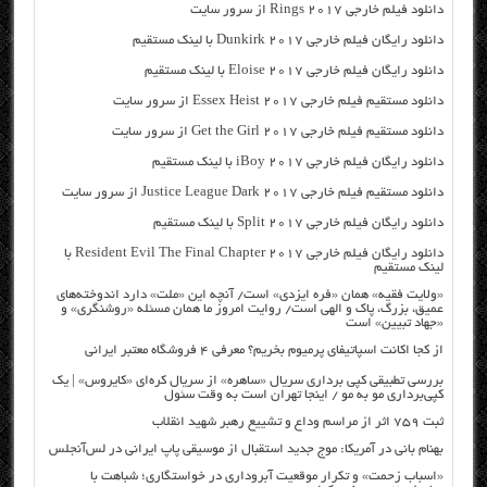
دانلود فیلم خارجی Rings 2017 از سرور سایت
دانلود رایگان فیلم خارجی Dunkirk 2017 با لینک مستقیم
دانلود رایگان فیلم خارجی Eloise 2017 با لینک مستقیم
دانلود مستقیم فیلم خارجی Essex Heist 2017 از سرور سایت
دانلود مستقیم فیلم خارجی Get the Girl 2017 از سرور سایت
دانلود رایگان فیلم خارجی iBoy 2017 با لینک مستقیم
دانلود مستقیم فیلم خارجی Justice League Dark 2017 از سرور سایت
دانلود رایگان فیلم خارجی Split 2017 با لینک مستقیم
دانلود رایگان فیلم خارجی Resident Evil The Final Chapter 2017 با
لینک مستقیم
«ولایت فقیه» همان «فره ایزدی» است/ آنچه این «ملت» دارد اندوخته‌های
عمیق، بزرگ، پاک و الهی است/ روایت امروز ما همان مسئله «روشنگری» و
«جهاد تبیین» است
از کجا اکانت اسپاتیفای پرمیوم بخریم؟ معرفی ۴ فروشگاه معتبر ایرانی
بررسی تطبیقی کپی برداری سریال «ساهره» از سریال کره‌ای «کایروس» | یک
کپی‌برداری مو به مو / اینجا تهران است به وقت سئول
ثبت ۷۵۹ اثر از مراسم وداع و تشییع رهبر شهید انقلاب
بهنام بانی در آمریکا: موج جدید استقبال از موسیقی پاپ ایرانی در لس‌آنجلس
«اسباب زحمت» و تکرار موقعیت آبروداری در خواستگاری؛ شباهت با