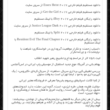
دانلود مستقیم فیلم خارجی Essex Heist 2017 از سرور سایت
دانلود مستقیم فیلم خارجی Get the Girl 2017 از سرور سایت
دانلود رایگان فیلم خارجی iBoy 2017 با لینک مستقیم
دانلود مستقیم فیلم خارجی Justice League Dark 2017 از سرور سایت
دانلود رایگان فیلم خارجی Split 2017 با لینک مستقیم
دانلود رایگان فیلم خارجی Resident Evil The Final Chapter 2017 با
لینک مستقیم
«اسباب زحمت» و تکرار موقعیت آبروداری در خواستگاری؛ شباهت با
«پایتخت۷» و چرخه تکرار
ثبت ۷۵۹ اثر از مراسم وداع و تشییع رهبر شهید انقلاب
بهنام بانی در آمریکا: موج جدید استقبال از موسیقی پاپ ایرانی در لس‌آنجلس
بررسی تطبیقی کپی برداری سریال «ساهره» از سریال کره‌ای «کایروس» | یک
کپی‌برداری مو به مو / اینجا تهران است به وقت سئول
از کجا اکانت اسپاتیفای پرمیوم بخریم؟ معرفی ۴ فروشگاه معتبر ایرانی
«ولایت فقیه» همان «فره ایزدی» است/ آنچه این «ملت» دارد اندوخته‌های
عمیق، بزرگ، پاک و الهی است/ روایت امروز ما همان مسئله «روشنگری» و
«جهاد تبیین» است
بیش از هر زمان دیگر به قلم‌هایی نیازمندیم که پیش از نوشتن، بیندیشند؛
پیش از داوری، انصاف بورزند و پیش از آنکه بر هیاهو بیفزایند، بر روشنایی
فهم بیفزایند