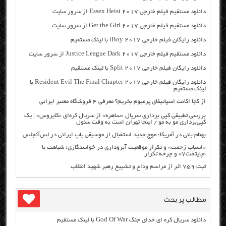
دانلود مستقیم فیلم خارجی Essex Heist 2017 از سرور سایت
دانلود مستقیم فیلم خارجی Get the Girl 2017 از سرور سایت
دانلود رایگان فیلم خارجی iBoy 2017 با لینک مستقیم
دانلود مستقیم فیلم خارجی Justice League Dark 2017 از سرور سایت
دانلود رایگان فیلم خارجی Split 2017 با لینک مستقیم
دانلود رایگان فیلم خارجی Resident Evil The Final Chapter 2017 با
لینک مستقیم
از کجا اکانت اسپاتیفای پرمیوم بخریم؟ معرفی ۴ فروشگاه معتبر ایرانی
بررسی تطبیقی کپی برداری سریال «ساهره» از سریال کره‌ای «کایروس» | یک
کپی‌برداری مو به مو / اینجا تهران است به وقت سئول
بهنام بانی در آمریکا: موج جدید استقبال از موسیقی پاپ ایرانی در لس‌آنجلس
«اسباب زحمت» و تکرار موقعیت آبروداری در خواستگاری؛ شباهت با
«پایتخت۷» و چرخه تکرار
ثبت ۷۵۹ اثر از مراسم وداع و تشییع رهبر شهید انقلاب
مطالب پر بحث
دانلود سریال کره ای خدای جنگ God Of War با لینک مستقیم