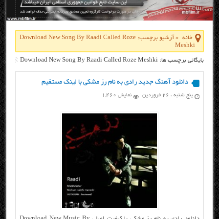
خانه
»
آرشیو برچسب: Download New Song By Raadi Called Roze
Meshki
بایگانی برچسب ها: Download New Song By Raadi Called Roze Meshki
دانلود آهنگ جدید رادی به نام رز مشکی با لینک مستقیم
پنج شنبه ، ۲۶ فروردین
نمایش 1,460
دانلود رادی به نام رز مشکی با کیفیت اصلی Download New Music By