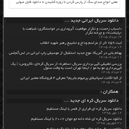
معنی انواع صدای سگ از پارس کردن تا زوزه کشیدن + دانلود فایل صوتی
دانلود سریال ایرانی جدید …
«اسباب زحمت» و تکرار موقعیت آبروداری در خواستگاری؛ شباهت با
«پایتخت۷» و چرخه تکرار
۱۴ مرداد ۱۴۰۵
ثبت ۷۵۹ اثر از مراسم وداع و تشییع رهبر شهید انقلاب
۱۲ مرداد ۱۴۰۵
بهنام بانی در آمریکا: موج جدید استقبال از موسیقی پاپ ایرانی در لس‌آنجلس
۱۱ مرداد ۱۴۰۵
بررسی تطبیقی کپی برداری سریال «ساهره» از سریال کره‌ای «کایروس» | یک
کپی‌برداری مو به مو / اینجا تهران است به وقت سئول
۷ مرداد ۱۴۰۵
از کجا اکانت اسپاتیفای پرمیوم بخریم؟ معرفی ۴ فروشگاه معتبر ایرانی
۴ مرداد ۱۴۰۵
همکاران :
دانلود سریال کره ای جدید …
دانلود سریال کره ای فراری از قصر با لینک مستقیم
۱۲ مهر ۱۳۹۵
دانلود سریال کره ای شاه دائه جو جوان ۲۰۰۷ با لینک مستقیم
۲۰ شهریور ۱۳۹۵