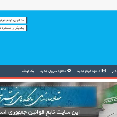
به ام بی فیلم خوش آمدید 
یكدیگر را مسخره نك
دار
دانلود فیلم جدید
دانلود سریال جدید
بک لینک