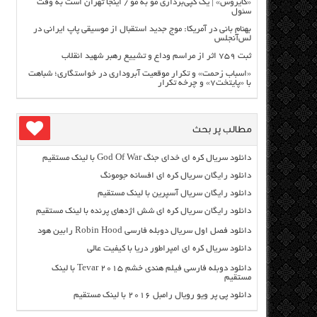
«کایروس» | یک کپی‌برداری مو به مو / اینجا تهران است به وقت
سئول
بهنام بانی در آمریکا: موج جدید استقبال از موسیقی پاپ ایرانی در
لس‌آنجلس
ثبت ۷۵۹ اثر از مراسم وداع و تشییع رهبر شهید انقلاب
«اسباب زحمت» و تکرار موقعیت آبروداری در خواستگاری؛ شباهت
با «پایتخت۷» و چرخه تکرار
مطالب پر بحث
دانلود سریال کره ای خدای جنگ God Of War با لینک مستقیم
دانلود رایگان سریال کره ای افسانه جومونگ
دانلود رایگان سریال آسپرین با لینک مستقیم
دانلود رایگان سریال کره ای شش اژدهای پرنده با لینک مستقیم
دانلود فصل اول سریال دوبله فارسی Robin Hood رابین هود
دانلود سریال کره ای امپراطور دریا با کیفیت عالی
دانلود دوبله فارسی فیلم هندی خشم Tevar ۲۰۱۵ با لینک
مستقیم
دانلود پی پر ویو رویال رامبل ۲۰۱۶ با لینک مستقیم