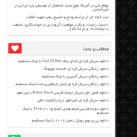
بهنام بانی در آمریکا: موج جدید استقبال از موسیقی پاپ ایرانی در
لس‌آنجلس
ثبت ۷۵۹ اثر از مراسم وداع و تشییع رهبر شهید انقلاب
«اسباب زحمت» و تکرار موقعیت آبروداری در خواستگاری؛ شباهت
با «پایتخت۷» و چرخه تکرار
مطالب پر بحث
دانلود سریال کره ای خدای جنگ God Of War با لینک مستقیم
دانلود رایگان سریال کره ای افسانه جومونگ
دانلود رایگان سریال آسپرین با لینک مستقیم
دانلود رایگان سریال کره ای شش اژدهای پرنده با لینک مستقیم
دانلود فصل اول سریال دوبله فارسی Robin Hood رابین هود
دانلود سریال کره ای امپراطور دریا با کیفیت عالی
دانلود دوبله فارسی فیلم هندی خشم Tevar ۲۰۱۵ با لینک
مستقیم
دانلود پی پر ویو رویال رامبل ۲۰۱۶ با لینک مستقیم