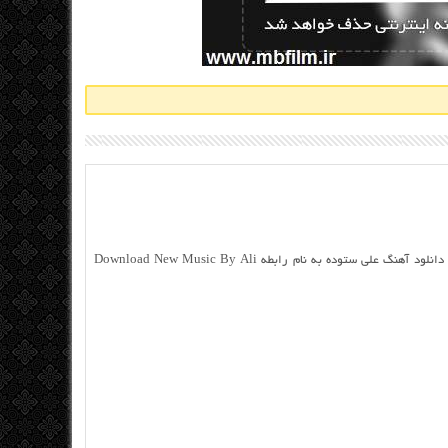
دانلود علی ستوده به نام رابطه با کیفیت اصلی دانلود آهنگ علی ستوده به نام رابطه Download New Music By Ali