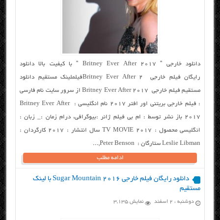
دانلود خارجی ” Britney Ever After 2017 ” با کیفیت بالا دانلود
رایگان فیلم خارجی Britney Ever After 2فیلملینک مستقیم دانلود
مستقیم فیلم خارجی Britney Ever After 2017 از سرور سایت نام فارسی
: فیلم خارجی بریتنی اور افتر ۲۰۱۷ نام انگلیسی : Britney Ever After
2017 باز نشر توسط : ام بی فیلم ژانر :بیوگرافی، درام زمان :_ زبان :
انگلیسی محصول : TV MOVIE 2017 سال انتشار : ۲۰۱۷ کارگردان :
Leslie Libman ستارگان : Peter Benson,...
ادامه مطلب
دانلود رایگان فیلم خارجی Sugar Mountain 2016 با لینک
مستقیم
دوشنبه ، ۲ اسفند
نمایش 3,135