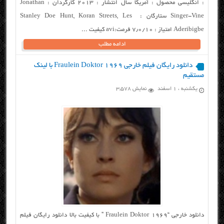
: انگلیسی محصول : آمریکا سال انتشار : ۲۰۱۳ کارگردان : Jonathan
Singer-Vine ستارگان : Stanley Doe Hunt, Koran Streets, Les
Aderibigbe امتیاز : ۷٫۰/۱۰ فرمت:avi کیفیت ...
ادامه مطلب
دانلود رایگان فیلم خارجی Fraulein Doktor 1969 با لینک
مستقیم
یکشنبه ، ۱ اسفند
نمایش 3,578
دانلود خارجی “Fraulein Doktor 1969 ” با کیفیت بالا دانلود رایگان فیلم