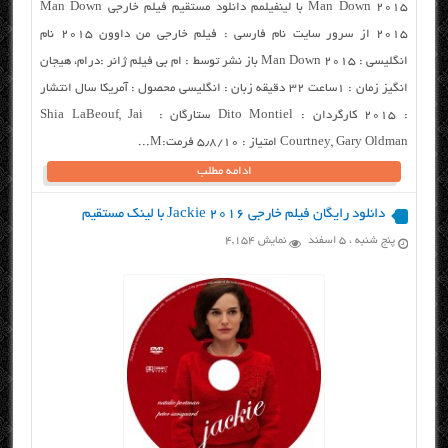
Man Down 2015 با لینفیلمم دانلود مستقیم فیلم خارجی Man Down
2015 از سرور سایت نام فارسی : فیلم خارجی من داوون ۲۰۱۵ نام
انگلیسی : Man Down 2015 باز نشر توسط : ام بی فیلم ژانر :درام، هیجان
انگیز زمان : ۱ساعت ۳۲ دقیقه زبان : انگلیسی محصول : آمریکا سال انتشار
: ۲۰۱۵ کارگردان : Dito Montiel ستارگان : Shia LaBeouf, Jai
Courtney, Gary Oldman امتیاز : ۵٫۸/۱۰ فرمت:M...
ادامه مطلب
دانلود رایگان فیلم خارجی Jackie 2016 با لینک مستقیم
پنج شنبه ، ۵ اسفند
نمایش 4,154