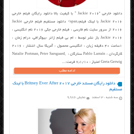
دانلود خارجی “Jackie 2016 ” با کیفیت بالا دانلود رایگان فیلم خارجی
Jackie 2016 با لینک فیلم/span> دانلود مستقیم فیلم خارجی Jackie
2016 از سرور سایت نام فارسی : فیلم خارجی جکی ۲۰۱۶ نام انگلیسی :
Jackie 2016 باز نشر توسط : ام بی فیلم ژانر :بیوگرافی، درام زمان :
۱ساعت ۴۰ دقیقه زبان : انگلیسی محصول : آمریکا سال انتشار : ۲۰۱۶
کارگردان : Pablo Larraín ستارگان : Natalie Portman, Peter Sarsgaard,
Greta Gerwig امتیاز : ۷٫۱/۱۰ فرمت:...
ادامه مطلب
دانلود رایگان مسنتد خارجی Britney Ever After 2017 با لینک
مستقیم
سه شنبه ، ۳ اسفند
نمایش 9,986