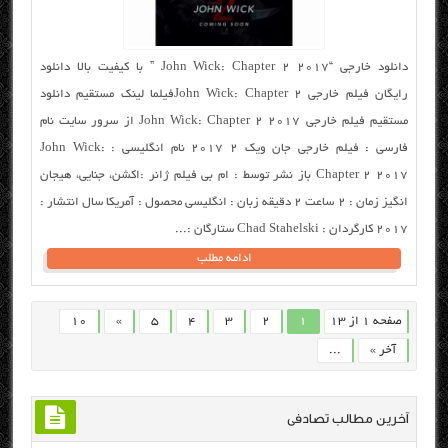
دانلود خارجی “John Wick: Chapter 2 2017 ” با کیفیت بالا دانلود
رایگان فیلم خارجی John Wick: Chapter 2فیلما لینک مستقیم دانلود
مستقیم فیلم خارجی John Wick: Chapter 2 2017 از سرور سایت نام
فارسی : فیلم خارجی جان ویک ۲ ۲۰۱۷ نام انگلیسی : John Wick:
Chapter 2 2017 باز نشر توسط : ام بی فیلم ژانر :اکشن، جنایی، هیجان
انگیز زمان : ۲ ساعت ۲ دقیقه زبان : انگلیسی محصول : آمریکا سال انتشار :
۲۰۱۷ کارگردان : Chad Stahelski ستارگان :...
ادامه مطلب
صفحه 1 از 13
1
2
3
4
5
»
10
آخر »
...
آخرین مطالب تصادفی