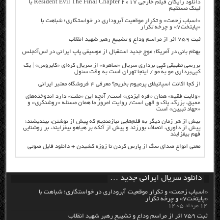
دانلود رایگان فیلم خارجی Resident Evil The Final Chapter 2017 با
لینک مستقیم
«اسباب زحمت» و تکرار موقعیت آبروداری در خواستگاری؛ شباهت با
«پایتخت۷» و چرخه تکرار
ثبت ۷۵۹ اثر از مراسم وداع و تشییع رهبر شهید انقلاب
بهنام بانی در آمریکا: موج جدید استقبال از موسیقی پاپ ایرانی در لس‌آنجلس
بررسی تطبیقی کپی برداری سریال «ساهره» از سریال کره‌ای «کایروس» | یک
کپی‌برداری مو به مو / اینجا تهران است به وقت سئول
از کجا اکانت اسپاتیفای پرمیوم بخریم؟ معرفی ۴ فروشگاه معتبر ایرانی
«ولایت فقیه» همان «فره ایزدی» است/ آنچه این «ملت» دارد اندوخته‌های
عمیق، بزرگ، پاک و الهی است/ روایت امروز ما همان مسئله «روشنگری» و
«جهاد تبیین» است
بیش از هر زمان دیگر به قلم‌هایی نیازمندیم که پیش از نوشتن، بیندیشند؛
پیش از داوری، انصاف بورزند و پیش از آنکه بر هیاهو بیفزایند، بر روشنایی
فهم بیفزایند
معنی انواع صدای سگ از پارس کردن تا زوزه کشیدن + دانلود فایل صوتی
دانلود سریال ایرانی جدید …
«اسباب زحمت» و تکرار موقعیت آبروداری در خواستگاری؛ شباهت با
«پایتخت۷» و چرخه تکرار
۱۴ مرداد ۱۴۰۵
ثبت ۷۵۹ اثر از مراسم وداع و تشییع رهبر شهید انقلاب