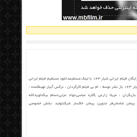
دانلود ایرانی شیار ۱۴۳ با کیفیت عالی دانلود رایگان فیلم ایرانی شیار ۱۴۳ با لینک مستقیمدانلود مستقیم فیلم ایرانی
شیار ۱۴۳ از سرور سایت نام : فیلم ایرانی شیار ۱۴۳ باز نشر توسط : ام بی فیلم کارگردان : نرگس آبیار تهیه‌کننده :
گران : مریلا زارعی ,گلاره عباسی,جواد عزتی,حسام بیگدلو,یدالله
ی: پیمان شادمان‌فر تدوین: پیمان خاکسار شرکتتولید :بخش خصوصی