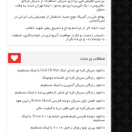
بررسی تطبیقی کپی برداری سریال «ساهره» از سریال کره‌ای
«کایروس» | یک کپی‌برداری مو به مو / اینجا تهران است به وقت
سئول
بهنام بانی در آمریکا: موج جدید استقبال از موسیقی پاپ ایرانی در
لس‌آنجلس
ثبت ۷۵۹ اثر از مراسم وداع و تشییع رهبر شهید انقلاب
«اسباب زحمت» و تکرار موقعیت آبروداری در خواستگاری؛ شباهت
با «پایتخت۷» و چرخه تکرار
مطالب پر بحث
دانلود سریال کره ای خدای جنگ God Of War با لینک مستقیم
دانلود رایگان سریال کره ای افسانه جومونگ
دانلود رایگان سریال آسپرین با لینک مستقیم
دانلود رایگان سریال کره ای شش اژدهای پرنده با لینک مستقیم
دانلود فصل اول سریال دوبله فارسی Robin Hood رابین هود
دانلود سریال کره ای امپراطور دریا با کیفیت عالی
دانلود دوبله فارسی فیلم هندی خشم Tevar ۲۰۱۵ با لینک
مستقیم
دانلود پی پر ویو رویال رامبل ۲۰۱۶ با لینک مستقیم