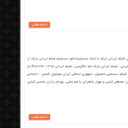
ادامه مطلب
ان فیلم ایرانی بارکد با لینک مستقیمدانلود مستقیم فیلم ایرانی بارکد از
سرور سایت کیفیت ۱۰۸۰p اضافه شد… نام فارسی : فیلم ایرانی بارکد نام انگلیسی : فیلم ایرانی Barcode 1394 باز
 فیلم: سینمایی محصول: جمهوری اسلامی ایران موضوع: کمدی – اجتماعی
: مصطفی کیایی و مهیار شاهرخی با هنرنمایی: بهرام رادان، محسن کیایی،
ادامه مطلب