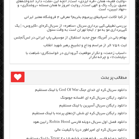
«ولایت فقیه» همان «فره ایزدی» است/ آنچه این «ملت» دارد اندوخته‌های
عمیق، بزرگ، پاک و الهی است/ روایت امروز ما همان مسئله «روشنگری» و
«جهاد تبیین» است
از کجا اکانت اسپاتیفای پرمیوم بخریم؟ معرفی ۴ فروشگاه معتبر ایرانی
بررسی تطبیقی کپی برداری سریال «ساهره» از سریال کره‌ای «کایروس» | یک
کپی‌برداری مو به مو / اینجا تهران است به وقت سئول
بهنام بانی در آمریکا: موج جدید استقبال از موسیقی پاپ ایرانی در لس‌آنجلس
ثبت ۷۵۹ اثر از مراسم وداع و تشییع رهبر شهید انقلاب
«اسباب زحمت» و تکرار موقعیت آبروداری در خواستگاری؛ شباهت با
«پایتخت۷» و چرخه تکرار
مطالب پر بحث
دانلود سریال کره ای خدای جنگ God Of War با لینک مستقیم
دانلود رایگان سریال کره ای افسانه جومونگ
دانلود رایگان سریال آسپرین با لینک مستقیم
دانلود رایگان سریال کره ای شش اژدهای پرنده با لینک مستقیم
دانلود فصل اول سریال دوبله فارسی Robin Hood رابین هود
دانلود سریال کره ای امپراطور دریا با کیفیت عالی
دانلود دوبله فارسی فیلم هندی خشم Tevar ۲۰۱۵ با لینک مستقیم