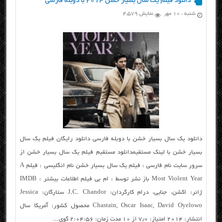
دانلود فیلم یک سال بسیار خشن ۲۰۱۴ با دوبله فارسی
شنبه ، ۱۰ مهر
نمایش 4,579
دانلود یک سال بسیار خشن با دوبله فارسی دانلود رایگان فیلم یک سال
بسیار خشن با لینک مستقیمدانلود مستقیم فیلم یک سال بسیار خشن از
سرور سایت نام فارسی : فیلم یک سال بسیار خشن نام انگلیسی : فیلم A
Most Violent Year باز نشر توسط : ام بی فیلم اطلاعات بیشتر : IMDB
ژانر: اکشن، جنایی، درام کارگردان: J.C. Chandor ستارگان: Jessica
Chastain, Oscar Isaac, David Oyelowo محصول کشور: آمریکا سال
انتشار: ۲۰۱۴ امتیاز: ۷٫۰ از ۱۰ مدت زمان: ۲:۰۴:۵۶ گوی...