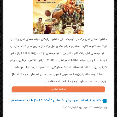
دانلود هندی لعل رنگ با کیفیت عالی دانلود رایگان فیلم هندی لعل رنگ با
لینک مستقیمدانلود مستقیم فیلم هندی لعل رنگ از سرور سایت نام فارسی
: فیلم هندی لعل رنگ نام انگلیسی : فیلم هندی Laal Rang 2016 باز نشر
توسط : ام بی فیلم اطلاعات بیشتر : IMDB ژانر: اکشن، جنایی، درام
کارگردان: Syed Ahmad Afzal ستارگان: Randeep Hooda, Rajneesh
Duggal, Akshay Oberoi محصول کشور: هند سال انتشار: ۲۰۱۶ امتیاز:
۸٫۱ از ۱۰ مدت زمان: ۱۴۷ دقیقه ادامه مطلب ...
ادامه مطلب
دانلود فیلم ام.اس.دونی : داستان ناگفته ۲۰۱۶ با لینک مستقیم
دوشنبه ، ۱۲ مهر
نمایش 3,069