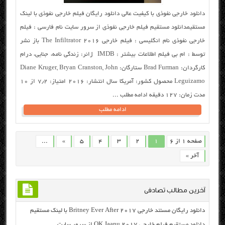
دانلود خارجی نفوذی با کیفیت عالی دانلود رایگان فیلم خارجی نفوذی با لینک
مستقیمدانلود مستقیم فیلم خارجی نفوذی از سرور سایت نام فارسی : فیلم
خارجی نفوذی نام انگلیسی : فیلم خارجی The Infiltrator 2016 باز نشر
توسط : ام بی فیلم اطلاعات بیشتر : IMDB ژانر: زندگی نامه، جنایی، درام
کارگردان: Brad Furman ستارگان: Diane Kruger, Bryan Cranston, John
Leguizamo محصول کشور: آمریکا سال انتشار: ۲۰۱۶ امتیاز: ۷٫۲ از ۱۰
مدت زمان: ۱۲۷ دقیقه ادامه مطلب ...
ادامه مطلب
صفحه 1 از 6
1
2
3
4
5
»
...
آخر »
آخرین مطالب تصادفی
دانلود رایگان مسنتد خارجی Britney Ever After 2017 با لینک مستقیم
دانلود مستقیم فیلم خارجی OK Jaanu 2017 از سرور سایت