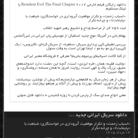
دانلود رایگان فیلم خارجی Resident Evil The Final Chapter 2017 با
لینک مستقیم
«اسباب زحمت» و تکرار موقعیت آبروداری در خواستگاری؛ شباهت با
«پایتخت۷» و چرخه تکرار
ثبت ۷۵۹ اثر از مراسم وداع و تشییع رهبر شهید انقلاب
بهنام بانی در آمریکا: موج جدید استقبال از موسیقی پاپ ایرانی در لس‌آنجلس
بررسی تطبیقی کپی برداری سریال «ساهره» از سریال کره‌ای «کایروس» | یک
کپی‌برداری مو به مو / اینجا تهران است به وقت سئول
از کجا اکانت اسپاتیفای پرمیوم بخریم؟ معرفی ۴ فروشگاه معتبر ایرانی
«ولایت فقیه» همان «فره ایزدی» است/ آنچه این «ملت» دارد اندوخته‌های
عمیق، بزرگ، پاک و الهی است/ روایت امروز ما همان مسئله «روشنگری» و
«جهاد تبیین» است
بیش از هر زمان دیگر به قلم‌هایی نیازمندیم که پیش از نوشتن، بیندیشند؛
پیش از داوری، انصاف بورزند و پیش از آنکه بر هیاهو بیفزایند، بر روشنایی
فهم بیفزایند
معنی انواع صدای سگ از پارس کردن تا زوزه کشیدن + دانلود فایل صوتی
دانلود سریال ایرانی جدید …
«اسباب زحمت» و تکرار موقعیت آبروداری در خواستگاری؛ شباهت با
«پایتخت۷» و چرخه تکرار
۱۴ مرداد ۱۴۰۵