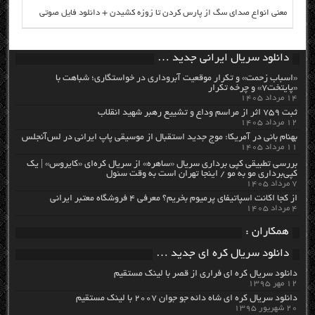
معنی انواع صدای سگ از پارس کردن تا زوزه کشیدن + دانلود فایل صوتی
دانلود سریال ایرانی جدید …
«اسباب زحمت» و تکرار موقعیت آبروداری در خواستگاری؛ شباهت با
«پایتخت۷» و چرخه تکرار
۱۴ مرداد ۱۴۰۵
ثبت ۷۵۹ اثر از مراسم وداع و تشییع رهبر شهید انقلاب
۱۲ مرداد ۱۴۰۵
بهنام بانی در آمریکا: موج جدید استقبال از موسیقی پاپ ایرانی در لس‌آنجلس
۱۱ مرداد ۱۴۰۵
بررسی تطبیقی کپی برداری سریال «ساهره» از سریال کره‌ای «کایروس» | یک
کپی‌برداری مو به مو / اینجا تهران است به وقت سئول
۷ مرداد ۱۴۰۵
از کجا اکانت اسپاتیفای پرمیوم بخریم؟ معرفی ۴ فروشگاه معتبر ایرانی
۴ مرداد ۱۴۰۵
همکاران :
دانلود سریال کره ای جدید …
دانلود سریال کره ای فراری از قصر با لینک مستقیم
۱۲ مهر ۱۳۹۵
دانلود سریال کره ای شاه دائه جو جوان ۲۰۰۷ با لینک مستقیم
۲۰ شهریور ۱۳۹۵