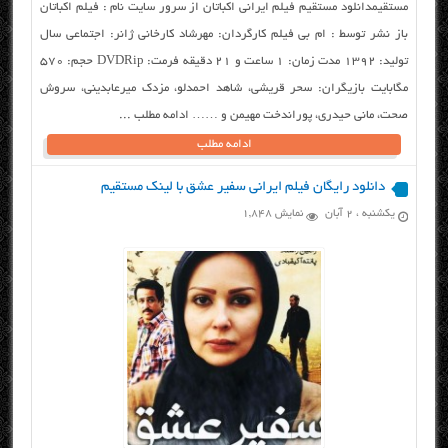
مستقیمدانلود مستقیم فیلم ایرانی اکباتان از سرور سایت نام : فیلم اکباتان
باز نشر توسط : ام بی فیلم کارگردان: مهرشاد کارخانی ژانر: اجتماعی سال
تولید: ۱۳۹۲ مدت زمان: ۱ ساعت و ۲۱ دقیقه فرمت: DVDRip حجم: ۵۷۰
مگابایت بازیگران: سحر قریشی، شاهد احمدلو، مزدک میرعابدینی، سروش
صحت، مانی حیدری، پوراندخت مهیمن و …… ادامه مطلب ...
ادامه مطلب
دانلود رایگان فیلم ایرانی سفیر عشق با لینک مستقیم
یکشنبه ، ۲ آبان
نمایش 1,848