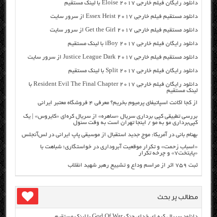
دانلود رایگان فیلم خارجی Eloise 2017 با لینک مستقیم
دانلود مستقیم فیلم خارجی Essex Heist 2017 از سرور سایت
دانلود مستقیم فیلم خارجی Get the Girl 2017 از سرور سایت
دانلود رایگان فیلم خارجی iBoy 2017 با لینک مستقیم
دانلود مستقیم فیلم خارجی Justice League Dark 2017 از سرور سایت
دانلود رایگان فیلم خارجی Split 2017 با لینک مستقیم
دانلود رایگان فیلم خارجی Resident Evil The Final Chapter 2017 با
لینک مستقیم
از کجا اکانت اسپاتیفای پرمیوم بخریم؟ معرفی ۴ فروشگاه معتبر ایرانی
بررسی تطبیقی کپی برداری سریال «ساهره» از سریال کره‌ای «کایروس» | یک
کپی‌برداری مو به مو / اینجا تهران است به وقت سئول
بهنام بانی در آمریکا: موج جدید استقبال از موسیقی پاپ ایرانی در لس‌آنجلس
«اسباب زحمت» و تکرار موقعیت آبروداری در خواستگاری؛ شباهت با
«پایتخت۷» و چرخه تکرار
ثبت ۷۵۹ اثر از مراسم وداع و تشییع رهبر شهید انقلاب
مطالب پر بحث
دانلود سریال کره ای خدای جنگ God Of War با لینک مستقیم