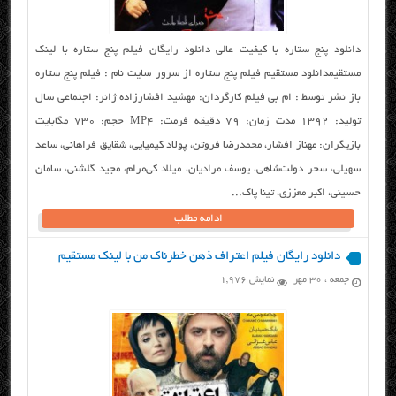
دانلود پنج ستاره با کیفیت عالی دانلود رایگان فیلم پنج ستاره با لینک
مستقیمدانلود مستقیم فیلم پنج ستاره از سرور سایت نام : فیلم پنج ستاره
باز نشر توسط : ام بی فیلم کارگردان: مهشید افشارزاده ژانر: اجتماعی سال
تولید: ۱۳۹۲ مدت زمان: ۷۹ دقیقه فرمت: MP4 حجم: ۷۳۰ مگابایت
بازیگران: مهناز افشار، محمدرضا فروتن، پولاد کیمیایی، شقایق فراهانی، ساعد
سهیلی، سحر دولت‌شاهی، یوسف مرادیان، میلاد کی‌مرام، مجید گلشنی، سامان
حسینی، اکبر معززی، تینا پاک...
ادامه مطلب
دانلود رایگان فیلم اعتراف ذهن خطرناک من با لینک مستقیم
جمعه ، ۳۰ مهر
نمایش 1,976