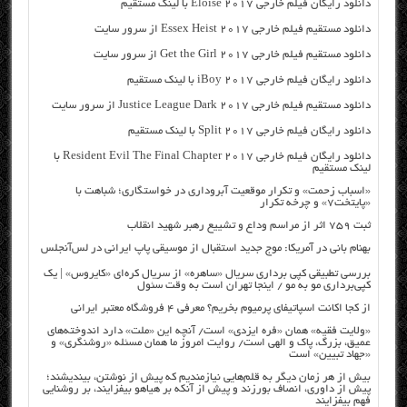
دانلود رایگان فیلم خارجی Eloise 2017 با لینک مستقیم
دانلود مستقیم فیلم خارجی Essex Heist 2017 از سرور سایت
دانلود مستقیم فیلم خارجی Get the Girl 2017 از سرور سایت
دانلود رایگان فیلم خارجی iBoy 2017 با لینک مستقیم
دانلود مستقیم فیلم خارجی Justice League Dark 2017 از سرور سایت
دانلود رایگان فیلم خارجی Split 2017 با لینک مستقیم
دانلود رایگان فیلم خارجی Resident Evil The Final Chapter 2017 با
لینک مستقیم
«اسباب زحمت» و تکرار موقعیت آبروداری در خواستگاری؛ شباهت با
«پایتخت۷» و چرخه تکرار
ثبت ۷۵۹ اثر از مراسم وداع و تشییع رهبر شهید انقلاب
بهنام بانی در آمریکا: موج جدید استقبال از موسیقی پاپ ایرانی در لس‌آنجلس
بررسی تطبیقی کپی برداری سریال «ساهره» از سریال کره‌ای «کایروس» | یک
کپی‌برداری مو به مو / اینجا تهران است به وقت سئول
از کجا اکانت اسپاتیفای پرمیوم بخریم؟ معرفی ۴ فروشگاه معتبر ایرانی
«ولایت فقیه» همان «فره ایزدی» است/ آنچه این «ملت» دارد اندوخته‌های
عمیق، بزرگ، پاک و الهی است/ روایت امروز ما همان مسئله «روشنگری» و
«جهاد تبیین» است
بیش از هر زمان دیگر به قلم‌هایی نیازمندیم که پیش از نوشتن، بیندیشند؛
پیش از داوری، انصاف بورزند و پیش از آنکه بر هیاهو بیفزایند، بر روشنایی
فهم بیفزایند