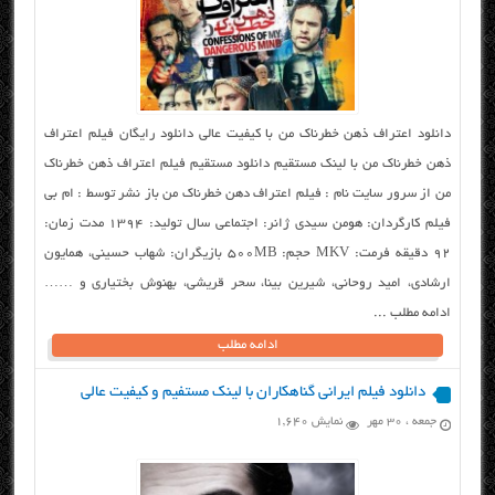
دانلود اعتراف ذهن خطرناک من با کیفیت عالی دانلود رایگان فیلم اعتراف
ذهن خطرناک من با لینک مستقیم دانلود مستقیم فیلم اعتراف ذهن خطرناک
من از سرور سایت نام : فیلم اعتراف دهن خطرناک من باز نشر توسط : ام بی
فیلم کارگردان: هومن سیدی ژانر: اجتماعی سال تولید: ۱۳۹۴ مدت زمان:
۹۲ دقیقه فرمت: MKV حجم: ۵۰۰MB بازیگران: شهاب حسینی، همایون
ارشادی، امید روحانی، شیرین بینا، سحر قریشی، بهنوش بختیاری و ……
ادامه مطلب ...
ادامه مطلب
دانلود فیلم ایرانی گناهکاران با لینک مستفیم و کیفیت عالی
جمعه ، ۳۰ مهر
نمایش 1,640