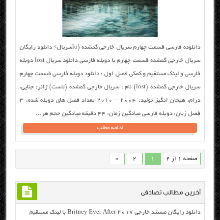
دانلوده فارسی قسمت چهارم سریال خارجی گمشده (loسریال> دانلود رایگان
سریال خارجی گمشده قسمت چهارم با دوبله فارسی دانلود سریال lost دوبله
فارسی و لینک مستقیم و کمکی فصل اول : دانلود دوبله فارسی قسمت چهارم
سریال خارجی گمشده (lost) نام : سریال خارجی گمشده (لاست) ژانر: جنایی،
درام، هیجان انگیز تولید: ۲۰۰۴ – 2010 تعداد فصل های دوبله شده: ۳
فصل زبان: دوبله فارسی میانگین زمان: ۴۴ دقیقه میانگین حجم هر...
ادامه مطلب
صفحه 1 از 2
1
2
»
آخرین مطالب تصادفی
دانلود رایگان مسنتد خارجی Britney Ever After 2017 با لینک مستقیم