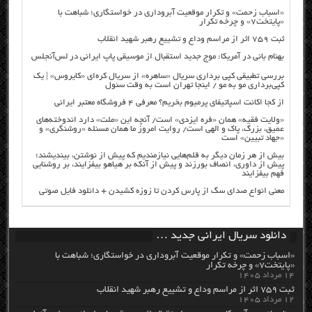
«اسباب زحمت» و تکرار موقعیت آبروداری در خواستگاری؛ شباهت با
«پایتخت۷» و چرخه تکرار
ثبت ۷۵۹ اثر از مراسم وداع و تشییع رهبر شهید انقلاب
بهنام بانی در آمریکا: موج جدید استقبال از موسیقی پاپ ایرانی در لس‌آنجلس
بررسی تطبیقی کپی برداری سریال «ساهره» از سریال کره‌ای «کایروس» | یک
کپی‌برداری مو به مو / اینجا تهران است به وقت سئول
از کجا اکانت اسپاتیفای پرمیوم بخریم؟ معرفی ۴ فروشگاه معتبر ایرانی
«ولایت فقیه» همان «فره ایزدی» است/ آنچه این «ملت» دارد اندوخته‌های
عمیق، بزرگ، پاک و الهی است/ روایت امروز ما همان مسئله «روشنگری» و
«جهاد تبیین» است
بیش از هر زمان دیگر به قلم‌هایی نیازمندیم که پیش از نوشتن، بیندیشند؛
پیش از داوری، انصاف بورزند و پیش از آنکه بر هیاهو بیفزایند، بر روشنایی
فهم بیفزایند
معنی انواع صدای سگ از پارس کردن تا زوزه کشیدن + دانلود فایل صوتی
دانلود سریال ایرانی جدید …
«اسباب زحمت» و تکرار موقعیت آبروداری در خواستگاری؛ شباهت با
«پایتخت۷» و چرخه تکرار
۱۴ مرداد ۱۴۰۵
ثبت ۷۵۹ اثر از مراسم وداع و تشییع رهبر شهید انقلاب
۱۲ مرداد ۱۴۰۵