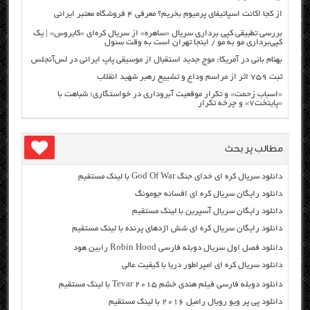
از کجا اکانت اسپاتیفای پرمیوم بخریم؟ معرفی ۴ فروشگاه معتبر ایرانی
بررسی تطبیقی کپی برداری سریال «ساهره» از سریال کره‌ای «کایروس» | یک
کپی‌برداری مو به مو / اینجا تهران است به وقت سئول
بهنام بانی در آمریکا: موج جدید استقبال از موسیقی پاپ ایرانی در لس‌آنجلس
ثبت ۷۵۹ اثر از مراسم وداع و تشییع رهبر شهید انقلاب
«اسباب زحمت» و تکرار موقعیت آبروداری در خواستگاری؛ شباهت با
«پایتخت۷» و چرخه تکرار
مطالب پر بحث
دانلود سریال کره ای خدای جنگ God Of War با لینک مستقیم
دانلود رایگان سریال کره ای افسانه جومونگ
دانلود رایگان سریال آسپرین با لینک مستقیم
دانلود رایگان سریال کره ای شش اژدهای پرنده با لینک مستقیم
دانلود فصل اول سریال دوبله فارسی Robin Hood رابین هود
دانلود سریال کره ای امپراطور دریا با کیفیت عالی
دانلود دوبله فارسی فیلم هندی خشم Tevar ۲۰۱۵ با لینک مستقیم
دانلود پی پر ویو رویال رامبل ۲۰۱۶ با لینک مستقیم