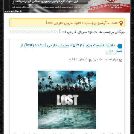
خانه
»
آرشیو برچسب: دانلود سریال خارجی Lost
بایگانی برچسب ها: دانلود سریال خارجی Lost
دانلود قسمت های ۲۲ تا ۲۵ سریال خارجی گمشده (lost) از
فصل اول
چهارشنبه ، ۳۰ دی
نمایش 3,461