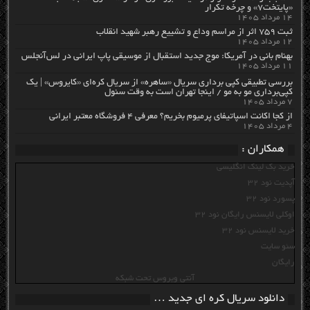
«پایتخت۷» و چرخه تکرار
۱۴ مرداد ۱۴۰۵
ثبت ۷۵۹ اثر از مراسم وداع و تشییع رهبر شهید انقلاب
۱۲ مرداد ۱۴۰۵
بهنام بانی در آمریکا: موج جدید استقبال از موسیقی پاپ ایرانی در لس‌آنجلس
۱۱ مرداد ۱۴۰۵
بررسی تطبیقی کپی برداری سریال «ساهره» از سریال کره‌ای «کایروس» | یک
کپی‌برداری مو به مو / اینجا تهران است به وقت سئول
۷ مرداد ۱۴۰۵
از کجا اکانت اسپاتیفای پرمیوم بخریم؟ معرفی ۴ فروشگاه معتبر ایرانی
۴ مرداد ۱۴۰۵
همکاران :
خرید بک لینک انگلیسی
آپدیت نود 32
پسورد نود 32
اوکلی لایسنس رایگان نود 32
خرید لایسنس نود 32
سئو سایت
رایگان
آنتی ویروس تحت شبکه
دانلود سریال کره ای جدید …