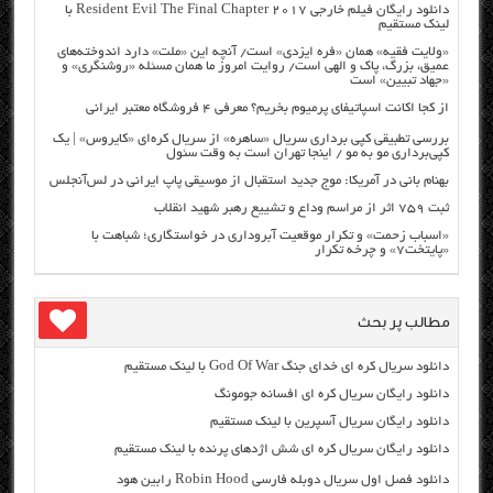
دانلود رایگان فیلم خارجی Resident Evil The Final Chapter 2017 با
لینک مستقیم
«ولایت فقیه» همان «فره ایزدی» است/ آنچه این «ملت» دارد اندوخته‌های
عمیق، بزرگ، پاک و الهی است/ روایت امروز ما همان مسئله «روشنگری» و
«جهاد تبیین» است
از کجا اکانت اسپاتیفای پرمیوم بخریم؟ معرفی ۴ فروشگاه معتبر ایرانی
بررسی تطبیقی کپی برداری سریال «ساهره» از سریال کره‌ای «کایروس» | یک
کپی‌برداری مو به مو / اینجا تهران است به وقت سئول
بهنام بانی در آمریکا: موج جدید استقبال از موسیقی پاپ ایرانی در لس‌آنجلس
ثبت ۷۵۹ اثر از مراسم وداع و تشییع رهبر شهید انقلاب
«اسباب زحمت» و تکرار موقعیت آبروداری در خواستگاری؛ شباهت با
«پایتخت۷» و چرخه تکرار
مطالب پر بحث
دانلود سریال کره ای خدای جنگ God Of War با لینک مستقیم
دانلود رایگان سریال کره ای افسانه جومونگ
دانلود رایگان سریال آسپرین با لینک مستقیم
دانلود رایگان سریال کره ای شش اژدهای پرنده با لینک مستقیم
دانلود فصل اول سریال دوبله فارسی Robin Hood رابین هود