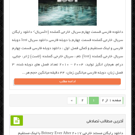
دانلوده فارسی قسمت چهارم سریال خارجی گمشده (loسریال> دانلود رایگان
سریال خارجی گمشده قسمت چهارم با دوبله فارسی دانلود سریال lost دوبله
فارسی و لینک مستقیم و کمکی فصل اول : دانلود دوبله فارسی قسمت چهارم
سریال خارجی گمشده (lost) نام : سریال خارجی گمشده (لاست) ژانر: جنایی،
درام، هیجان انگیز تولید: ۲۰۰۴ – 2010 تعداد فصل های دوبله شده: ۳
فصل زبان: دوبله فارسی میانگین زمان: ۴۴ دقیقه میانگین حجم هر...
ادامه مطلب
صفحه 1 از 2
1
2
»
آخرین مطالب تصادفی
دانلود رایگان مسنتد خارجی Britney Ever After 2017 با لینک مستقیم