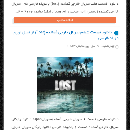
دانلود قسمت هفت سریال خارجی گمشده (lost) با دوبله فارسی نام : سریال
خارجی گمشده (لاست) ژانر: جنایی، درام، هیجان انگیز تولید: ۲۰۰۴ – 2...
ادامه مطلب
دانلود قسمت ششم سریال خارجی گمشده (lost ) از فصل اول با
دوبله فارسی
چهارشنبه ، ۳۰ دی
نمایش 1,953
دانلوده فارسی قسمت ۶ سریال خارجی گمشدهسریالspan> دانلود رایگان
سریال خارجی گمشده قسمت ۶ با دوبله فارسی دانلود رایگان سریال خارجی