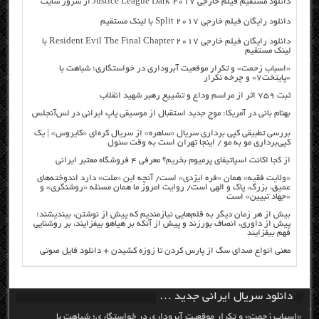
دانلود مستقیم فیلم خارجی Justice League Dark 2017 از سرور سایت
دانلود رایگان فیلم خارجی Split 2017 با لینک مستقیم
دانلود رایگان فیلم خارجی Resident Evil The Final Chapter 2017 با
لینک مستقیم
«اسباب زحمت» و تکرار موقعیت آبروداری در خواستگاری؛ شباهت با
«پایتخت۷» و چرخه تکرار
ثبت ۷۵۹ اثر از مراسم وداع و تشییع رهبر شهید انقلاب
بهنام بانی در آمریکا: موج جدید استقبال از موسیقی پاپ ایرانی در لس‌آنجلس
بررسی تطبیقی کپی برداری سریال «ساهره» از سریال کره‌ای «کایروس» | یک
کپی‌برداری مو به مو / اینجا تهران است به وقت سئول
از کجا اکانت اسپاتیفای پرمیوم بخریم؟ معرفی ۴ فروشگاه معتبر ایرانی
«ولایت فقیه» همان «فره ایزدی» است/ آنچه این «ملت» دارد اندوخته‌های
عمیق، بزرگ، پاک و الهی است/ روایت امروز ما همان مسئله «روشنگری» و
«جهاد تبیین» است
بیش از هر زمان دیگر به قلم‌هایی نیازمندیم که پیش از نوشتن، بیندیشند؛
پیش از داوری، انصاف بورزند و پیش از آنکه بر هیاهو بیفزایند، بر روشنایی
فهم بیفزایند
معنی انواع صدای سگ از پارس کردن تا زوزه کشیدن + دانلود فایل صوتی
دانلود سریال ایرانی جدید …
«اسباب زحمت» و تکرار موقعیت آبروداری در خواستگاری؛ شباهت با