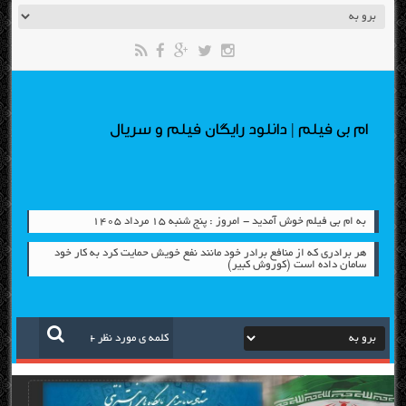
ام بی فیلم | دانلود رایگان فیلم و سریال
به ام بی فیلم خوش آمدید - امروز : پنج شنبه ۱۵ مرداد ۱۴۰۵
هر برادری که از منافع برادر خود مانند نفع خویش حمایت کرد به کار خود
سامان داده است (کوروش کبیر)