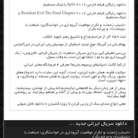
دانلود رایگان فیلم خارجی Split 2017 با لینک مستقیم
دانلود رایگان فیلم خارجی Resident Evil The Final Chapter 2017 با
لینک مستقیم
«اسباب زحمت» و تکرار موقعیت آبروداری در خواستگاری؛ شباهت با
«پایتخت۷» و چرخه تکرار
ثبت ۷۵۹ اثر از مراسم وداع و تشییع رهبر شهید انقلاب
بهنام بانی در آمریکا: موج جدید استقبال از موسیقی پاپ ایرانی در لس‌آنجلس
بررسی تطبیقی کپی برداری سریال «ساهره» از سریال کره‌ای «کایروس» | یک
کپی‌برداری مو به مو / اینجا تهران است به وقت سئول
از کجا اکانت اسپاتیفای پرمیوم بخریم؟ معرفی ۴ فروشگاه معتبر ایرانی
«ولایت فقیه» همان «فره ایزدی» است/ آنچه این «ملت» دارد اندوخته‌های
عمیق، بزرگ، پاک و الهی است/ روایت امروز ما همان مسئله «روشنگری» و
«جهاد تبیین» است
بیش از هر زمان دیگر به قلم‌هایی نیازمندیم که پیش از نوشتن، بیندیشند؛
پیش از داوری، انصاف بورزند و پیش از آنکه بر هیاهو بیفزایند، بر روشنایی
فهم بیفزایند
معنی انواع صدای سگ از پارس کردن تا زوزه کشیدن + دانلود فایل صوتی
دانلود سریال ایرانی جدید …
«اسباب زحمت» و تکرار موقعیت آبروداری در خواستگاری؛ شباهت با
«پایتخت۷» و چرخه تکرار