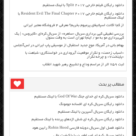
دانلود رایگان فیلم خارجی Split 2017 با لینک مستقیم
دانلود رایگان فیلم خارجی Resident Evil The Final Chapter 2017 با
لینک مستقیم
از کجا اکانت اسپاتیفای پرمیوم بخریم؟ معرفی ۴ فروشگاه معتبر ایرانی
بررسی تطبیقی کپی برداری سریال «ساهره» از سریال کره‌ای «کایروس» | یک
کپی‌برداری مو به مو / اینجا تهران است به وقت سئول
بهنام بانی در آمریکا: موج جدید استقبال از موسیقی پاپ ایرانی در لس‌آنجلس
«اسباب زحمت» و تکرار موقعیت آبروداری در خواستگاری؛ شباهت با
«پایتخت۷» و چرخه تکرار
ثبت ۷۵۹ اثر از مراسم وداع و تشییع رهبر شهید انقلاب
مطالب پر بحث
دانلود سریال کره ای خدای جنگ God Of War با لینک مستقیم
دانلود رایگان سریال کره ای افسانه جومونگ
دانلود رایگان سریال آسپرین با لینک مستقیم
دانلود رایگان سریال کره ای شش اژدهای پرنده با لینک مستقیم
دانلود فصل اول سریال دوبله فارسی Robin Hood رابین هود
دانلود سریال کره ای امپراطور دریا با کیفیت عالی