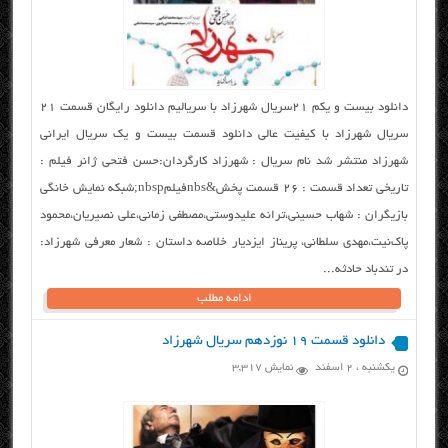
دانلود بیست و یکم ۲۱سریال شهرزاد با سریالیم دانلود رایگان قسمت ۲۱
سریال شهرزاد با کیفیت عالی دانلود قسمت بیست و یک سریال ایرانی
شهرزاد منتشر شد نام سریال : شهرزاد کارگردان:حسن فتحی ژانر فیلم :
تاریخی تعداد قسمت : 26 قسمت پخش&nbsفیلمnbsp;شبکه نمایش خانگی
بازیگران : شهاب حسینی،ترانه علیدوستی،مصطفی زمانی،علی نصیریان،محمود
پاک‌نیت،مهدی سلطانی، پریناز ایزدیار خلاصه داستان : شعار معرفی شهرزاد:
در تندباد حادثه...
ادامه مطلب
دانلود قسمت ۱۹ نوزدهم سریال شهرزاد
یکشنبه ، ۲ اسفند
نمایش 3,317