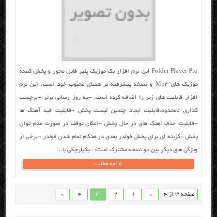
Folder Player Pro این نرم افزار یک موزیک پلیر فایل محور و پخش کننده
موزیک های Mp3 و نسخه پیشرفته تر همتای محبوب خود است. این نرم
افزار قابلیت های زیر را اضافه کرده است: -به روز رسانی برتر -برچسب
گذاری نامحدود،قابلیت ایجاد چندین لیست پخش -قابلیت فید آهنگ ها
-قابلیت حذف اهنگ های در حال پخش -امکان توقف در صورت عدم توان
پخش -گزینه ای برای پخش فولدر بعدی در هنگام تمام شدن فولدر -برخی از
ویژگی های دیگر بین دو نسخه مشترک است: -یکپارچگی با...
ادامه مطلب
صفحه 3 از 4
«
1
2
3
4
»