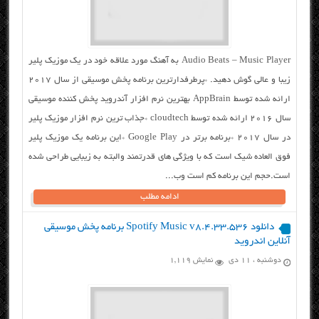
Audio Beats – Music Player به آهنگ مورد علاقه خود در یک موزیک پلیر
زیبا و عالی گوش دهید. *پرطرفدارترین برنامه پخش موسیقی از سال ۲۰۱۷
ارائه شده توسط AppBrain بهترین نرم افزار آندروید پخش کننده موسیقی
سال ۲۰۱۶ ارائه شده توسط cloudtech *جذاب ترین نرم افزار موزیک پلیر
در سال ۲۰۱۷ *برنامه برتر در Google Play *این برنامه یک موزیک پلیر
فوق العاده شیک است که با ویژگی های قدرتمند والبته به زیبایی طراحی شده
است.حجم این برنامه کم است وب...
ادامه مطلب
دانلود Spotify Music v8.4.33.536 برنامه پخش موسیقی
آنلاین اندروید
دوشنبه ، ۱۱ دی
نمایش 1,119