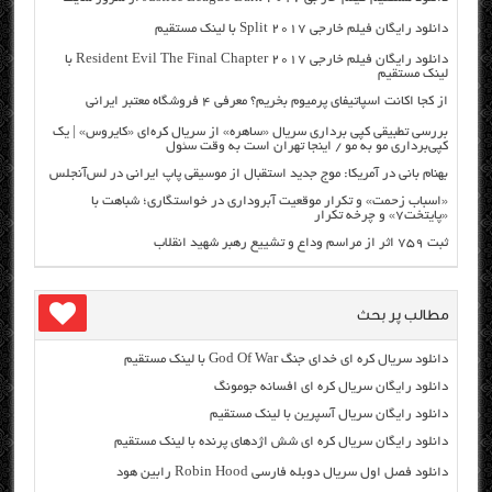
دانلود رایگان فیلم خارجی Split 2017 با لینک مستقیم
دانلود رایگان فیلم خارجی Resident Evil The Final Chapter 2017 با
لینک مستقیم
از کجا اکانت اسپاتیفای پرمیوم بخریم؟ معرفی ۴ فروشگاه معتبر ایرانی
بررسی تطبیقی کپی برداری سریال «ساهره» از سریال کره‌ای «کایروس» | یک
کپی‌برداری مو به مو / اینجا تهران است به وقت سئول
بهنام بانی در آمریکا: موج جدید استقبال از موسیقی پاپ ایرانی در لس‌آنجلس
«اسباب زحمت» و تکرار موقعیت آبروداری در خواستگاری؛ شباهت با
«پایتخت۷» و چرخه تکرار
ثبت ۷۵۹ اثر از مراسم وداع و تشییع رهبر شهید انقلاب
مطالب پر بحث
دانلود سریال کره ای خدای جنگ God Of War با لینک مستقیم
دانلود رایگان سریال کره ای افسانه جومونگ
دانلود رایگان سریال آسپرین با لینک مستقیم
دانلود رایگان سریال کره ای شش اژدهای پرنده با لینک مستقیم
دانلود فصل اول سریال دوبله فارسی Robin Hood رابین هود