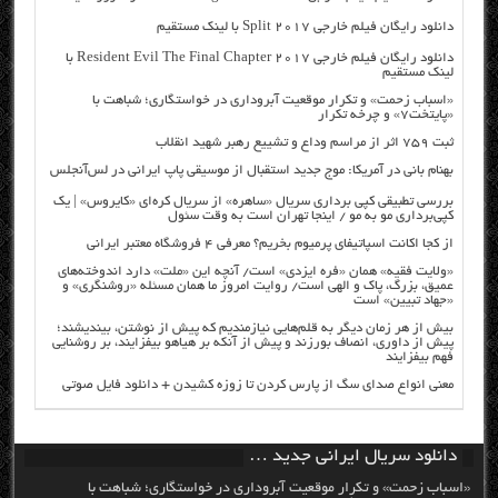
دانلود رایگان فیلم خارجی Split 2017 با لینک مستقیم
دانلود رایگان فیلم خارجی Resident Evil The Final Chapter 2017 با
لینک مستقیم
«اسباب زحمت» و تکرار موقعیت آبروداری در خواستگاری؛ شباهت با
«پایتخت۷» و چرخه تکرار
ثبت ۷۵۹ اثر از مراسم وداع و تشییع رهبر شهید انقلاب
بهنام بانی در آمریکا: موج جدید استقبال از موسیقی پاپ ایرانی در لس‌آنجلس
بررسی تطبیقی کپی برداری سریال «ساهره» از سریال کره‌ای «کایروس» | یک
کپی‌برداری مو به مو / اینجا تهران است به وقت سئول
از کجا اکانت اسپاتیفای پرمیوم بخریم؟ معرفی ۴ فروشگاه معتبر ایرانی
«ولایت فقیه» همان «فره ایزدی» است/ آنچه این «ملت» دارد اندوخته‌های
عمیق، بزرگ، پاک و الهی است/ روایت امروز ما همان مسئله «روشنگری» و
«جهاد تبیین» است
بیش از هر زمان دیگر به قلم‌هایی نیازمندیم که پیش از نوشتن، بیندیشند؛
پیش از داوری، انصاف بورزند و پیش از آنکه بر هیاهو بیفزایند، بر روشنایی
فهم بیفزایند
معنی انواع صدای سگ از پارس کردن تا زوزه کشیدن + دانلود فایل صوتی
دانلود سریال ایرانی جدید …
«اسباب زحمت» و تکرار موقعیت آبروداری در خواستگاری؛ شباهت با