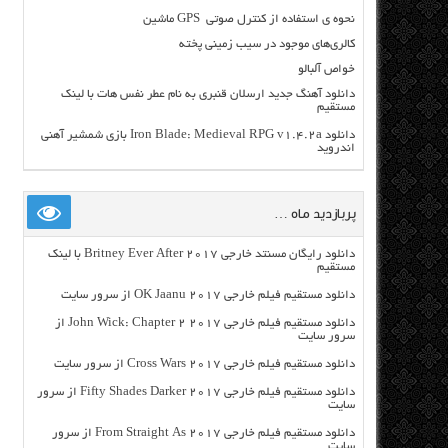
نحوه ی استفاده از کنترل صوتی GPS ماشین
کالری‌های موجود در سیب زمینی پخته
خواص آلبالو
دانلود آهنگ جدید ارسلان قنبری به نام عطر نفس هات با لینک
مستقیم
دانلود Iron Blade: Medieval RPG v1.4.2a بازی شمشیر آهنی
اندروید
پربازدید ماه …
دانلود رایگان مسنتد خارجی Britney Ever After 2017 با لینک
مستقیم
دانلود مستقیم فیلم خارجی OK Jaanu 2017 از سرور سایت
دانلود مستقیم فیلم خارجی John Wick: Chapter 2 2017 از
سرور سایت
دانلود مستقیم فیلم خارجی Cross Wars 2017 از سرور سایت
دانلود مستقیم فیلم خارجی Fifty Shades Darker 2017 از سرور
سایت
دانلود مستقیم فیلم خارجی From Straight As 2017 از سرور
سایت