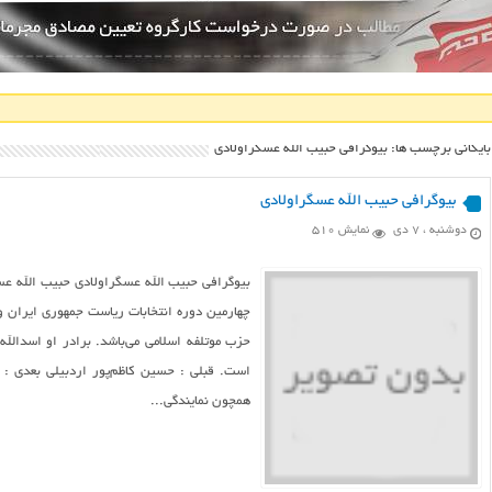
بایگانی برچسب ها: بیوگرافی حبیب الله عسگراولادی
بیوگرافی حبیب الله عسگراولادی
دوشنبه ، ۷ دی
نمایش 510
بیوگرافی حبیب الله عسگراولادی حبیب الله عسگ
چهارمین دوره انتخابات ریاست جمهوری ایران 
حزب موتلفه اسلامی می‌باشد. برادر او اسدالل
است. قبلی : حسین کاظم‌پور اردبیلی بعدی :
همچون نمایندگی...