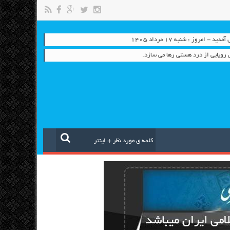
- امروز : شنبه ۱۷ مرداد ۱۴۰۵
اي رويايي از درد هستي رها مي سازد.