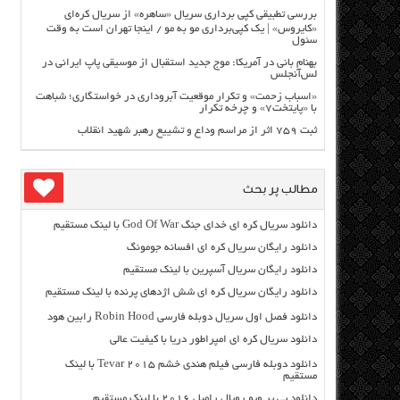
بررسی تطبیقی کپی برداری سریال «ساهره» از سریال کره‌ای
«کایروس» | یک کپی‌برداری مو به مو / اینجا تهران است به وقت
سئول
بهنام بانی در آمریکا: موج جدید استقبال از موسیقی پاپ ایرانی در
لس‌آنجلس
«اسباب زحمت» و تکرار موقعیت آبروداری در خواستگاری؛ شباهت
با «پایتخت۷» و چرخه تکرار
ثبت ۷۵۹ اثر از مراسم وداع و تشییع رهبر شهید انقلاب
مطالب پر بحث
دانلود سریال کره ای خدای جنگ God Of War با لینک مستقیم
دانلود رایگان سریال کره ای افسانه جومونگ
دانلود رایگان سریال آسپرین با لینک مستقیم
دانلود رایگان سریال کره ای شش اژدهای پرنده با لینک مستقیم
دانلود فصل اول سریال دوبله فارسی Robin Hood رابین هود
دانلود سریال کره ای امپراطور دریا با کیفیت عالی
دانلود دوبله فارسی فیلم هندی خشم Tevar ۲۰۱۵ با لینک
مستقیم
دانلود پی پر ویو رویال رامبل ۲۰۱۶ با لینک مستقیم