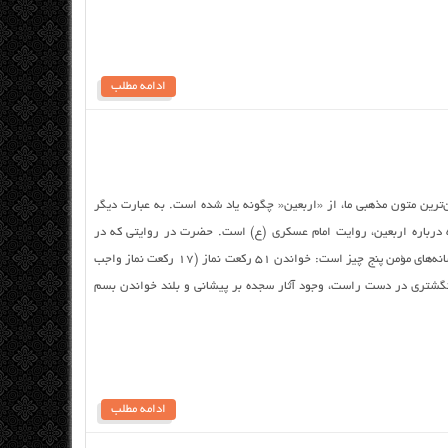
ادامه مطلب
رین متون مذهبی ما، از «اربعین‌« چگونه یاد شده است‌. به عبارت ‌دیگر
رباره اربعین‌، روایت امام عسکری (ع‌) است‌. حضرت در روایتی که در
منابع ‌مختلف از ایشان نقل شده فرموده‌اند: «نشانه‌های مؤمن پنج چیز است‌: خواندن ۵۱ رکعت نماز (۱۷ رکعت نماز واجب
یارت اربعین، انگشتری در دست راست، وجود آثار سجده ‌بر پیشانی و بلند خواندن بسم
ادامه مطلب