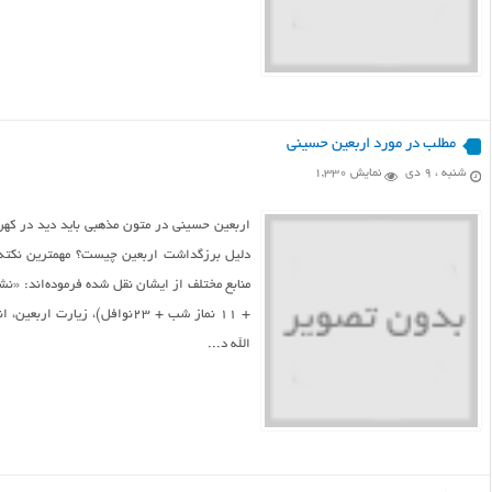
مطلب در مورد اربعین حسینی
شنبه ، ۹ دی
نمایش 1,330
اربعین حسینی در متون مذهبی باید دید در کهن‌ت
دلیل برزگداشت اربعین چیست‌؟ مهمترین نکته د
+ ۱۱ نماز شب + ۲۳نوافل‌)، ز
الله د...