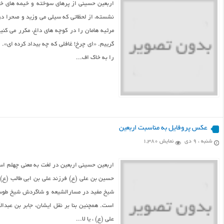
اربعین حسینی از پرهاى سوخته و خیمه هاى خا
نشسته، از لحظاتى که سیلى مى وزید و صحرا در
مرثیه هامان را در کوچه هاى داغ، مکرر مى ک
گرییم. «اى چرخ! غافلى که چه بیداد کرده اى». 
را به خاک اف...
عکس پروفایل به مناسبت اربعین
شنبه ، ۹ دی
نمایش 1,380
حسین بن علی (ع) فرزند علی بن ابی طالب (ع) و
شیخ مفید در مسارالشیعه و شاگردش شیخ طوسی
است. همچنین بنا بر نقل ایشان، جابر بن عبد
علی (ع) ، یا لا...