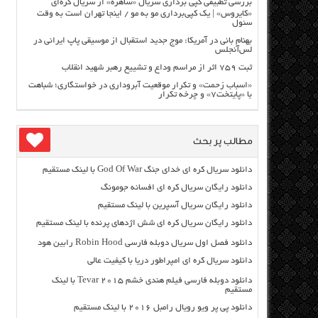
بررسی تطبیقی کپی برداری سریال «ساهره» از سریال کره‌ای
«کایروس» | یک کپی‌برداری مو به مو / اینجا تهران است به وقت
سئول
بهنام بانی در آمریکا: موج جدید استقبال از موسیقی پاپ ایرانی در
لس‌آنجلس
ثبت ۷۵۹ اثر از مراسم وداع و تشییع رهبر شهید انقلاب
«اسباب زحمت» و تکرار موقعیت آبروداری در خواستگاری؛ شباهت
با «پایتخت۷» و چرخه تکرار
مطالب پر بحث
دانلود سریال کره ای خدای جنگ God Of War با لینک مستقیم
دانلود رایگان سریال کره ای افسانه جومونگ
دانلود رایگان سریال آسپرین با لینک مستقیم
دانلود رایگان سریال کره ای شش اژدهای پرنده با لینک مستقیم
دانلود فصل اول سریال دوبله فارسی Robin Hood رابین هود
دانلود سریال کره ای امپراطور دریا با کیفیت عالی
دانلود دوبله فارسی فیلم هندی خشم Tevar ۲۰۱۵ با لینک
مستقیم
دانلود پی پر ویو رویال رامبل ۲۰۱۶ با لینک مستقیم