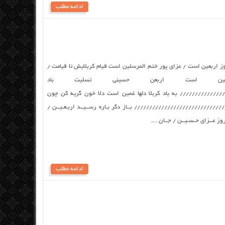
ادامه مطلب
 اربعین است / عزای پور ختم المرسلین است قیام کربلایش تا قیامت /
ین است اربعن حسینی تسلیت باد
///////////// به یاد کربلا دل‏ها غمین است دلا خون گریه کن چون
/////////////////////////// بــاز دگر بـاره رســیــد اربـعـیــن /
 عــزای حـسـیــن / جــان ...
ادامه مطلب