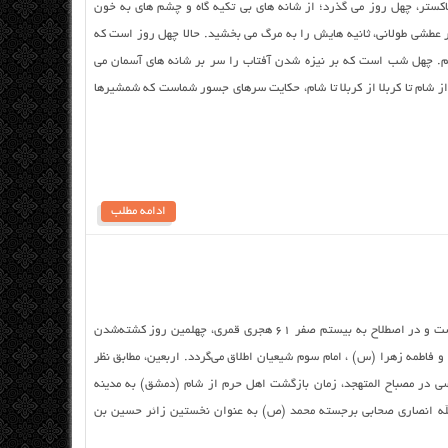
کستر، چهل روز مى گذرد؛ از شانه هاى بى تکیه گاه و چشم هاى به خون
 عطشى طولانى، ثانیه هایش را به مرگ مى بخشید. حالا چهل روز است که
نیم. چهل شب است که بر نیزه شدن آفتاب را سر بر شانه هاى آسمان مى
از شام تا کربلا از کربلا تا شام، حکایت سرهاى جسور شماست که شمشیرها
ادامه مطلب
اربعین حسینی اربعین در لغت به معنی چهلم است و در اصطلاح به بیستم صفر ۶۱ هجری قمری، چهلمین روز کشته‌شدن
 فاطمه زهرا (س) ، امام سوم شیعیان اطلاق می‌گردد. اربعین، مطابق نظر
 در مصباح المتهجد، زمان بازگشت اهل حرم از شام (دمشق) به مدینه
الله انصاری صحابی برجسته محمد (ص) به عنوان نخستین زائر حسین بن