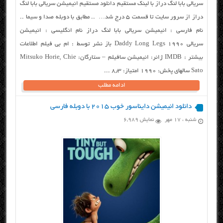
سریالی بابا لنگ دراز با لینک مستقیم دانلود مستقیم انیمیشن سریالی بابا لنگ
دراز از سرور سایت تا قسمت ۵ درج شد… .. مطابق با دوبله صدا و سیما ..
نام فارسی : انیمیشن سریالی بابا لنگ دراز نام انگلیسی : انیمیشن
سریالی Daddy Long Legs 1990 باز نشر توسط : ام بی فیلم اطلاعات
بیشتر : IMDB ژانر: انیمیشن سافیلم – ستارگان: Mitsuko Horie, Chie
Sato سالهای پخش: ۱۹۹۰ امتیاز: ۸٫۳ ...
ادامه مطلب
دانلود انیمیشن دایناسور خوب ۲۰۱۵ با دوبله فارسی
شنبه ، ۱۷ مهر
نمایش 6,989