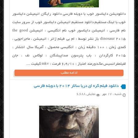
دانلودیشن دایناسور خوب با دوبله فارسی دانلود رایگان انیمیشن دایناسور
خوب با لینک مستقیم دانلود مستقیم انیمیشن دایناسور خوب از سرور سایت
نام فارسی : انیمیشن دایناسور خوب نام انگلیسی : انیمیشن the good
dinosaur 2015 باز نشر توسط : ام بی فیلم ژانر : انیمیشن ، ماجراجویی ،
کمدی زمان : ١٠٠ دقیقه زبان : انگلیسی محصول : آمریکا سال انتشار :
۲۰۱۵ کارگردان : باب پترسون صداپیشگان : لوکاس نف ، جان
لفیلمفرانسیس مک‌دورمند امتیاز : ۶٫۹/۱۰ فرمت : mkv کیفیت ...
ادامه مطلب
دانلود فیلم کره ای دریا سالار ۲۰۱۴ با دوبله فارسی
شنبه ، ۱۷ مهر
نمایش 6,688