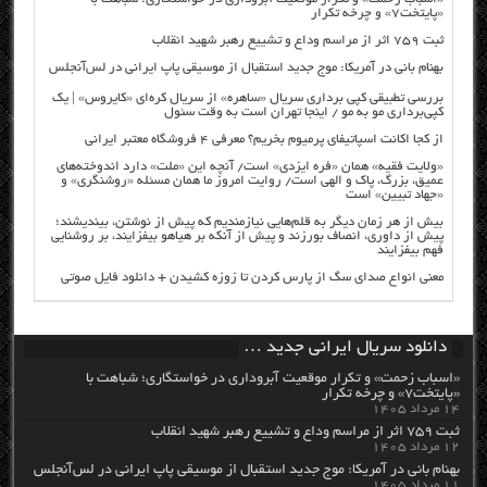
«پایتخت۷» و چرخه تکرار
ثبت ۷۵۹ اثر از مراسم وداع و تشییع رهبر شهید انقلاب
بهنام بانی در آمریکا: موج جدید استقبال از موسیقی پاپ ایرانی در لس‌آنجلس
بررسی تطبیقی کپی برداری سریال «ساهره» از سریال کره‌ای «کایروس» | یک
کپی‌برداری مو به مو / اینجا تهران است به وقت سئول
از کجا اکانت اسپاتیفای پرمیوم بخریم؟ معرفی ۴ فروشگاه معتبر ایرانی
«ولایت فقیه» همان «فره ایزدی» است/ آنچه این «ملت» دارد اندوخته‌های
عمیق، بزرگ، پاک و الهی است/ روایت امروز ما همان مسئله «روشنگری» و
«جهاد تبیین» است
بیش از هر زمان دیگر به قلم‌هایی نیازمندیم که پیش از نوشتن، بیندیشند؛
پیش از داوری، انصاف بورزند و پیش از آنکه بر هیاهو بیفزایند، بر روشنایی
فهم بیفزایند
معنی انواع صدای سگ از پارس کردن تا زوزه کشیدن + دانلود فایل صوتی
دانلود سریال ایرانی جدید …
«اسباب زحمت» و تکرار موقعیت آبروداری در خواستگاری؛ شباهت با
«پایتخت۷» و چرخه تکرار
۱۴ مرداد ۱۴۰۵
ثبت ۷۵۹ اثر از مراسم وداع و تشییع رهبر شهید انقلاب
۱۲ مرداد ۱۴۰۵
بهنام بانی در آمریکا: موج جدید استقبال از موسیقی پاپ ایرانی در لس‌آنجلس
۱۱ مرداد ۱۴۰۵