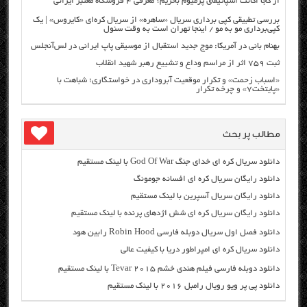
از کجا اکانت اسپاتیفای پرمیوم بخریم؟ معرفی ۴ فروشگاه معتبر ایرانی
بررسی تطبیقی کپی برداری سریال «ساهره» از سریال کره‌ای «کایروس» | یک
کپی‌برداری مو به مو / اینجا تهران است به وقت سئول
بهنام بانی در آمریکا: موج جدید استقبال از موسیقی پاپ ایرانی در لس‌آنجلس
ثبت ۷۵۹ اثر از مراسم وداع و تشییع رهبر شهید انقلاب
«اسباب زحمت» و تکرار موقعیت آبروداری در خواستگاری؛ شباهت با
«پایتخت۷» و چرخه تکرار
مطالب پر بحث
دانلود سریال کره ای خدای جنگ God Of War با لینک مستقیم
دانلود رایگان سریال کره ای افسانه جومونگ
دانلود رایگان سریال آسپرین با لینک مستقیم
دانلود رایگان سریال کره ای شش اژدهای پرنده با لینک مستقیم
دانلود فصل اول سریال دوبله فارسی Robin Hood رابین هود
دانلود سریال کره ای امپراطور دریا با کیفیت عالی
دانلود دوبله فارسی فیلم هندی خشم Tevar ۲۰۱۵ با لینک مستقیم
دانلود پی پر ویو رویال رامبل ۲۰۱۶ با لینک مستقیم