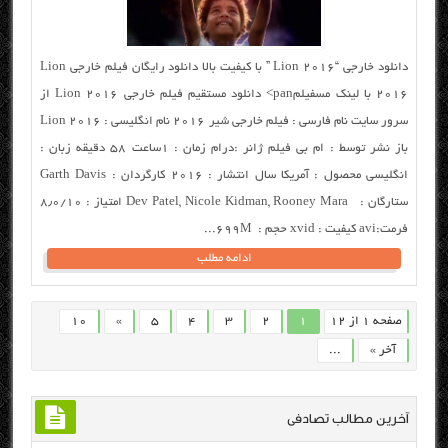
دانلود خارجی “Lion 2016 ” با کیفیت بالا دانلود رایگان فیلم خارجی Lion
2016 با لینک مسفیلمpan> دانلود مستقیم فیلم خارجی Lion 2016 از
سرور سایت نام فارسی : فیلم خارجی شیر ۲۰۱۶ نام انگلیسی : Lion 2016
باز نشر توسط : ام بی فیلم ژانر :درام زمان : ۱ساعت ۵۸ دقیقه زبان :
انگلیسی محصول : آمریکا سال انتشار : ۲۰۱۶ کارگردان : Garth Davis
ستارگان : Dev Patel, Nicole Kidman, Rooney Mara امتیاز : ۸٫۰/۱۰
فرمت:avi کیفیت : xvid حجم : ۶۹۹M...
ادامه مطلب
صفحه 1 از 12
1
2
3
4
5
»
10
آخر »
...
آخرین مطالب تصادفی