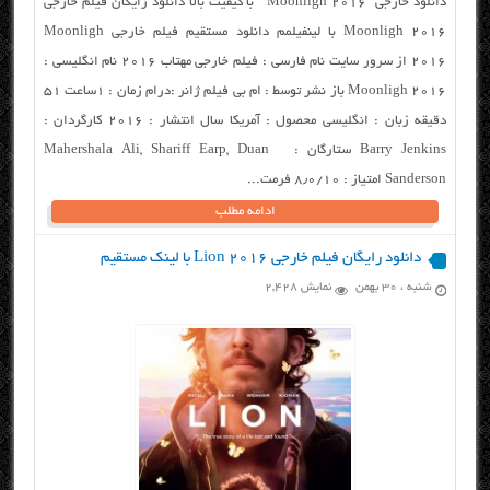
دانلود خارجی “Moonligh 2016 ” با کیفیت بالا دانلود رایگان فیلم خارجی
Moonligh 2016 با لینفیلمم دانلود مستقیم فیلم خارجی Moonligh
2016 از سرور سایت نام فارسی : فیلم خارجی مهتاب ۲۰۱۶ نام انگلیسی :
Moonligh 2016 باز نشر توسط : ام بی فیلم ژانر :درام زمان : ۱ساعت ۵۱
دقیقه زبان : انگلیسی محصول : آمریکا سال انتشار : ۲۰۱۶ کارگردان :
Barry Jenkins ستارگان : Mahershala Ali, Shariff Earp, Duan
Sanderson امتیاز : ۸٫۰/۱۰ فرمت...
ادامه مطلب
دانلود رایگان فیلم خارجی Lion 2016 با لینک مستقیم
شنبه ، ۳۰ بهمن
نمایش 2,428