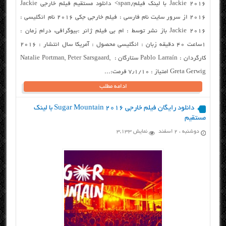
Jackie 2016 با لینک فیلم/span> دانلود مستقیم فیلم خارجی Jackie
2016 از سرور سایت نام فارسی : فیلم خارجی جکی ۲۰۱۶ نام انگلیسی :
Jackie 2016 باز نشر توسط : ام بی فیلم ژانر :بیوگرافی، درام زمان :
۱ساعت ۴۰ دقیقه زبان : انگلیسی محصول : آمریکا سال انتشار : ۲۰۱۶
کارگردان : Pablo Larraín ستارگان : Natalie Portman, Peter Sarsgaard,
Greta Gerwig امتیاز : ۷٫۱/۱۰ فرمت:...
ادامه مطلب
دانلود رایگان فیلم خارجی Sugar Mountain 2016 با لینک
مستقیم
دوشنبه ، ۲ اسفند
نمایش 3,133