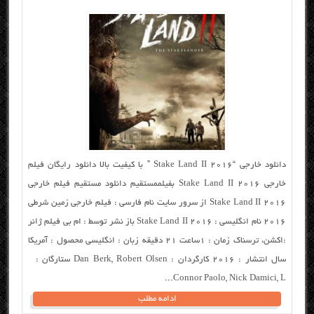
دانلود خارجی “Stake Land II 2016 ” با کیفیت بالا دانلود رایگان فیلم
خارجی Stake Land II 2016 بفیلممستقیم دانلود مستقیم فیلم خارجی
Stake Land II 2016 از سرور سایت نام فارسی : فیلم خارجی زمین شرطی
۲۰۱۶ نام انگلیسی : Stake Land II 2016 باز نشر توسط : ام بی فیلم ژانر
:اکشن، ترسناک زمان : ۱ساعت ۲۱ دقیقه زبان : انگلیسی محصول : آمریکا
سال انتشار : ۲۰۱۶ کارگردان : Dan Berk, Robert Olsen ستارگان :
Connor Paolo, Nick Damici, L...
ادامه مطلب