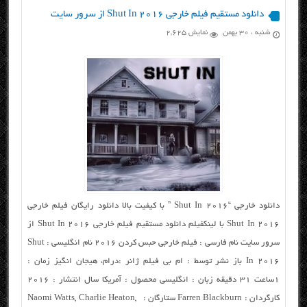
دانلود مستقیم فیلم خارجی Shut In 2016 از سرور سایت
شنبه ، ۳۰ بهمن
نمایش 2,625
دانلود خارجی “Shut In 2016 ” با کیفیت بالا دانلود رایگان فیلم خارجی
Shut In 2016 با لینکفیلم دانلود مستقیم فیلم خارجی Shut In 2016 از
سرور سایت نام فارسی : فیلم خارجی حبس کردن ۲۰۱۶ نام انگلیسی : Shut
In 2016 باز نشر توسط : ام بی فیلم ژانر :درام، هیجان انگیز زمان :
۱ساعت ۳۱ دقیقه زبان : انگلیسی محصول : آمریکا سال انتشار : ۲۰۱۶
کارگردان : Farren Blackburn ستارگان : Naomi Watts, Charlie Heaton,