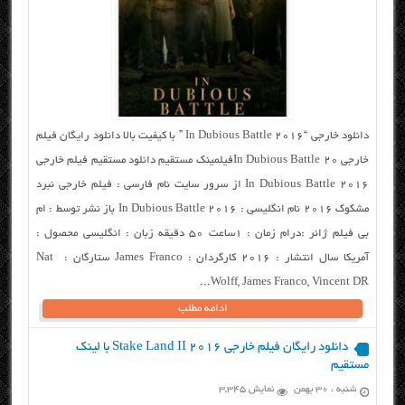
دانلود خارجی “In Dubious Battle 2016 ” با کیفیت بالا دانلود رایگان فیلم
خارجی In Dubious Battle 20فیلمینک مستقیم دانلود مستقیم فیلم خارجی
In Dubious Battle 2016 از سرور سایت نام فارسی : فیلم خارجی نبرد
مشکوک ۲۰۱۶ نام انگلیسی : In Dubious Battle 2016 باز نشر توسط : ام
بی فیلم ژانر :درام زمان : ۱ساعت ۵۰ دقیقه زبان : انگلیسی محصول :
آمریکا سال انتشار : ۲۰۱۶ کارگردان : James Franco ستارگان : Nat
Wolff, James Franco, Vincent DR...
ادامه مطلب
دانلود رایگان فیلم خارجی Stake Land II 2016 با لینک
مستقیم
شنبه ، ۳۰ بهمن
نمایش 3,345