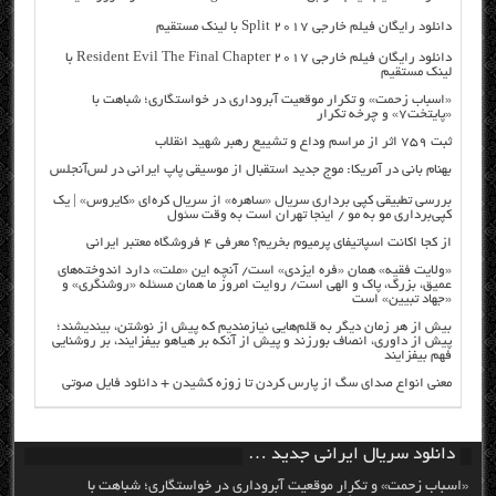
دانلود رایگان فیلم خارجی Split 2017 با لینک مستقیم
دانلود رایگان فیلم خارجی Resident Evil The Final Chapter 2017 با
لینک مستقیم
«اسباب زحمت» و تکرار موقعیت آبروداری در خواستگاری؛ شباهت با
«پایتخت۷» و چرخه تکرار
ثبت ۷۵۹ اثر از مراسم وداع و تشییع رهبر شهید انقلاب
بهنام بانی در آمریکا: موج جدید استقبال از موسیقی پاپ ایرانی در لس‌آنجلس
بررسی تطبیقی کپی برداری سریال «ساهره» از سریال کره‌ای «کایروس» | یک
کپی‌برداری مو به مو / اینجا تهران است به وقت سئول
از کجا اکانت اسپاتیفای پرمیوم بخریم؟ معرفی ۴ فروشگاه معتبر ایرانی
«ولایت فقیه» همان «فره ایزدی» است/ آنچه این «ملت» دارد اندوخته‌های
عمیق، بزرگ، پاک و الهی است/ روایت امروز ما همان مسئله «روشنگری» و
«جهاد تبیین» است
بیش از هر زمان دیگر به قلم‌هایی نیازمندیم که پیش از نوشتن، بیندیشند؛
پیش از داوری، انصاف بورزند و پیش از آنکه بر هیاهو بیفزایند، بر روشنایی
فهم بیفزایند
معنی انواع صدای سگ از پارس کردن تا زوزه کشیدن + دانلود فایل صوتی
دانلود سریال ایرانی جدید …
«اسباب زحمت» و تکرار موقعیت آبروداری در خواستگاری؛ شباهت با