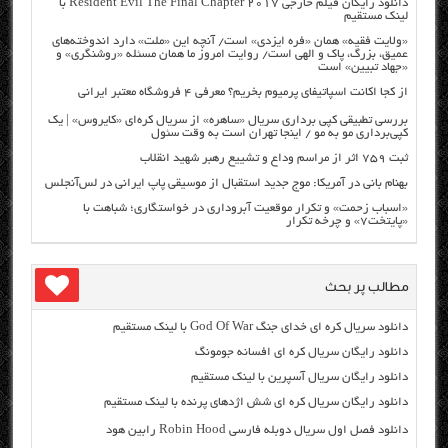
دانلود رایگان فیلم خارجی Resident Evil The Final Chapter 2017 با
لینک مستقیم
«ولایت فقیه» همان «فره ایزدی» است/ آنچه این «ملت» دارد اندوخته‌های
عمیق، بزرگ، پاک و الهی است/ روایت امروز ما همان مسئله «روشنگری» و
«جهاد تبیین» است
از کجا اکانت اسپاتیفای پرمیوم بخریم؟ معرفی ۴ فروشگاه معتبر ایرانی
بررسی تطبیقی کپی برداری سریال «ساهره» از سریال کره‌ای «کایروس» | یک
کپی‌برداری مو به مو / اینجا تهران است به وقت سئول
ثبت ۷۵۹ اثر از مراسم وداع و تشییع رهبر شهید انقلاب
بهنام بانی در آمریکا: موج جدید استقبال از موسیقی پاپ ایرانی در لس‌آنجلس
«اسباب زحمت» و تکرار موقعیت آبروداری در خواستگاری؛ شباهت با
«پایتخت۷» و چرخه تکرار
مطالب پر بحث
دانلود سریال کره ای خدای جنگ God Of War با لینک مستقیم
دانلود رایگان سریال کره ای افسانه جومونگ
دانلود رایگان سریال آسپرین با لینک مستقیم
دانلود رایگان سریال کره ای شش اژدهای پرنده با لینک مستقیم
دانلود فصل اول سریال دوبله فارسی Robin Hood رابین هود