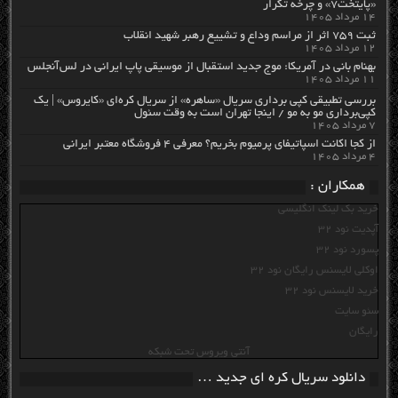
«پایتخت۷» و چرخه تکرار
۱۴ مرداد ۱۴۰۵
ثبت ۷۵۹ اثر از مراسم وداع و تشییع رهبر شهید انقلاب
۱۲ مرداد ۱۴۰۵
بهنام بانی در آمریکا: موج جدید استقبال از موسیقی پاپ ایرانی در لس‌آنجلس
۱۱ مرداد ۱۴۰۵
بررسی تطبیقی کپی برداری سریال «ساهره» از سریال کره‌ای «کایروس» | یک
کپی‌برداری مو به مو / اینجا تهران است به وقت سئول
۷ مرداد ۱۴۰۵
از کجا اکانت اسپاتیفای پرمیوم بخریم؟ معرفی ۴ فروشگاه معتبر ایرانی
۴ مرداد ۱۴۰۵
همکاران :
خرید بک لینک انگلیسی
آپدیت نود 32
پسورد نود 32
اوکلی لایسنس رایگان نود 32
خرید لایسنس نود 32
سئو سایت
رایگان
آنتی ویروس تحت شبکه
دانلود سریال کره ای جدید …