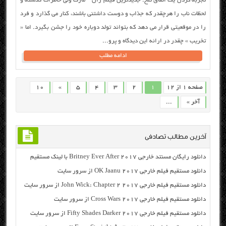
تجربه کردن یک اتفاق تلخ. جدیدترین فیلم ژان – مارک ولی خاطرات گذشته و
لحظات ناب را هرچقدر که جذاب و دوست داشتنی باشند، کنار می گذارد و فرد
را در موقعیتی قرار می دهد که بتواند تولد دوباره خود را جشن بگیرد. اما «
تخریب » چقدر در ارائه این دیدگاه و پرو...
ادامه مطلب
صفحه 1 از 12
1
2
3
4
5
»
10
آخر »
...
آخرین مطالب تصادفی
دانلود رایگان مسنتد خارجی Britney Ever After 2017 با لینک مستقیم
دانلود مستقیم فیلم خارجی OK Jaanu 2017 از سرور سایت
دانلود مستقیم فیلم خارجی John Wick: Chapter 2 2017 از سرور سایت
دانلود مستقیم فیلم خارجی Cross Wars 2017 از سرور سایت
دانلود مستقیم فیلم خارجی Fifty Shades Darker 2017 از سرور سایت