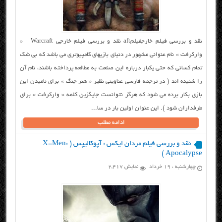
نقد و بررسی فیلم خارجفیلمaft نقد و بررسی فیلم خارجی Warcraft «
وارکرفت » نام عنوانی مشهور در دنیای بازیهای کامپیوتری می باشد که بی شک
تمام کسانی که حتی یکبار درباره این صنعت به مطالعه پرداخته باشند، نام آن
را شنیده اند ( در ترجمه فارسی عناوینی نظیر « هنر جنگ » برای نامیدن این
بازی بکار برده می شود که هرگز نتوانست جایگزین کلمه « وارکرفت » برای
طرفداران شود ). این عنوان اولین بار در سا...
ادامه مطلب
نقد و بررسی فیلم مردان ایکس : آپوکالیپس ( X-Men:
Apocalypse )
چهارشنبه ، ۱۹ خرداد
نمایش 2,417