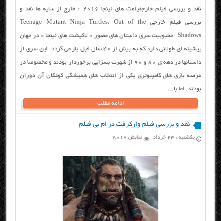
نقد و بررسی فیلم خارجفیلمت های نینجا ۲۰۱۶ : خارج از سایه ها نقد و
بررسی فیلم خارجی Teenage Mutant Ninja Turtles: Out of the
Shadows محبوبیت سری داستان های مصور « لاکپشت های نینجا » در جهان
پیشینه ای طولانی دارد که به بیش از ۴۰ سال قبل باز می گردد. این سری از
داستانها در دهه ی ۸۰ و ۹۰ از شهرت بسزایی برخوردار بودند و مخصوصا در
عرصه بازی های کامپیوتری یکی از انتخاب های همیشگی کودکان آن دوران
بودند. اما با...
ادامه مطلب
نقد و بررسی فیلم وارکرفت در ام بی فیلم
یکشنبه ، ۲۳ خرداد
نمایش 2,017