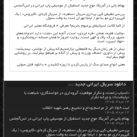
بهنام بانی در آمریکا: موج جدید استقبال از موسیقی پاپ ایرانی در لس‌آنجلس
بررسی تطبیقی کپی برداری سریال «ساهره» از سریال کره‌ای «کایروس» | یک
کپی‌برداری مو به مو / اینجا تهران است به وقت سئول
از کجا اکانت اسپاتیفای پرمیوم بخریم؟ معرفی ۴ فروشگاه معتبر ایرانی
«ولایت فقیه» همان «فره ایزدی» است/ آنچه این «ملت» دارد اندوخته‌های
عمیق، بزرگ، پاک و الهی است/ روایت امروز ما همان مسئله «روشنگری» و
«جهاد تبیین» است
بیش از هر زمان دیگر به قلم‌هایی نیازمندیم که پیش از نوشتن، بیندیشند؛
پیش از داوری، انصاف بورزند و پیش از آنکه بر هیاهو بیفزایند، بر روشنایی
فهم بیفزایند
معنی انواع صدای سگ از پارس کردن تا زوزه کشیدن + دانلود فایل صوتی
دانلود سریال ایرانی جدید …
«اسباب زحمت» و تکرار موقعیت آبروداری در خواستگاری؛ شباهت با
«پایتخت۷» و چرخه تکرار
۱۴ مرداد ۱۴۰۵
ثبت ۷۵۹ اثر از مراسم وداع و تشییع رهبر شهید انقلاب
۱۲ مرداد ۱۴۰۵
بهنام بانی در آمریکا: موج جدید استقبال از موسیقی پاپ ایرانی در لس‌آنجلس
۱۱ مرداد ۱۴۰۵
بررسی تطبیقی کپی برداری سریال «ساهره» از سریال کره‌ای «کایروس» | یک
کپی‌برداری مو به مو / اینجا تهران است به وقت سئول