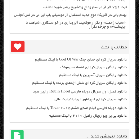
ثبت ۷۵۹ اثر از مراسم وداع و تشییع رهبر شهید انقلاب
بهنام بانی در آمریکا: موج جدید استقبال از موسیقی پاپ ایرانی در لس‌آنجلس
«اسباب زحمت» و تکرار موقعیت آبروداری در خواستگاری؛ شباهت با
«پایتخت۷» و چرخه تکرار
مطالب پر بحث
دانلود سریال کره ای خدای جنگ God Of War با لینک مستقیم
دانلود رایگان سریال کره ای افسانه جومونگ
دانلود رایگان سریال آسپرین با لینک مستقیم
دانلود رایگان سریال کره ای شش اژدهای پرنده با لینک مستقیم
دانلود فصل اول سریال دوبله فارسی Robin Hood رابین هود
دانلود سریال کره ای امپراطور دریا با کیفیت عالی
دانلود دوبله فارسی فیلم هندی خشم Tevar ۲۰۱۵ با لینک مستقیم
دانلود پی پر ویو رویال رامبل ۲۰۱۶ با لینک مستقیم
دانلود انیمیشن جدید …