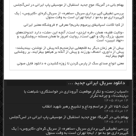
بهنام بانی در آمریکا: موج جدید استقبال از موسیقی پاپ ایرانی در لس‌آنجلس
بررسی تطبیقی کپی برداری سریال «ساهره» از سریال کره‌ای «کایروس» | یک
کپی‌برداری مو به مو / اینجا تهران است به وقت سئول
از کجا اکانت اسپاتیفای پرمیوم بخریم؟ معرفی ۴ فروشگاه معتبر ایرانی
«ولایت فقیه» همان «فره ایزدی» است/ آنچه این «ملت» دارد اندوخته‌های
عمیق، بزرگ، پاک و الهی است/ روایت امروز ما همان مسئله «روشنگری» و
«جهاد تبیین» است
بیش از هر زمان دیگر به قلم‌هایی نیازمندیم که پیش از نوشتن، بیندیشند؛
پیش از داوری، انصاف بورزند و پیش از آنکه بر هیاهو بیفزایند، بر روشنایی
فهم بیفزایند
معنی انواع صدای سگ از پارس کردن تا زوزه کشیدن + دانلود فایل صوتی
دانلود سریال ایرانی جدید …
«اسباب زحمت» و تکرار موقعیت آبروداری در خواستگاری؛ شباهت با
«پایتخت۷» و چرخه تکرار
۱۴ مرداد ۱۴۰۵
ثبت ۷۵۹ اثر از مراسم وداع و تشییع رهبر شهید انقلاب
۱۲ مرداد ۱۴۰۵
بهنام بانی در آمریکا: موج جدید استقبال از موسیقی پاپ ایرانی در لس‌آنجلس
۱۱ مرداد ۱۴۰۵
بررسی تطبیقی کپی برداری سریال «ساهره» از سریال کره‌ای «کایروس» | یک
کپی‌برداری مو به مو / اینجا تهران است به وقت سئول