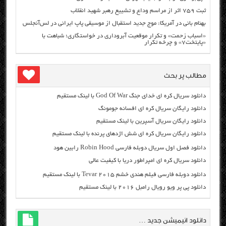
ثبت ۷۵۹ اثر از مراسم وداع و تشییع رهبر شهید انقلاب
بهنام بانی در آمریکا: موج جدید استقبال از موسیقی پاپ ایرانی در لس‌آنجلس
«اسباب زحمت» و تکرار موقعیت آبروداری در خواستگاری؛ شباهت با
«پایتخت۷» و چرخه تکرار
مطالب پر بحث
دانلود سریال کره ای خدای جنگ God Of War با لینک مستقیم
دانلود رایگان سریال کره ای افسانه جومونگ
دانلود رایگان سریال آسپرین با لینک مستقیم
دانلود رایگان سریال کره ای شش اژدهای پرنده با لینک مستقیم
دانلود فصل اول سریال دوبله فارسی Robin Hood رابین هود
دانلود سریال کره ای امپراطور دریا با کیفیت عالی
دانلود دوبله فارسی فیلم هندی خشم Tevar ۲۰۱۵ با لینک مستقیم
دانلود پی پر ویو رویال رامبل ۲۰۱۶ با لینک مستقیم
دانلود انیمیشن جدید …