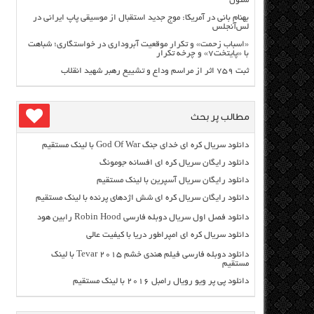
سئول
بهنام بانی در آمریکا: موج جدید استقبال از موسیقی پاپ ایرانی در
لس‌آنجلس
«اسباب زحمت» و تکرار موقعیت آبروداری در خواستگاری؛ شباهت
با «پایتخت۷» و چرخه تکرار
ثبت ۷۵۹ اثر از مراسم وداع و تشییع رهبر شهید انقلاب
مطالب پر بحث
دانلود سریال کره ای خدای جنگ God Of War با لینک مستقیم
دانلود رایگان سریال کره ای افسانه جومونگ
دانلود رایگان سریال آسپرین با لینک مستقیم
دانلود رایگان سریال کره ای شش اژدهای پرنده با لینک مستقیم
دانلود فصل اول سریال دوبله فارسی Robin Hood رابین هود
دانلود سریال کره ای امپراطور دریا با کیفیت عالی
دانلود دوبله فارسی فیلم هندی خشم Tevar ۲۰۱۵ با لینک
مستقیم
دانلود پی پر ویو رویال رامبل ۲۰۱۶ با لینک مستقیم