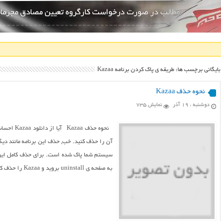
بایگانی برچسب ها: طریقه ی پاک کردن برنامه Kazaa
نحوه حذف Kazaa
دوشنبه ، ۱۹ آذر
نمایش 735
نحوه حذف
آن را حذف کنید. خب, حذف این برنامه مانند دیگر 
به صفحه ی uninstall بروید و Kazaa را حذف کنید. program files program files را باز کنید و پو...