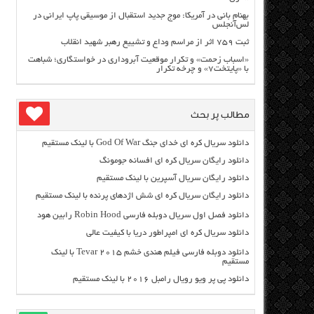
بهنام بانی در آمریکا: موج جدید استقبال از موسیقی پاپ ایرانی در
لس‌آنجلس
ثبت ۷۵۹ اثر از مراسم وداع و تشییع رهبر شهید انقلاب
«اسباب زحمت» و تکرار موقعیت آبروداری در خواستگاری؛ شباهت
با «پایتخت۷» و چرخه تکرار
مطالب پر بحث
دانلود سریال کره ای خدای جنگ God Of War با لینک مستقیم
دانلود رایگان سریال کره ای افسانه جومونگ
دانلود رایگان سریال آسپرین با لینک مستقیم
دانلود رایگان سریال کره ای شش اژدهای پرنده با لینک مستقیم
دانلود فصل اول سریال دوبله فارسی Robin Hood رابین هود
دانلود سریال کره ای امپراطور دریا با کیفیت عالی
دانلود دوبله فارسی فیلم هندی خشم Tevar ۲۰۱۵ با لینک
مستقیم
دانلود پی پر ویو رویال رامبل ۲۰۱۶ با لینک مستقیم