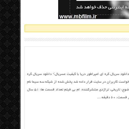
دانلود سریال کره ای امپراطور دریا با کیفیت عسریال> دانلود سریال کره
 لینک رایگان به درخواست کاربران در سایت قرار داده شد پخش شده از شبکه سه سیما نام
سریال:امپراطور دریا Emperor of The Sea موضوع: تاریخی، تراژدی منتشرکننده: ام بی فیلم تعداد قسمت ها: ۵۱ سال