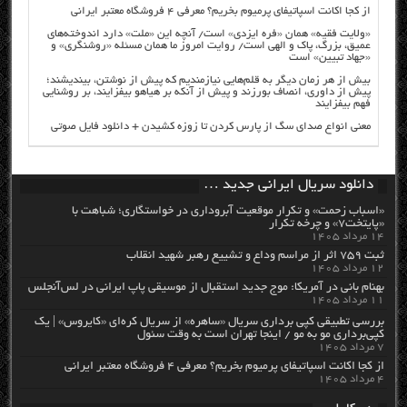
از کجا اکانت اسپاتیفای پرمیوم بخریم؟ معرفی ۴ فروشگاه معتبر ایرانی
«ولایت فقیه» همان «فره ایزدی» است/ آنچه این «ملت» دارد اندوخته‌های
عمیق، بزرگ، پاک و الهی است/ روایت امروز ما همان مسئله «روشنگری» و
«جهاد تبیین» است
بیش از هر زمان دیگر به قلم‌هایی نیازمندیم که پیش از نوشتن، بیندیشند؛
پیش از داوری، انصاف بورزند و پیش از آنکه بر هیاهو بیفزایند، بر روشنایی
فهم بیفزایند
معنی انواع صدای سگ از پارس کردن تا زوزه کشیدن + دانلود فایل صوتی
دانلود سریال ایرانی جدید …
«اسباب زحمت» و تکرار موقعیت آبروداری در خواستگاری؛ شباهت با
«پایتخت۷» و چرخه تکرار
۱۴ مرداد ۱۴۰۵
ثبت ۷۵۹ اثر از مراسم وداع و تشییع رهبر شهید انقلاب
۱۲ مرداد ۱۴۰۵
بهنام بانی در آمریکا: موج جدید استقبال از موسیقی پاپ ایرانی در لس‌آنجلس
۱۱ مرداد ۱۴۰۵
بررسی تطبیقی کپی برداری سریال «ساهره» از سریال کره‌ای «کایروس» | یک
کپی‌برداری مو به مو / اینجا تهران است به وقت سئول
۷ مرداد ۱۴۰۵
از کجا اکانت اسپاتیفای پرمیوم بخریم؟ معرفی ۴ فروشگاه معتبر ایرانی
۴ مرداد ۱۴۰۵