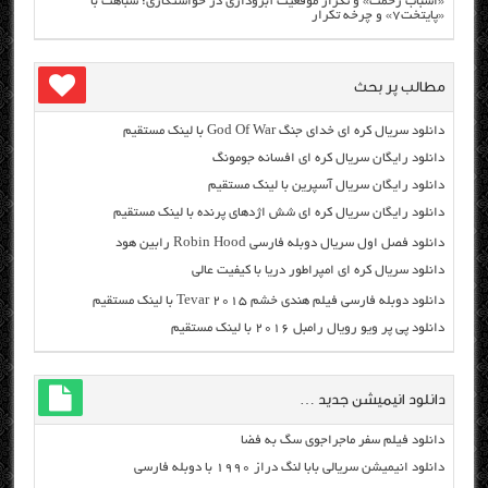
«اسباب زحمت» و تکرار موقعیت آبروداری در خواستگاری؛ شباهت با
«پایتخت۷» و چرخه تکرار
مطالب پر بحث
دانلود سریال کره ای خدای جنگ God Of War با لینک مستقیم
دانلود رایگان سریال کره ای افسانه جومونگ
دانلود رایگان سریال آسپرین با لینک مستقیم
دانلود رایگان سریال کره ای شش اژدهای پرنده با لینک مستقیم
دانلود فصل اول سریال دوبله فارسی Robin Hood رابین هود
دانلود سریال کره ای امپراطور دریا با کیفیت عالی
دانلود دوبله فارسی فیلم هندی خشم Tevar ۲۰۱۵ با لینک مستقیم
دانلود پی پر ویو رویال رامبل ۲۰۱۶ با لینک مستقیم
دانلود انیمیشن جدید …
دانلود فیلم سفر ماجراجوی سگ به فضا
دانلود انیمیشن سریالی بابا لنگ دراز ۱۹۹۰ با دوبله فارسی