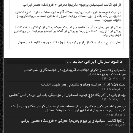
از کجا اکانت اسپاتیفای پرمیوم بخریم؟ معرفی ۴ فروشگاه معتبر ایرانی
«ولایت فقیه» همان «فره ایزدی» است/ آنچه این «ملت» دارد اندوخته‌های
عمیق، بزرگ، پاک و الهی است/ روایت امروز ما همان مسئله «روشنگری» و
«جهاد تبیین» است
بیش از هر زمان دیگر به قلم‌هایی نیازمندیم که پیش از نوشتن، بیندیشند؛
پیش از داوری، انصاف بورزند و پیش از آنکه بر هیاهو بیفزایند، بر روشنایی
فهم بیفزایند
معنی انواع صدای سگ از پارس کردن تا زوزه کشیدن + دانلود فایل صوتی
دانلود سریال ایرانی جدید …
«اسباب زحمت» و تکرار موقعیت آبروداری در خواستگاری؛ شباهت با
«پایتخت۷» و چرخه تکرار
۱۴ مرداد ۱۴۰۵
ثبت ۷۵۹ اثر از مراسم وداع و تشییع رهبر شهید انقلاب
۱۲ مرداد ۱۴۰۵
بهنام بانی در آمریکا: موج جدید استقبال از موسیقی پاپ ایرانی در لس‌آنجلس
۱۱ مرداد ۱۴۰۵
بررسی تطبیقی کپی برداری سریال «ساهره» از سریال کره‌ای «کایروس» | یک
کپی‌برداری مو به مو / اینجا تهران است به وقت سئول
۷ مرداد ۱۴۰۵
از کجا اکانت اسپاتیفای پرمیوم بخریم؟ معرفی ۴ فروشگاه معتبر ایرانی
۴ مرداد ۱۴۰۵