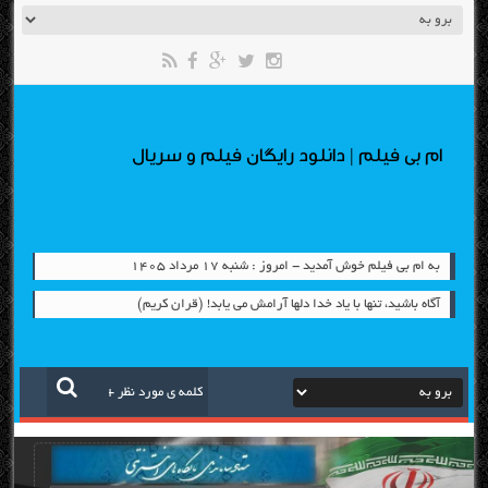
ام بی فیلم | دانلود رایگان فیلم و سریال
به ام بی فیلم خوش آمدید - امروز : شنبه ۱۷ مرداد ۱۴۰۵
آگاه باشيد، تنها با ياد خدا دلها آرامش می ‏يابد! (قران کریم)