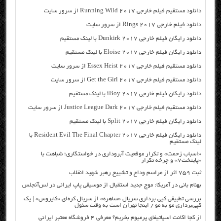
دانلود مستقیم فیلم خارجی Running Wild 2017 از سرور سایت
دانلود فیلم خارجی Rings 2017 از سرور سایت
دانلود رایگان فیلم خارجی Dunkirk 2017 با لینک مستقیم
دانلود رایگان فیلم خارجی Eloise 2017 با لینک مستقیم
دانلود مستقیم فیلم خارجی Essex Heist 2017 از سرور سایت
دانلود مستقیم فیلم خارجی Get the Girl 2017 از سرور سایت
دانلود رایگان فیلم خارجی iBoy 2017 با لینک مستقیم
دانلود مستقیم فیلم خارجی Justice League Dark 2017 از سرور سایت
دانلود رایگان فیلم خارجی Split 2017 با لینک مستقیم
دانلود رایگان فیلم خارجی Resident Evil The Final Chapter 2017 با
لینک مستقیم
«اسباب زحمت» و تکرار موقعیت آبروداری در خواستگاری؛ شباهت با
«پایتخت۷» و چرخه تکرار
ثبت ۷۵۹ اثر از مراسم وداع و تشییع رهبر شهید انقلاب
بهنام بانی در آمریکا: موج جدید استقبال از موسیقی پاپ ایرانی در لس‌آنجلس
بررسی تطبیقی کپی برداری سریال «ساهره» از سریال کره‌ای «کایروس» | یک
کپی‌برداری مو به مو / اینجا تهران است به وقت سئول
از کجا اکانت اسپاتیفای پرمیوم بخریم؟ معرفی ۴ فروشگاه معتبر ایرانی