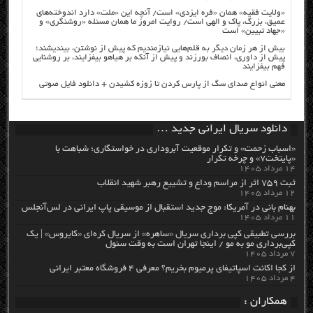
«ولایت فقیه» همان «فره ایزدی» است/ آنچه این «ملت» دارد اندوخته‌های
عمیق، بزرگ، پاک و الهی است/ روایت امروز ما همان مسئله «روشنگری» و
«جهاد تبیین» است
بیش از هر زمان دیگر به قلم‌هایی نیازمندیم که پیش از نوشتن، بیندیشند؛
پیش از داوری، انصاف بورزند و پیش از آنکه بر هیاهو بیفزایند، بر روشنایی
فهم بیفزایند
معنی انواع صدای سگ از پارس کردن تا زوزه کشیدن + دانلود فایل صوتی
دانلود سریال ایرانی جدید …
«اسباب زحمت» و تکرار موقعیت آبروداری در خواستگاری؛ شباهت با
«پایتخت۷» و چرخه تکرار
۱۴ مرداد ۱۴۰۵
ثبت ۷۵۹ اثر از مراسم وداع و تشییع رهبر شهید انقلاب
۱۲ مرداد ۱۴۰۵
بهنام بانی در آمریکا: موج جدید استقبال از موسیقی پاپ ایرانی در لس‌آنجلس
۱۱ مرداد ۱۴۰۵
بررسی تطبیقی کپی برداری سریال «ساهره» از سریال کره‌ای «کایروس» | یک
کپی‌برداری مو به مو / اینجا تهران است به وقت سئول
۷ مرداد ۱۴۰۵
از کجا اکانت اسپاتیفای پرمیوم بخریم؟ معرفی ۴ فروشگاه معتبر ایرانی
۴ مرداد ۱۴۰۵
همکاران :