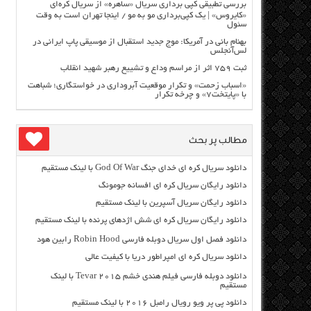
بررسی تطبیقی کپی برداری سریال «ساهره» از سریال کره‌ای
«کایروس» | یک کپی‌برداری مو به مو / اینجا تهران است به وقت
سئول
بهنام بانی در آمریکا: موج جدید استقبال از موسیقی پاپ ایرانی در
لس‌آنجلس
ثبت ۷۵۹ اثر از مراسم وداع و تشییع رهبر شهید انقلاب
«اسباب زحمت» و تکرار موقعیت آبروداری در خواستگاری؛ شباهت
با «پایتخت۷» و چرخه تکرار
مطالب پر بحث
دانلود سریال کره ای خدای جنگ God Of War با لینک مستقیم
دانلود رایگان سریال کره ای افسانه جومونگ
دانلود رایگان سریال آسپرین با لینک مستقیم
دانلود رایگان سریال کره ای شش اژدهای پرنده با لینک مستقیم
دانلود فصل اول سریال دوبله فارسی Robin Hood رابین هود
دانلود سریال کره ای امپراطور دریا با کیفیت عالی
دانلود دوبله فارسی فیلم هندی خشم Tevar ۲۰۱۵ با لینک
مستقیم
دانلود پی پر ویو رویال رامبل ۲۰۱۶ با لینک مستقیم