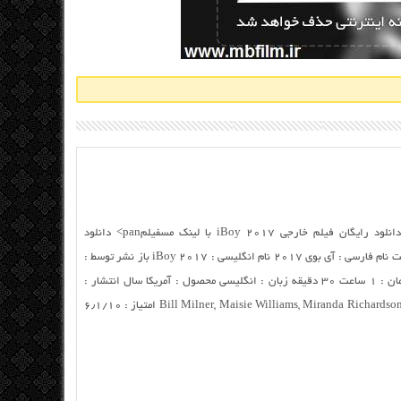
دانلود خارجی “iBoy 2017 ” با کیفیت بالا دانلود رایگان فیلم خارجی iBoy 2017 با لینک مسفیلمpan> دانلود
مستقیم فیلم خارجی iBoy 2017 از سرور سایت نام فارسی : آی بوی ۲۰۱۷ نام انگلیسی : iBoy 2017 باز نشر توسط :
ام بی فیلم ژانر : اکشن، جنایی، علمی تخیلی زمان : ۱ ساعت ۳۰ دقیقه زبان : انگلیسی محصول : آمریکا سال انتشار :
۲۰۱۷ کارگردان : Adam Randall ستارگان : Bill Milner, Maisie Williams, Miranda Richardson امتیاز : ۶٫۱/۱۰