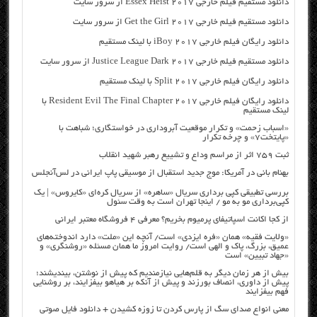
دانلود مستقیم فیلم خارجی Essex Heist 2017 از سرور سایت
دانلود مستقیم فیلم خارجی Get the Girl 2017 از سرور سایت
دانلود رایگان فیلم خارجی iBoy 2017 با لینک مستقیم
دانلود مستقیم فیلم خارجی Justice League Dark 2017 از سرور سایت
دانلود رایگان فیلم خارجی Split 2017 با لینک مستقیم
دانلود رایگان فیلم خارجی Resident Evil The Final Chapter 2017 با
لینک مستقیم
«اسباب زحمت» و تکرار موقعیت آبروداری در خواستگاری؛ شباهت با
«پایتخت۷» و چرخه تکرار
ثبت ۷۵۹ اثر از مراسم وداع و تشییع رهبر شهید انقلاب
بهنام بانی در آمریکا: موج جدید استقبال از موسیقی پاپ ایرانی در لس‌آنجلس
بررسی تطبیقی کپی برداری سریال «ساهره» از سریال کره‌ای «کایروس» | یک
کپی‌برداری مو به مو / اینجا تهران است به وقت سئول
از کجا اکانت اسپاتیفای پرمیوم بخریم؟ معرفی ۴ فروشگاه معتبر ایرانی
«ولایت فقیه» همان «فره ایزدی» است/ آنچه این «ملت» دارد اندوخته‌های
عمیق، بزرگ، پاک و الهی است/ روایت امروز ما همان مسئله «روشنگری» و
«جهاد تبیین» است
بیش از هر زمان دیگر به قلم‌هایی نیازمندیم که پیش از نوشتن، بیندیشند؛
پیش از داوری، انصاف بورزند و پیش از آنکه بر هیاهو بیفزایند، بر روشنایی
فهم بیفزایند
معنی انواع صدای سگ از پارس کردن تا زوزه کشیدن + دانلود فایل صوتی