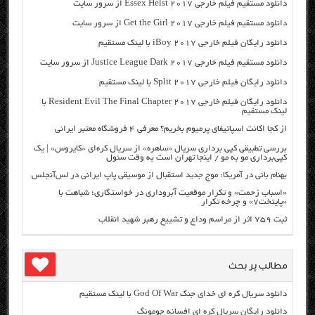
دانلود مستقیم فیلم خارجی Essex Heist 2017 از سرور سایت
دانلود مستقیم فیلم خارجی Get the Girl 2017 از سرور سایت
دانلود رایگان فیلم خارجی iBoy 2017 با لینک مستقیم
دانلود مستقیم فیلم خارجی Justice League Dark 2017 از سرور سایت
دانلود رایگان فیلم خارجی Split 2017 با لینک مستقیم
دانلود رایگان فیلم خارجی Resident Evil The Final Chapter 2017 با
لینک مستقیم
از کجا اکانت اسپاتیفای پرمیوم بخریم؟ معرفی ۴ فروشگاه معتبر ایرانی
بررسی تطبیقی کپی برداری سریال «ساهره» از سریال کره‌ای «کایروس» | یک
کپی‌برداری مو به مو / اینجا تهران است به وقت سئول
بهنام بانی در آمریکا: موج جدید استقبال از موسیقی پاپ ایرانی در لس‌آنجلس
«اسباب زحمت» و تکرار موقعیت آبروداری در خواستگاری؛ شباهت با
«پایتخت۷» و چرخه تکرار
ثبت ۷۵۹ اثر از مراسم وداع و تشییع رهبر شهید انقلاب
مطالب پر بحث
دانلود سریال کره ای خدای جنگ God Of War با لینک مستقیم
دانلود رایگان سریال کره ای افسانه جومونگ