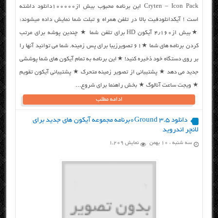
Cryten – Icon Pack این برنامه محبوب بیش از۱۰۰۰۰۰دانلود داشته
است ! آیکدانلودفیت بالا در تلفن همراه و تبلت شما نمایش داده میشوند:
★بیش از۴٫۱۶۰ آیکون HD برای تلفن شما ★ چندین پوشه برای مرتب
کردن برنامه های شما ★۶۱ تصویرزیبا برای پس زمینه. شما می توانید آنها را
بر روی دستگاه خود ذخیره کنید! ★این برنامه به تمام آیکون های شما پوششی
جدید می دهد ★ پشتیبانی از تصویر زمینه متحرک ★ پشتیبانی آیکون تقویم
★ ویجت ساعت آنالوگ ★ بخش راهنما برای شروع...
ادامه مطلب
دانلود ۰Ground 3.5برنامه مجموعه آیکون های جدید برای
لانچر اندروید
سه شنبه ، ۱۰ بهمن
نمایش 1,209