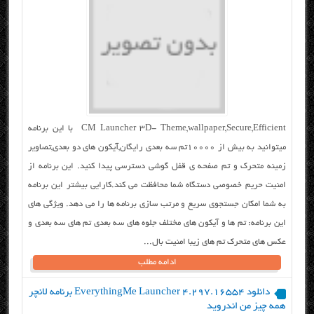
CM Launcher 3D- Theme,wallpaper,Secure,Efficient با این برنامه
میتوانید به بیش از ۱۰۰۰۰تم سه بعدی رایگان,آیکون های دو بعدی,تصاویر
زمینه متحرک و تم صفحه ی قفل گوشی دسترسی پیدا کنید. این برنامه از
امنیت حریم خصوصی دستگاه شما محافظت می کند.کارایی بیشتر این برنامه
به شما امکان جستجوی سریع و مرتب سازی برنامه ها را می دهد. ویژگی های
این برنامه: تم ها و آیکون های مختلف جلوه های سه بعدی تم های سه بعدی و
عکس های متحرک تم های زیبا امنیت بال...
ادامه مطلب
دانلود EverythingMe Launcher 4.297.16554 برنامه لانچر
همه چیز من اندروید