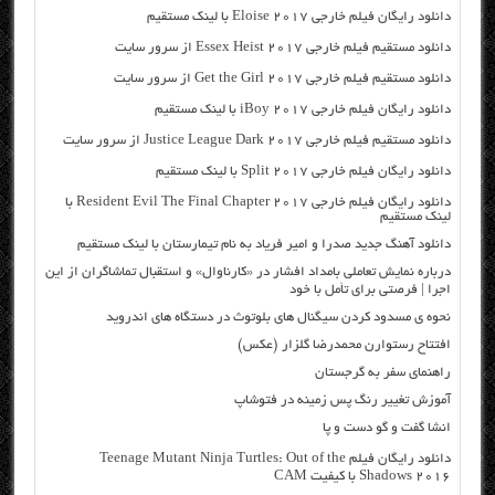
دانلود رایگان فیلم خارجی Eloise 2017 با لینک مستقیم
دانلود مستقیم فیلم خارجی Essex Heist 2017 از سرور سایت
دانلود مستقیم فیلم خارجی Get the Girl 2017 از سرور سایت
دانلود رایگان فیلم خارجی iBoy 2017 با لینک مستقیم
دانلود مستقیم فیلم خارجی Justice League Dark 2017 از سرور سایت
دانلود رایگان فیلم خارجی Split 2017 با لینک مستقیم
دانلود رایگان فیلم خارجی Resident Evil The Final Chapter 2017 با
لینک مستقیم
دانلود آهنگ جدید صدرا و امیر فریاد به نام تیمارستان با لینک مستقیم
درباره نمایش تعاملی بامداد افشار در «کارناوال» و استقبال تماشاگران از این
اجرا | فرصتی برای تأمل با خود
نحوه ي مسدود کردن سیگنال های بلوتوث در دستگاه های اندروید
افتتاح رستوارن محمدرضا گلزار (عکس)
راهنمای سفر به گرجستان
آموزش تغییر رنگ پس زمینه در فتوشاپ
انشا گفت و گو دست و پا
دانلود رایگان فیلم Teenage Mutant Ninja Turtles: Out of the
Shadows 2016 با کیفیت CAM