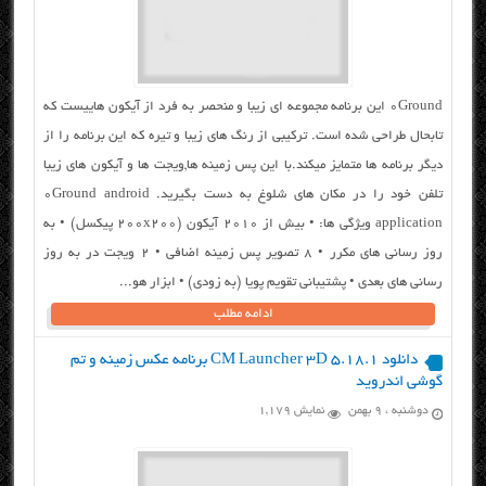
۰Ground این برنامه مجموعه ای زیبا و منحصر به فرد از آیکون هاییست که
تابحال طراحی شده است. ترکیبی از رنگ های زیبا و تیره که این برنامه را از
دیگر برنامه ها متمایز میکند.با این پس زمینه ها,ویجت ها و آیکون های زیبا
تلفن خود را در مکان های شلوغ به دست بگیرید. 0Ground android
application ویژگی ها: • بیش از ۲۰۱۰ آیکون (۲۰۰x200 پیکسل) • به
روز رسانی های مكرر • ۸ تصویر پس زمینه اضافی • ۲ ویجت در به روز
رسانی های بعدی • پشتیبانی تقویم پویا (به زودی) • ابزار هو...
ادامه مطلب
دانلود CM Launcher 3D 5.18.1 برنامه عکس زمینه و تم
گوشی اندروید
دوشنبه ، ۹ بهمن
نمایش 1,179