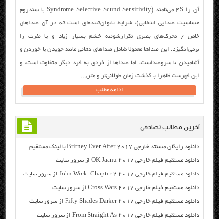
آن را ۴S می‌نامند (Syndrome Selective Sound Sensitivity یا سندروم
حساسیت صدایی انتخابی)، شرایط ناتوان‌کننده‌ای است که در آن صداهای
خاص / محرک‌های بصری تکرارشونده خشم بسیار زیاد و یا نفرت را
برمی‌انگیزد. این صداها معمولا شامل صداهای دهانی مانند جویدن یا خوردن و
آشامیدن با سروصداست، اما صداها از فردی به فرد دیگر متفاوت است، و
این فهرست ظاهرا با گذشت زمان طولانی‌تر و متن...
ادامه مطلب
آخرین مطالب تصادفی
دانلود رایگان مسنتد خارجی Britney Ever After 2017 با لینک مستقیم
دانلود مستقیم فیلم خارجی OK Jaanu 2017 از سرور سایت
دانلود مستقیم فیلم خارجی John Wick: Chapter 2 2017 از سرور سایت
دانلود مستقیم فیلم خارجی Cross Wars 2017 از سرور سایت
دانلود مستقیم فیلم خارجی Fifty Shades Darker 2017 از سرور سایت
دانلود مستقیم فیلم خارجی From Straight As 2017 از سرور سایت