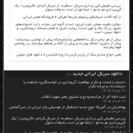
بررسی تطبیقی کپی برداری سریال «ساهره» از سریال کره‌ای «کایروس» | یک
کپی‌برداری مو به مو / اینجا تهران است به وقت سئول
از کجا اکانت اسپاتیفای پرمیوم بخریم؟ معرفی ۴ فروشگاه معتبر ایرانی
«ولایت فقیه» همان «فره ایزدی» است/ آنچه این «ملت» دارد اندوخته‌های
عمیق، بزرگ، پاک و الهی است/ روایت امروز ما همان مسئله «روشنگری» و
«جهاد تبیین» است
بیش از هر زمان دیگر به قلم‌هایی نیازمندیم که پیش از نوشتن، بیندیشند؛
پیش از داوری، انصاف بورزند و پیش از آنکه بر هیاهو بیفزایند، بر روشنایی
فهم بیفزایند
معنی انواع صدای سگ از پارس کردن تا زوزه کشیدن + دانلود فایل صوتی
دانلود سریال ایرانی جدید …
«اسباب زحمت» و تکرار موقعیت آبروداری در خواستگاری؛ شباهت با
«پایتخت۷» و چرخه تکرار
۱۴ مرداد ۱۴۰۵
ثبت ۷۵۹ اثر از مراسم وداع و تشییع رهبر شهید انقلاب
۱۲ مرداد ۱۴۰۵
بهنام بانی در آمریکا: موج جدید استقبال از موسیقی پاپ ایرانی در لس‌آنجلس
۱۱ مرداد ۱۴۰۵
بررسی تطبیقی کپی برداری سریال «ساهره» از سریال کره‌ای «کایروس» | یک
کپی‌برداری مو به مو / اینجا تهران است به وقت سئول
۷ مرداد ۱۴۰۵