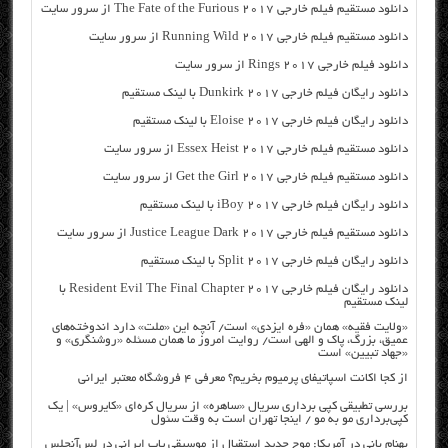
دانلود مستقیم فیلم خارجی The Fate of the Furious 2017 از سرور سایت
دانلود مستقیم فیلم خارجی Running Wild 2017 از سرور سایت
دانلود فیلم خارجی Rings 2017 از سرور سایت
دانلود رایگان فیلم خارجی Dunkirk 2017 با لینک مستقیم
دانلود رایگان فیلم خارجی Eloise 2017 با لینک مستقیم
دانلود مستقیم فیلم خارجی Essex Heist 2017 از سرور سایت
دانلود مستقیم فیلم خارجی Get the Girl 2017 از سرور سایت
دانلود رایگان فیلم خارجی iBoy 2017 با لینک مستقیم
دانلود مستقیم فیلم خارجی Justice League Dark 2017 از سرور سایت
دانلود رایگان فیلم خارجی Split 2017 با لینک مستقیم
دانلود رایگان فیلم خارجی Resident Evil The Final Chapter 2017 با
لینک مستقیم
«ولایت فقیه» همان «فره ایزدی» است/ آنچه این «ملت» دارد اندوخته‌های
عمیق، بزرگ، پاک و الهی است/ روایت امروز ما همان مسئله «روشنگری» و
«جهاد تبیین» است
از کجا اکانت اسپاتیفای پرمیوم بخریم؟ معرفی ۴ فروشگاه معتبر ایرانی
بررسی تطبیقی کپی برداری سریال «ساهره» از سریال کره‌ای «کایروس» | یک
کپی‌برداری مو به مو / اینجا تهران است به وقت سئول
بهنام بانی در آمریکا: موج جدید استقبال از موسیقی پاپ ایرانی در لس‌آنجلس