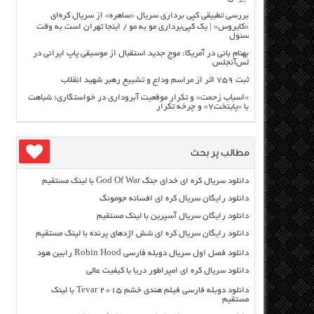
بررسی تطبیقی کپی برداری سریال «ساهره» از سریال کره‌ای
«کایروس» | یک کپی‌برداری مو به مو / اینجا تهران است به وقت
سئول
بهنام بانی در آمریکا: موج جدید استقبال از موسیقی پاپ ایرانی در
لس‌آنجلس
ثبت ۷۵۹ اثر از مراسم وداع و تشییع رهبر شهید انقلاب
«اسباب زحمت» و تکرار موقعیت آبروداری در خواستگاری؛ شباهت
با «پایتخت۷» و چرخه تکرار
مطالب پر بحث
دانلود سریال کره ای خدای جنگ God Of War با لینک مستقیم
دانلود رایگان سریال کره ای افسانه جومونگ
دانلود رایگان سریال آسپرین با لینک مستقیم
دانلود رایگان سریال کره ای شش اژدهای پرنده با لینک مستقیم
دانلود فصل اول سریال دوبله فارسی Robin Hood رابین هود
دانلود سریال کره ای امپراطور دریا با کیفیت عالی
دانلود دوبله فارسی فیلم هندی خشم Tevar ۲۰۱۵ با لینک
مستقیم