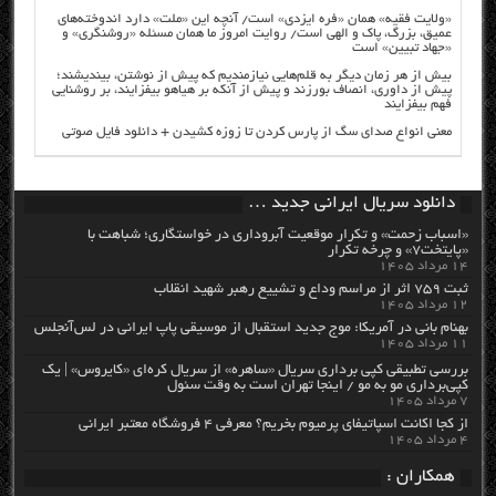
«ولایت فقیه» همان «فره ایزدی» است/ آنچه این «ملت» دارد اندوخته‌های
عمیق، بزرگ، پاک و الهی است/ روایت امروز ما همان مسئله «روشنگری» و
«جهاد تبیین» است
بیش از هر زمان دیگر به قلم‌هایی نیازمندیم که پیش از نوشتن، بیندیشند؛
پیش از داوری، انصاف بورزند و پیش از آنکه بر هیاهو بیفزایند، بر روشنایی
فهم بیفزایند
معنی انواع صدای سگ از پارس کردن تا زوزه کشیدن + دانلود فایل صوتی
دانلود سریال ایرانی جدید …
«اسباب زحمت» و تکرار موقعیت آبروداری در خواستگاری؛ شباهت با
«پایتخت۷» و چرخه تکرار
۱۴ مرداد ۱۴۰۵
ثبت ۷۵۹ اثر از مراسم وداع و تشییع رهبر شهید انقلاب
۱۲ مرداد ۱۴۰۵
بهنام بانی در آمریکا: موج جدید استقبال از موسیقی پاپ ایرانی در لس‌آنجلس
۱۱ مرداد ۱۴۰۵
بررسی تطبیقی کپی برداری سریال «ساهره» از سریال کره‌ای «کایروس» | یک
کپی‌برداری مو به مو / اینجا تهران است به وقت سئول
۷ مرداد ۱۴۰۵
از کجا اکانت اسپاتیفای پرمیوم بخریم؟ معرفی ۴ فروشگاه معتبر ایرانی
۴ مرداد ۱۴۰۵
همکاران :