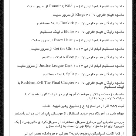
دانلود مستقیم فیلم خارجی Running Wild 2017 از سرور سایت
دانلود فیلم خارجی Rings 2017 از سرور سایت
دانلود رایگان فیلم خارجی Dunkirk 2017 با لینک مستقیم
دانلود رایگان فیلم خارجی Eloise 2017 با لینک مستقیم
دانلود مستقیم فیلم خارجی Essex Heist 2017 از سرور سایت
دانلود مستقیم فیلم خارجی Get the Girl 2017 از سرور سایت
دانلود رایگان فیلم خارجی iBoy 2017 با لینک مستقیم
دانلود مستقیم فیلم خارجی Justice League Dark 2017 از سرور سایت
دانلود رایگان فیلم خارجی Split 2017 با لینک مستقیم
دانلود رایگان فیلم خارجی Resident Evil The Final Chapter 2017 با
لینک مستقیم
«اسباب زحمت» و تکرار موقعیت آبروداری در خواستگاری؛ شباهت با
«پایتخت۷» و چرخه تکرار
ثبت ۷۵۹ اثر از مراسم وداع و تشییع رهبر شهید انقلاب
بهنام بانی در آمریکا: موج جدید استقبال از موسیقی پاپ ایرانی در لس‌آنجلس
بررسی تطبیقی کپی برداری سریال «ساهره» از سریال کره‌ای «کایروس» | یک
کپی‌برداری مو به مو / اینجا تهران است به وقت سئول
از کجا اکانت اسپاتیفای پرمیوم بخریم؟ معرفی ۴ فروشگاه معتبر ایرانی