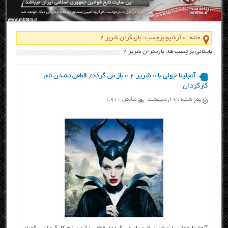
خانه
»
آرشیو برچسب: بازیگران شریر 2
بایگانی برچسب ها: بازیگران شریر 2
آنجلینا جولی با « شریر 2 » باز می گردد/ قطعی نشدن نام
کارگردان
پنج شنبه ، ۹ اردیبهشت
نمایش 1,911