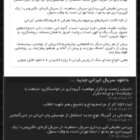
بررسی تطبیقی کپی برداری سریال «ساهره» از سریال کره‌ای «کایروس» | یک
کپی‌برداری مو به مو / اینجا تهران است به وقت سئول
از کجا اکانت اسپاتیفای پرمیوم بخریم؟ معرفی ۴ فروشگاه معتبر ایرانی
«ولایت فقیه» همان «فره ایزدی» است/ آنچه این «ملت» دارد اندوخته‌های
عمیق، بزرگ، پاک و الهی است/ روایت امروز ما همان مسئله «روشنگری» و
«جهاد تبیین» است
بیش از هر زمان دیگر به قلم‌هایی نیازمندیم که پیش از نوشتن، بیندیشند؛
پیش از داوری، انصاف بورزند و پیش از آنکه بر هیاهو بیفزایند، بر روشنایی
فهم بیفزایند
معنی انواع صدای سگ از پارس کردن تا زوزه کشیدن + دانلود فایل صوتی
دانلود سریال ایرانی جدید …
«اسباب زحمت» و تکرار موقعیت آبروداری در خواستگاری؛ شباهت با
«پایتخت۷» و چرخه تکرار
۱۴ مرداد ۱۴۰۵
ثبت ۷۵۹ اثر از مراسم وداع و تشییع رهبر شهید انقلاب
۱۲ مرداد ۱۴۰۵
بهنام بانی در آمریکا: موج جدید استقبال از موسیقی پاپ ایرانی در لس‌آنجلس
۱۱ مرداد ۱۴۰۵
بررسی تطبیقی کپی برداری سریال «ساهره» از سریال کره‌ای «کایروس» | یک
کپی‌برداری مو به مو / اینجا تهران است به وقت سئول
۷ مرداد ۱۴۰۵