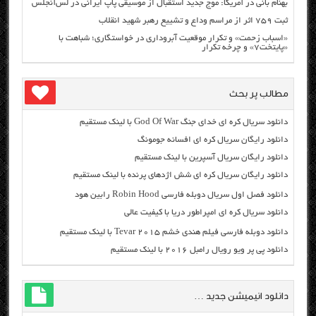
بهنام بانی در آمریکا: موج جدید استقبال از موسیقی پاپ ایرانی در لس‌آنجلس
ثبت ۷۵۹ اثر از مراسم وداع و تشییع رهبر شهید انقلاب
«اسباب زحمت» و تکرار موقعیت آبروداری در خواستگاری؛ شباهت با
«پایتخت۷» و چرخه تکرار
مطالب پر بحث
دانلود سریال کره ای خدای جنگ God Of War با لینک مستقیم
دانلود رایگان سریال کره ای افسانه جومونگ
دانلود رایگان سریال آسپرین با لینک مستقیم
دانلود رایگان سریال کره ای شش اژدهای پرنده با لینک مستقیم
دانلود فصل اول سریال دوبله فارسی Robin Hood رابین هود
دانلود سریال کره ای امپراطور دریا با کیفیت عالی
دانلود دوبله فارسی فیلم هندی خشم Tevar ۲۰۱۵ با لینک مستقیم
دانلود پی پر ویو رویال رامبل ۲۰۱۶ با لینک مستقیم
دانلود انیمیشن جدید …